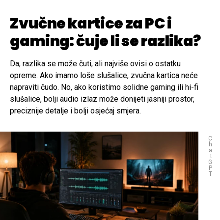
Zvučne kartice za PC i
gaming: čuje li se razlika?
Da, razlika se može čuti, ali najviše ovisi o ostatku
opreme. Ako imamo loše slušalice, zvučna kartica neće
napraviti čudo. No, ako koristimo solidne gaming ili hi-fi
slušalice, bolji audio izlaz može donijeti jasniji prostor,
preciznije detalje i bolji osjećaj smjera.
C
h
a
t
G
P
T