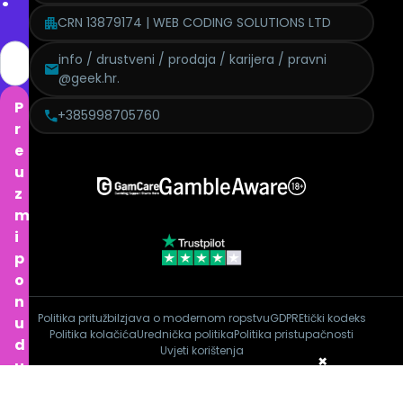
CRN 13879174 | WEB CODING SOLUTIONS LTD
info / drustveni / prodaja / karijera / pravni
@geek.hr.
P
+385998705760
r
e
u
z
m
i
p
o
n
Politika pritužbi
Izjava o modernom ropstvu
GDPR
Etički kodeks
u
Politika kolačića
Urednička politika
Politika pristupačnosti
d
Uvjeti korištenja
×
u
Copyright © 2026 Geek.hr