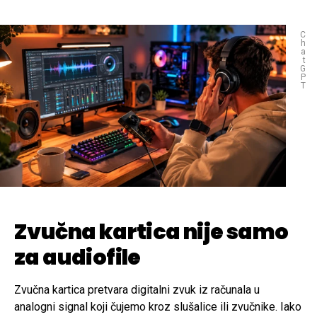
C
h
a
t
G
P
T
Zvučna kartica nije samo
za audiofile
Zvučna kartica pretvara digitalni zvuk iz računala u
analogni signal koji čujemo kroz slušalice ili zvučnike. Iako