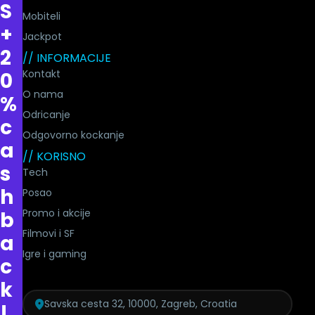
S
Mobiteli
+
Jackpot
2
// INFORMACIJE
Kontakt
0
O nama
%
Odricanje
c
Odgovorno kockanje
a
// KORISNO
s
Tech
h
Posao
Promo i akcije
b
Filmovi i SF
a
Igre i gaming
c
k
Savska cesta 32, 10000, Zagreb, Croatia
!