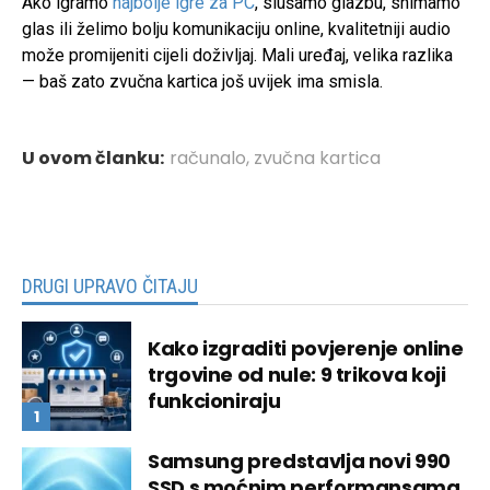
Ako igramo
najbolje igre za PC
, slušamo glazbu, snimamo
glas ili želimo bolju komunikaciju online, kvalitetniji audio
može promijeniti cijeli doživljaj. Mali uređaj, velika razlika
— baš zato zvučna kartica još uvijek ima smisla.
U ovom članku:
računalo
,
zvučna kartica
DRUGI UPRAVO ČITAJU
Kako izgraditi povjerenje online
trgovine od nule: 9 trikova koji
funkcioniraju
Samsung predstavlja novi 990
SSD s moćnim performansama