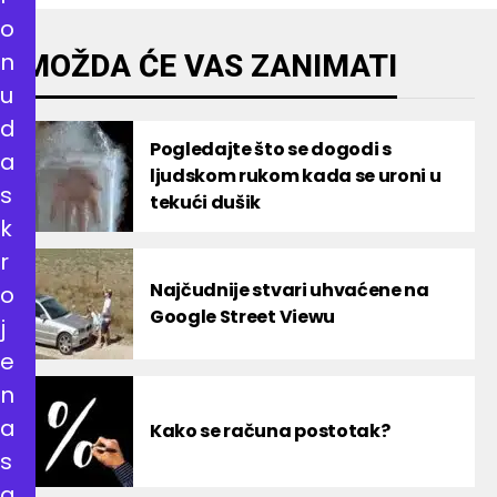
o
n
MOŽDA ĆE VAS ZANIMATI
u
d
Pogledajte što se dogodi s
a
ljudskom rukom kada se uroni u
s
tekući dušik
k
r
Najčudnije stvari uhvaćene na
o
Google Street Viewu
j
e
n
a
Kako se računa postotak?
s
a