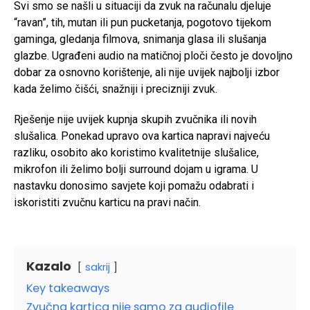
Svi smo se našli u situaciji da zvuk na računalu djeluje
“ravan”, tih, mutan ili pun pucketanja, pogotovo tijekom
gaminga, gledanja filmova, snimanja glasa ili slušanja
glazbe. Ugrađeni audio na matičnoj ploči često je dovoljno
dobar za osnovno korištenje, ali nije uvijek najbolji izbor
kada želimo čišći, snažniji i precizniji zvuk.
Rješenje nije uvijek kupnja skupih zvučnika ili novih
slušalica. Ponekad upravo ova kartica napravi najveću
razliku, osobito ako koristimo kvalitetnije slušalice,
mikrofon ili želimo bolji surround dojam u igrama. U
nastavku donosimo savjete koji pomažu odabrati i
iskoristiti zvučnu karticu na pravi način.
Kazalo
sakrij
Key takeaways
Zvučna kartica nije samo za audiofile