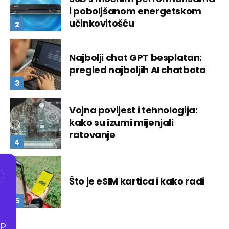
i poboljšanom energetskom
učinkovitošću
Najbolji chat GPT besplatan:
pregled najboljih AI chatbota
Vojna povijest i tehnologija:
kako su izumi mijenjali
ratovanje
Što je eSIM kartica i kako radi
P