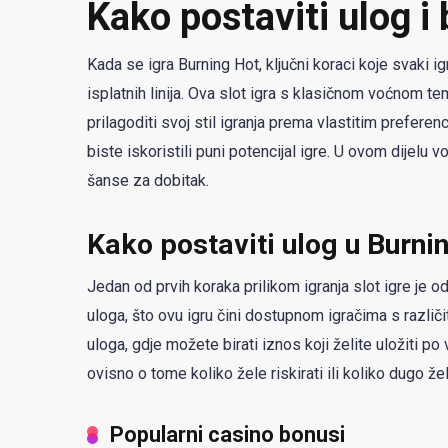
Kako postaviti ulog i b
Kada se igra Burning Hot, ključni koraci koje svaki i
isplatnih linija. Ova slot igra s klasičnom voćnom te
prilagoditi svoj stil igranja prema vlastitim preferen
biste iskoristili puni potencijal igre. U ovom dijelu v
šanse za dobitak.
Kako postaviti ulog u Burni
Jedan od prvih koraka prilikom igranja slot igre je o
uloga, što ovu igru čini dostupnom igračima s razli
uloga, gdje možete birati iznos koji želite uložiti po
ovisno o tome koliko žele riskirati ili koliko dugo žel
Popularni casino bonusi