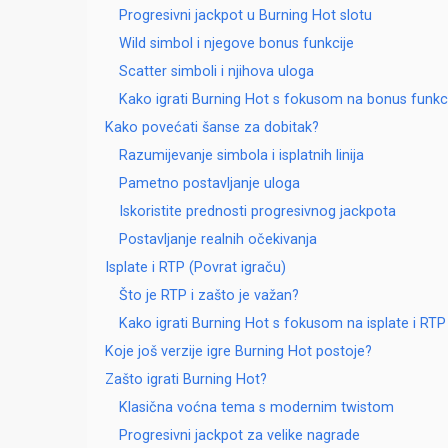
Progresivni jackpot u Burning Hot slotu
Wild simbol i njegove bonus funkcije
Scatter simboli i njihova uloga
Kako igrati Burning Hot s fokusom na bonus funkc
Kako povećati šanse za dobitak?
Razumijevanje simbola i isplatnih linija
Pametno postavljanje uloga
Iskoristite prednosti progresivnog jackpota
Postavljanje realnih očekivanja
Isplate i RTP (Povrat igraču)
Što je RTP i zašto je važan?
Kako igrati Burning Hot s fokusom na isplate i RTP
Koje još verzije igre Burning Hot postoje?
Zašto igrati Burning Hot?
Klasična voćna tema s modernim twistom
Progresivni jackpot za velike nagrade