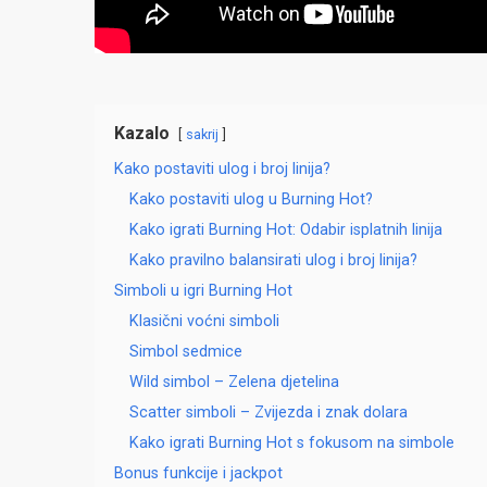
Kazalo
sakrij
Kako postaviti ulog i broj linija?
Kako postaviti ulog u Burning Hot?
Kako igrati Burning Hot: Odabir isplatnih linija
Kako pravilno balansirati ulog i broj linija?
Simboli u igri Burning Hot
Klasični voćni simboli
Simbol sedmice
Wild simbol – Zelena djetelina
Scatter simboli – Zvijezda i znak dolara
Kako igrati Burning Hot s fokusom na simbole
Bonus funkcije i jackpot