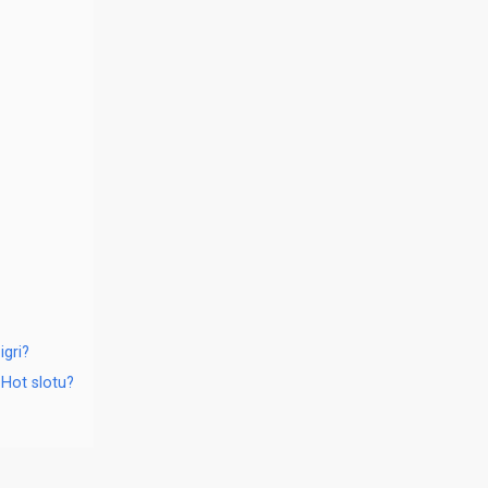
igri?
 Hot slotu?