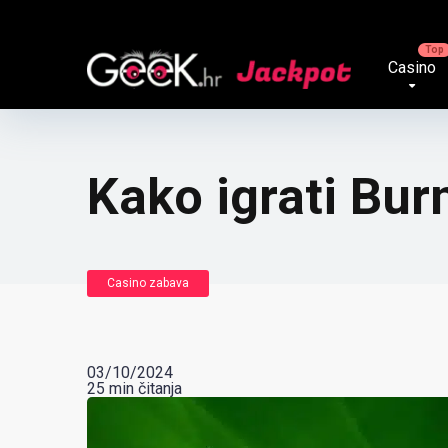
Casino
Kako igrati Bur
Casino zabava
03/10/2024
25 min čitanja