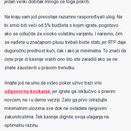
jedan veliki dobitak mnogo će toga pokriti.
Na kraju vam još preostaje razumno raspoređivati ulog. Ne
bi smio biti veći od 5% budžeta s kojim igrate, pogotovo
ako se odlučite za visoko volatilnu varijantu. I naravno, čim
se nađete u značajnom plusu trebali biste stati, jer RTP daje
dugoročnu prednost kući, čak i ako je minimalna. To znači da
ćete prije ili kasnije vratiti ono što ste zaradili ako se ne
znate zaustaviti u pravom trenutku.
Imajte još na umu da video poker uživo traži vrlo
odgovorno kockanje
, jer igrate ga isključivo s pravim
novcem, ne i u demo verziji. Zato ga prvo istražujte
minimalnim ulozima sve dok ne ovladate njegovim
zakonitostima. Tek kasnije dignite svoja ulaganja na
optimalnu razinu.