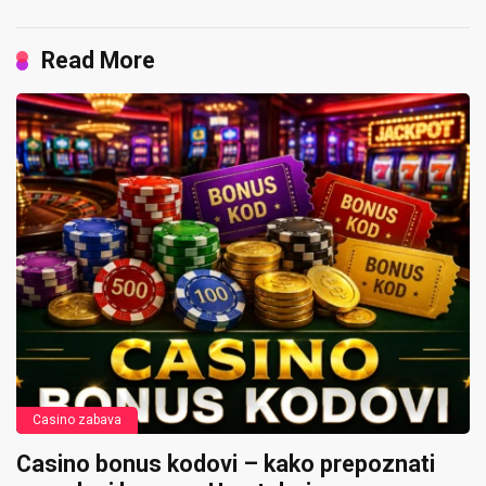
Read More
Casino zabava
Casino bonus kodovi – kako prepoznati