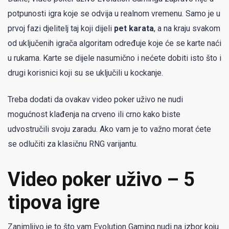
potpunosti igra koje se odvija u realnom vremenu. Samo je u
prvoj fazi djelitelj taj koji dijeli
pet karata
, a na kraju svakom
od uključenih igrača algoritam određuje koje će se karte naći
u rukama. Karte se dijele nasumično i nećete dobiti isto što i
drugi korisnici koji su se uključili u kockanje.
Treba dodati da ovakav video poker uživo ne nudi
mogućnost klađenja na crveno ili crno kako biste
udvostručili svoju zaradu. Ako vam je to važno morat ćete
se odlučiti za klasičnu RNG varijantu.
Video poker uživo – 5
tipova igre
Zanimljivo je to što vam Evolution Gaming nudi na izbor koju