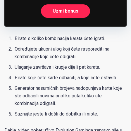
Uzmi bonus
Birate s koliko kombinacija karata ćete igrati.
Određujete ukupni ulog koji ćete rasporediti na
kombinacije koje ćete odigrati.
Ulaganje završava i krupje dijeli pet karata.
Birate koje ćete karte odbaciti, a koje ćete ostaviti.
Generator nasumičnih brojeva nadopunjava karte koje
ste odbacili novima onoliko puta koliko ste
kombinacija odigrali.
Saznajte jeste li došli do dobitka ili niste.
Dakle, video poker uživo Evolution Gaminga zapravo nije u