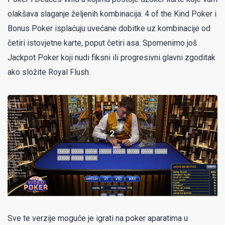
olakšava slaganje željenih kombinacija. 4 of the Kind Poker i
Bonus Poker isplaćuju uvećane dobitke uz kombinacije od
četiri istovjetne karte, poput četiri asa. Spomenimo još
Jackpot Poker koji nudi fiksni ili progresivni glavni zgoditak
ako složite Royal Flush.
Sve te verzije moguće je igrati na poker aparatima u