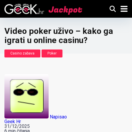
Video poker uživo – kako ga
igrati u online casinu?
Casino zabava
Poker
Napisao
Geek Hr
31/12/2025
6 min čitanja