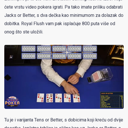
ćete vrstu video pokera igrati. Pa tako imate priliku odabrati
Jacks or Better, s dva dečka kao minimumom za dolazak do
dobitka. Royal Flush vam pak isplaćuje 800 puta više od
onog što ste uložili.
Tu je i varijanta Tens or Better, s dobicima koji kreću od dvije