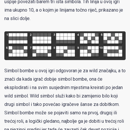
uspije povezati barem tri ista simbola. Tih linija u ovoj igri
ima ukupno 10, a o kojim je linijama točno riječ, prikazano je
na slici dolje.
Simbol bombe u ovoj igri odgovoran je za wild značajku, a to
znači da kada igrač dobije simbol bombe, ona će
eksplodirati i na svim susjednim mjestima kreirati po jedan
wild simbol. Wild simbol služi kako bi zamijenio bilo koji
drugi simbol i tako povećao igračeve šanse za dobitkom.
Simbol bombe može se pojaviti samo na prvoj, drugoj ili
trećoj roli, a logički gledano, najbolje ga je dobiti u trećoj roli
na njezinoj sredini jer tada će zauzeti čak devet pozicija i