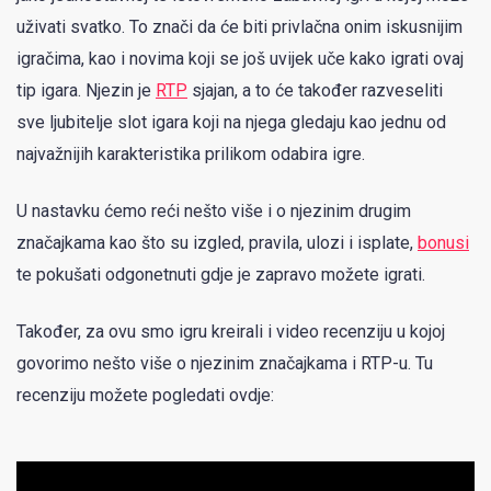
uživati svatko. To znači da će biti privlačna onim iskusnijim
igračima, kao i novima koji se još uvijek uče kako igrati ovaj
tip igara. Njezin je
RTP
sjajan, a to će također razveseliti
sve ljubitelje slot igara koji na njega gledaju kao jednu od
najvažnijih karakteristika prilikom odabira igre.
U nastavku ćemo reći nešto više i o njezinim drugim
značajkama kao što su izgled, pravila, ulozi i isplate,
bonusi
te pokušati odgonetnuti gdje je zapravo možete igrati.
Također, za ovu smo igru kreirali i video recenziju u kojoj
govorimo nešto više o njezinim značajkama i RTP-u. Tu
recenziju možete pogledati ovdje: