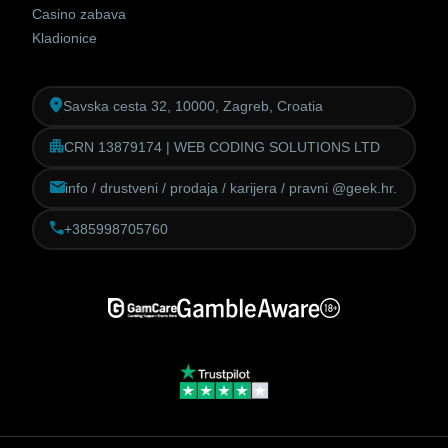
Casino zabava
Kladionice
Savska cesta 32, 10000, Zagreb, Croatia
CRN 13879174 | WEB CODING SOLUTIONS LTD
info / drustveni / prodaja / karijera / pravni @geek.hr.
+385998705760