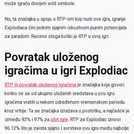
može igraču donijeti wild simbole.
No, ta značajka u spoju s RTP-om koji nudi ova igra, igranje
Explodiaca čini jednim sjajnim iskustvom punim potencijala
za zaradom. Recimo stoga koliki je RTP u ovoj igri.
Povratak uloženog
igračima u igri Explodiac
RTP ili povratak uloženog igračima
je značajka koja govori
koliko će se od ukupno uloženih sredstava u ovu igru
igračima vratiti u nekom određenom vremenskom periodu
kroz vrtnje. Ta se značajka izražava u postotku, a najčešće je
između 93% i 97% za
slot igre
. RTP za Explodiac iznosi
96.12% što je zaista sjajno i svrstava ovu igru među najbolje