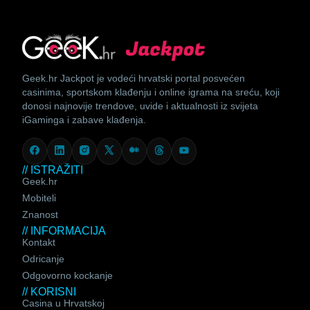
Geek.hr
Jackpot je vodeći hrvatski portal posvećen
casinima, sportskom klađenju i online igrama na sreću, koji
donosi najnovije trendove, uvide i aktualnosti iz svijeta
iGaminga i zabave klađenja.
// ISTRAŽITI
Geek.hr
Mobiteli
Znanost
// INFORMACIJA
Kontakt
Odricanje
Odgovorno kockanje
// KORISNI
Casina u Hrvatskoj