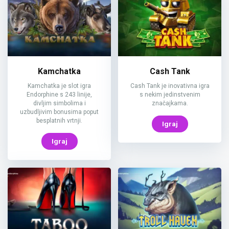
Kamchatka
Cash Tank
Kamchatka je slot igra
Cash Tank je inovativna igra
Endorphine s 243 linije,
s nekim jedinstvenim
divljim simbolima i
značajkama.
uzbudljivim bonusima poput
besplatnih vrtnji.
Igraj
Igraj