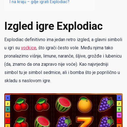
I na kraju – gdje igrati Explodiac?
Izgled igre Explodiac
Explodiac definitivno ima jedan retro izgled, a glavni simboli
u igri su
voćkice
, što igrači često vole. Među njima tako
pronalazimo višnje, limune, naranče, šljive, grožđe i lubenicu
(da, znamo da ona zapravo nije voće). Kao najvrjedniji
simbol tu je simbol sedmice, ali i bomba što je poprilično u
skladu s naslovom igre.