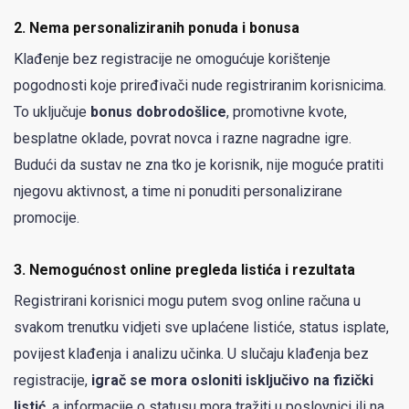
2.
Nema personaliziranih ponuda i bonusa
Klađenje bez registracije ne omogućuje korištenje
pogodnosti koje priređivači nude registriranim korisnicima.
To uključuje
bonus dobrodošlice
, promotivne kvote,
besplatne oklade, povrat novca i razne nagradne igre.
Budući da sustav ne zna tko je korisnik, nije moguće pratiti
njegovu aktivnost, a time ni ponuditi personalizirane
promocije.
3.
Nemogućnost online pregleda listića i rezultata
Registrirani korisnici mogu putem svog online računa u
svakom trenutku vidjeti sve uplaćene listiće, status isplate,
povijest klađenja i analizu učinka. U slučaju klađenja bez
registracije,
igrač se mora osloniti isključivo na fizički
listić
, a informacije o statusu mora tražiti u poslovnici ili na