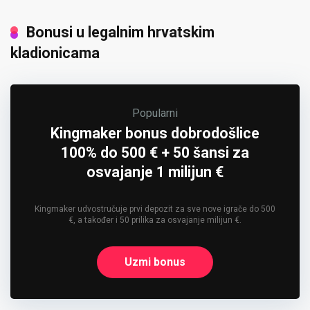
Bonusi u legalnim hrvatskim
kladionicama
Popularni
Kingmaker bonus dobrodošlice
100% do 500 € + 50 šansi za
osvajanje 1 milijun €
Kingmaker udvostručuje prvi depozit za sve nove igrače do 500
€, a također i 50 prilika za osvajanje milijun €.
Uzmi bonus