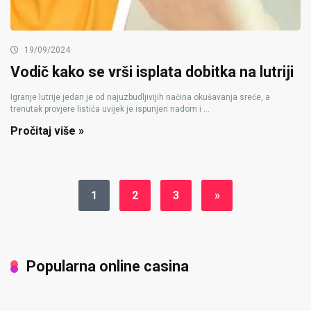
19/09/2024
Vodič kako se vrši isplata dobitka na lutriji
Igranje lutrije jedan je od najuzbudljivijih načina okušavanja sreće, a
trenutak provjere listića uvijek je ispunjen nadom i ...
Pročitaj više »
1
2
3
»
Popularna online casina