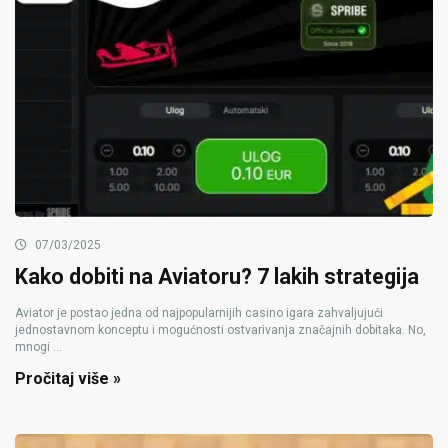
07/03/2025
Kako dobiti na Aviatoru? 7 lakih strategija
Aviator je postao jedna od najpopularnijih casino igara zahvaljujući
jednostavnom konceptu i mogućnosti ostvarivanja značajnih dobitaka. No,
mnogi ...
Pročitaj više »