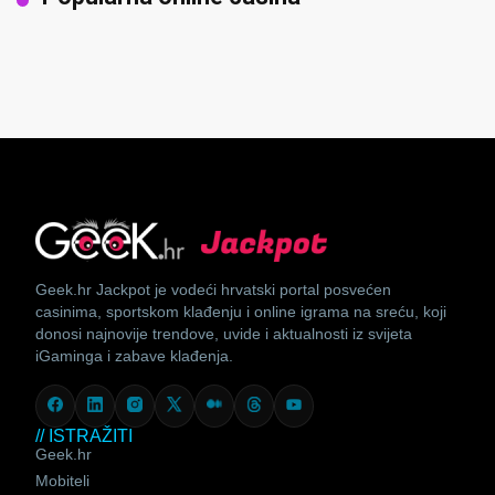
Geek.hr
Jackpot je vodeći hrvatski portal posvećen
casinima, sportskom klađenju i online igrama na sreću, koji
donosi najnovije trendove, uvide i aktualnosti iz svijeta
iGaminga i zabave klađenja.
// ISTRAŽITI
Geek.hr
Mobiteli