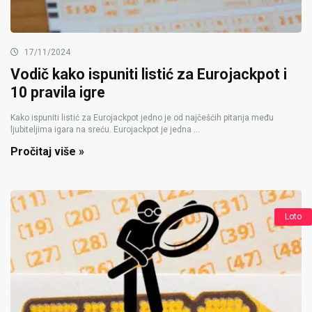
17/11/2024
Vodič kako ispuniti listić za Eurojackpot i
10 pravila igre
Kako ispuniti listić za Eurojackpot jedno je od najčešćih pitanja među
ljubiteljima igara na sreću. Eurojackpot je jedna ...
Pročitaj više »
Loto