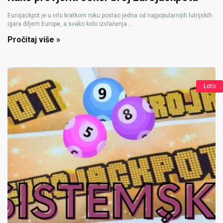
Eurojackpot je u vrlo kratkom roku postao jedna od najpopularnijih lutrijskih
igara diljem Europe, a svako kolo izvlačenja ...
Pročitaj više »
Loto