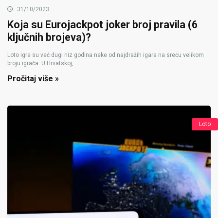
31/10/2023
Koja su Eurojackpot joker broj pravila (6
ključnih brojeva)?
Loto igre su već dugi niz godina neke od najdražih igara na sreću velikom
broju igrača. U Hrvatskoj, ...
Pročitaj više »
Loto