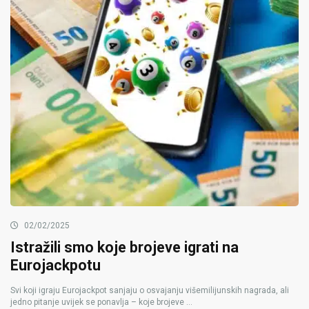
02/02/2025
Istražili smo koje brojeve igrati na
Eurojackpotu
Svi koji igraju Eurojackpot sanjaju o osvajanju višemilijunskih nagrada, ali
jedno pitanje uvijek se ponavlja – koje brojeve ...