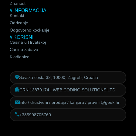
Znanost
// INFORMACIJA
Kontakt
Odricanje
Odgovorno kockanje
// KORISNI
Casina u Hrvatskoj
Casino zabava
Kladionice
Savska cesta 32, 10000, Zagreb, Croatia
CRN 13879174 | WEB CODING SOLUTIONS LTD
info / drustveni / prodaja / karijera / pravni @geek.hr.
+385998705760