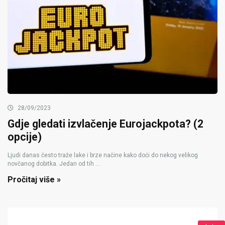
28/09/2023
Gdje gledati izvlačenje Eurojackpota? (2
opcije)
Ljudi danas često traže lake i brze načine kako doći do nekog velikog
novčanog dobitka. Jedan od tih ...
Pročitaj više »