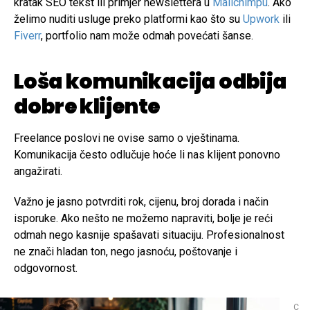
kratak SEO tekst ili primjer newslettera u
Mailchimpu
. Ako
želimo nuditi usluge preko platformi kao što su
Upwork
ili
Fiverr
, portfolio nam može odmah povećati šanse.
Loša komunikacija odbija
dobre klijente
Freelance poslovi ne ovise samo o vještinama.
Komunikacija često odlučuje hoće li nas klijent ponovno
angažirati.
Važno je jasno potvrditi rok, cijenu, broj dorada i način
isporuke. Ako nešto ne možemo napraviti, bolje je reći
odmah nego kasnije spašavati situaciju. Profesionalnost
ne znači hladan ton, nego jasnoću, poštovanje i
odgovornost.
C