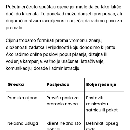
Početnici često spuštaju cijene jer misle da će tako lakše
doći do klijenata. To ponekad može donijeti prvi posao, ali
dugoročno stvara iscrpljenost i osjećaj da radimo puno za
premalo.
Cijenu trebamo formirati prema vremenu, znanju,
složenosti zadatka i vrijednosti koju donosimo klijentu.
Ako radimo online poslovi poput pisanja, dizajna ili
vođenja kampanja, važno je uračunati istraživanje,
komunikaciju, dorade i administraciju.
Greška
Posljedica
Bolje rješenje
Preniska cijena
Previše posla za
Postaviti
premalo novca
minimalnu
satnicu ili paket
Nejasna usluga
Klijent ne zna što
Definirati opseg
dobiva
rada