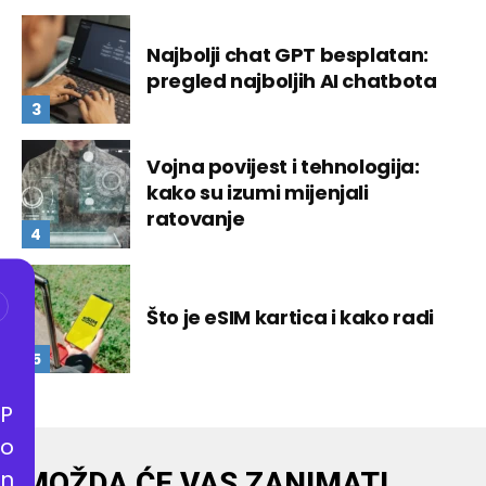
Najbolji chat GPT besplatan:
pregled najboljih AI chatbota
Vojna povijest i tehnologija:
kako su izumi mijenjali
ratovanje
Što je eSIM kartica i kako radi
P
o
n
MOŽDA ĆE VAS ZANIMATI