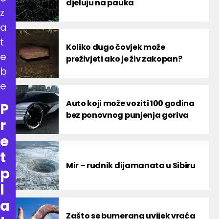
djeluju na pauka
z
a
t
Koliko dugo čovjek može
e
preživjeti ako je živ zakopan?
b
e
Auto koji može voziti 100 godina
P
bez ponovnog punjenja goriva
r
e
t
Mir – rudnik dijamanata u Sibiru
p
l
a
Zašto se bumerang uvijek vraća