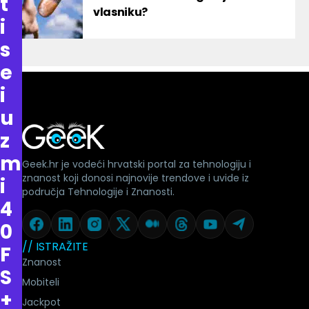
t
vlasniku?
i
s
e
i
u
z
m
Geek.hr je vodeći hrvatski portal za tehnologiju i
znanost koji donosi najnovije trendove i uvide iz
i
područja Tehnologije i Znanosti.
4
0
// ISTRAŽITE
F
Znanost
S
Mobiteli
+
Jackpot