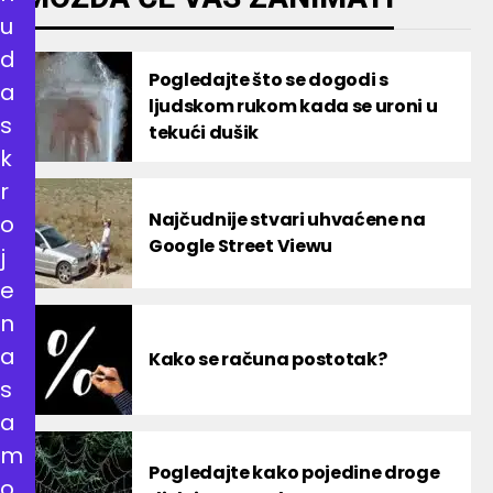
u
d
Pogledajte što se dogodi s
a
ljudskom rukom kada se uroni u
s
tekući dušik
k
r
Najčudnije stvari uhvaćene na
o
Google Street Viewu
j
e
n
a
Kako se računa postotak?
s
a
m
Pogledajte kako pojedine droge
o