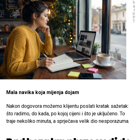
h
a
t
G
P
T
Mala navika koja mijenja dojam
Nakon dogovora možemo klijentu poslati kratak sažetak:
što radimo, do kada, po kojoj cijeni i što je uključeno. To
traje nekoliko minuta, a sprječava velik dio nesporazuma.