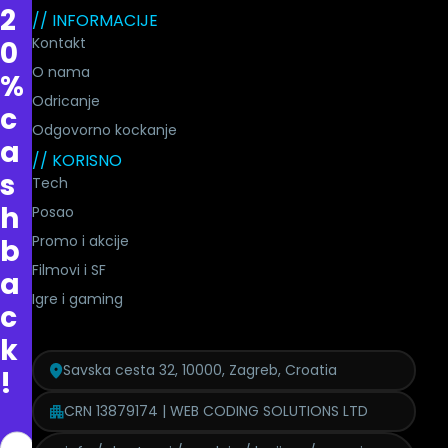
2
// INFORMACIJE
Kontakt
0
O nama
%
Odricanje
c
Odgovorno kockanje
a
// KORISNO
s
Tech
h
Posao
Promo i akcije
b
Filmovi i SF
a
Igre i gaming
c
k
Savska cesta 32, 10000, Zagreb, Croatia
!
CRN 13879174 | WEB CODING SOLUTIONS LTD