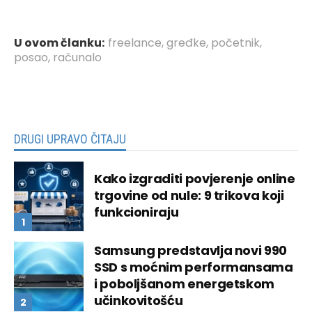
U ovom članku:
freelance
,
gređke
,
početnik
,
posao
,
računalo
DRUGI UPRAVO ČITAJU
Kako izgraditi povjerenje online
trgovine od nule: 9 trikova koji
funkcioniraju
Samsung predstavlja novi 990
SSD s moćnim performansama
i poboljšanom energetskom
učinkovitošću