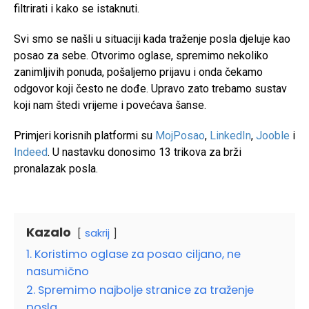
filtrirati i kako se istaknuti.
Svi smo se našli u situaciji kada traženje posla djeluje kao
posao za sebe. Otvorimo oglase, spremimo nekoliko
zanimljivih ponuda, pošaljemo prijavu i onda čekamo
odgovor koji često ne dođe. Upravo zato trebamo sustav
koji nam štedi vrijeme i povećava šanse.
Primjeri korisnih platformi su
MojPosao
,
LinkedIn
,
Jooble
i
Indeed
. U nastavku donosimo 13 trikova za brži
pronalazak posla.
Kazalo
sakrij
1. Koristimo oglase za posao ciljano, ne
nasumično
2. Spremimo najbolje stranice za traženje
posla