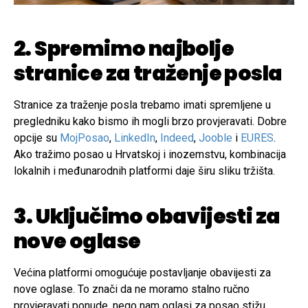
2. Spremimo najbolje
stranice za traženje posla
Stranice za traženje posla trebamo imati spremljene u
pregledniku kako bismo ih mogli brzo provjeravati. Dobre
opcije su
MojPosao
,
LinkedIn
,
Indeed
,
Jooble
i
EURES
.
Ako tražimo posao u Hrvatskoj i inozemstvu, kombinacija
lokalnih i međunarodnih platformi daje širu sliku tržišta.
3. Uključimo obavijesti za
nove oglase
Većina platformi omogućuje postavljanje obavijesti za
nove oglase. To znači da ne moramo stalno ručno
provjeravati ponude, nego nam oglasi za posao stižu