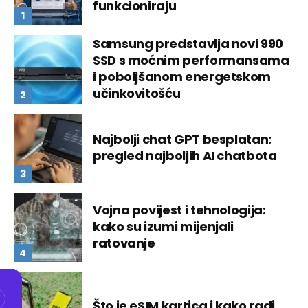
funkcioniraju
Samsung predstavlja novi 990
SSD s moćnim performansama
i poboljšanom energetskom
učinkovitošću
Najbolji chat GPT besplatan:
pregled najboljih AI chatbota
Vojna povijest i tehnologija:
kako su izumi mijenjali
ratovanje
Što je eSIM kartica i kako radi