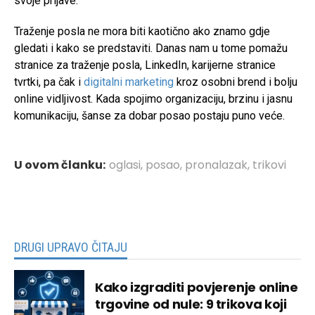
svoje prijave.
Traženje posla ne mora biti kaotično ako znamo gdje
gledati i kako se predstaviti. Danas nam u tome pomažu
stranice za traženje posla, LinkedIn, karijerne stranice
tvrtki, pa čak i
digitalni marketing
kroz osobni brend i bolju
online vidljivost. Kada spojimo organizaciju, brzinu i jasnu
komunikaciju, šanse za dobar posao postaju puno veće.
U ovom članku:
oglasi
,
posao
,
pronalazak
,
trikovi
DRUGI UPRAVO ČITAJU
Kako izgraditi povjerenje online
trgovine od nule: 9 trikova koji