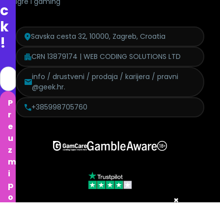
Igre i gaming
c
k
Savska cesta 32, 10000, Zagreb, Croatia
!
CRN 13879174 | WEB CODING SOLUTIONS LTD
info / drustveni / prodaja / karijera / pravni
@geek.hr.
P
+385998705760
r
e
u
z
m
i
p
o
×
n
Politika pritužbi
Izjava o modernom ropstvu
GDPR
Etički kodeks