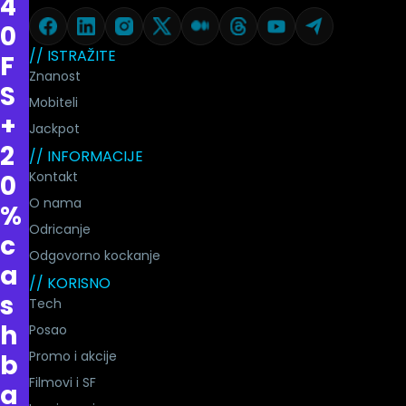
4
0
// ISTRAŽITE
F
Znanost
S
Mobiteli
+
Jackpot
2
// INFORMACIJE
Kontakt
0
O nama
%
Odricanje
c
Odgovorno kockanje
a
// KORISNO
s
Tech
h
Posao
Promo i akcije
b
Filmovi i SF
a