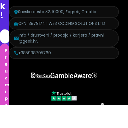
k
Savska cesta 32, 10000, Zagreb, Croatia
!
CRN 13879174 | WEB CODING SOLUTIONS LTD
info / drustveni / prodaja / karijera / pravni
@geek.hr.
P
+385998705760
r
e
u
z
m
i
p
×
o
n
Politika pritužbi
Izjava o modernom ropstvu
GDPR
Etički kodeks
u
Politika kolačića
Urednička politika
Politika pristupačnosti
d
Uvjeti korištenja