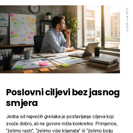
C
h
a
t
G
P
T
Poslovni ciljevi bez jasnog
smjera
Jedna od najvećih grešaka je postavljanje ciljeva koji
zvuče dobro, ali ne govore ništa konkretno. Primjerice,
“želimo rasti”, “želimo više klijenata” ili “želimo bolju