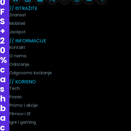
0
// ISTRAŽITE
F
Znanost
S
Mobiteli
+
Jackpot
2
// INFORMACIJE
Kontakt
0
O nama
%
Odricanje
c
Odgovorno kockanje
a
// KORISNO
s
Tech
h
Posao
Promo i akcije
b
Filmovi i SF
a
Igre i gaming
c