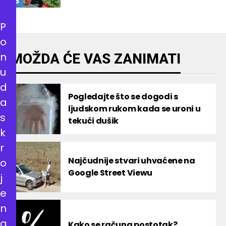
P
o
n
MOŽDA ĆE VAS ZANIMATI
u
d
Pogledajte što se dogodi s
a
ljudskom rukom kada se uroni u
s
tekući dušik
k
r
Najčudnije stvari uhvaćene na
o
Google Street Viewu
j
e
n
a
Kako se računa postotak?