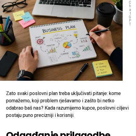
C
h
a
t
G
P
T
Zato svaki poslovni plan treba uključivati pitanje: kome
pomažemo, koji problem rješavamo i zašto bi netko
odabrao baš nas? Kada razumijemo kupce, poslovni ciljevi
postaju puno precizniji i korisniji.
Odgađanje prilagodbe