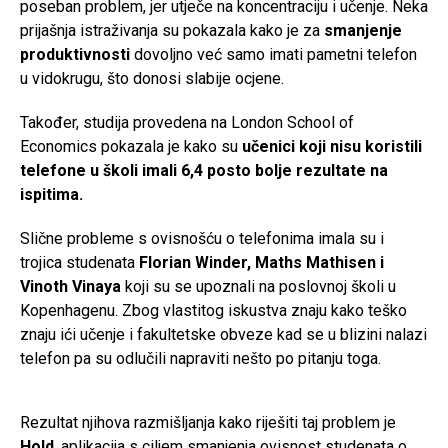
poseban problem, jer utječe na koncentraciju i učenje. Neka
prijašnja istraživanja su pokazala kako je za
smanjenje
produktivnosti
dovoljno već samo imati pametni telefon
u vidokrugu, što donosi slabije ocjene.
Također, studija provedena na London School of
Economics pokazala je kako su
učenici koji nisu koristili
telefone u školi imali 6,4 posto bolje rezultate na
ispitima.
Slične probleme s ovisnošću o telefonima imala su i
trojica studenata
Florian Winder, Maths Mathisen i
Vinoth Vinaya
koji su se upoznali na poslovnoj školi u
Kopenhagenu. Zbog vlastitog iskustva znaju kako teško
znaju ići učenje i fakultetske obveze kad se u blizini nalazi
telefon pa su odlučili napraviti nešto po pitanju toga.
Rezultat njihova razmišljanja kako riješiti taj problem je
Hold
, aplikacija s ciljem smanjenja ovisnost studenata o