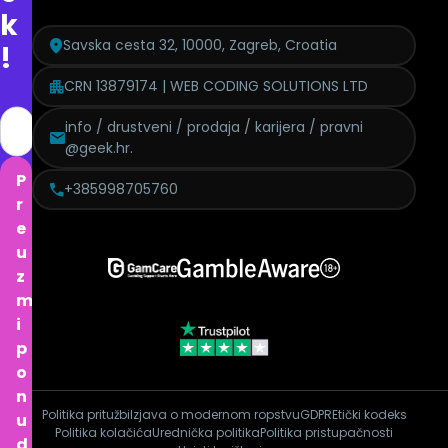
k
Savska cesta 32, 10000, Zagreb, Croatia
!
CRN 13879174 | WEB CODING SOLUTIONS LTD
info / drustveni / prodaja / karijera / pravni
@geek.hr.
P
+385998705760
r
e
u
z
m
i
p
o
n
Politika pritužbi
Izjava o modernom ropstvu
GDPR
Etički kodeks
u
Politika kolačića
Urednička politika
Politika pristupačnosti
d