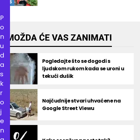
P
o
n
MOŽDA ĆE VAS ZANIMATI
u
d
Pogledajte što se dogodi s
a
ljudskom rukom kada se uroni u
s
tekući dušik
k
r
Najčudnije stvari uhvaćene na
o
Google Street Viewu
j
e
n
a