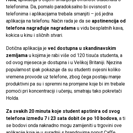
telefonima. Da, pomalo paradoksalno bi ovisnost o
telefonima i aplikacijama trebala smanjiti – još jedna
aplikacija na telefonu. Način rada je da se
apstinencija od
telefona nagrađuje nagradama
u vidu besplatnih kava,
kokica u kinu i sličnih stvari.
Dotična aplikacija je
već dostupna u skandinavskim
zemljama
u kojima je rabi više od 120 tisuća studenta, a
od ovog mjeseca je dostupna i u Velikoj Britaniji. Njezina
popularnost ipak pokazuje da su studenti svjesni koliko
vremena provode uz telefone, zbog čega postaju manje
produktivni pa su i spremni na promjene koje bi im trebale
pomoći pri koncentraciji i učenju, smatraju tako pokretači
Holda.
Za svakih 20 minuta koje student apstinira od svog
telefona između 7 i 23 sata dobit će po 10 bodova
, a ti
se bodovi onda naknadno mogu zamijeniti u trgovini ove
aplikacije koja je u suradnji s brendovima poput Caffe