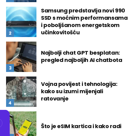
Samsung predstavlja novi 990
SSD s moćnim performansama
i poboljšanom energetskom
učinkovitošću
Najbolji chat GPT besplatan:
pregled najboljih AI chatbota
Vojna povijest i tehnologija:
kako su izumi mijenjali
ratovanje
Što je eSIM kartica i kako radi