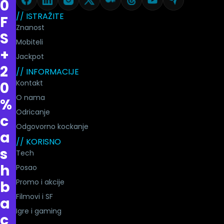
0
// ISTRAŽITE
F
Znanost
S
Mobiteli
+
Jackpot
2
// INFORMACIJE
Kontakt
0
O nama
%
Odricanje
c
Odgovorno kockanje
a
// KORISNO
s
Tech
h
Posao
Promo i akcije
b
Filmovi i SF
a
Igre i gaming
c