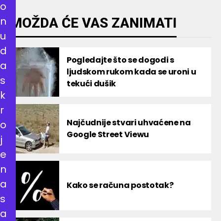
o
n
MOŽDA ĆE VAS ZANIMATI
u
d
Pogledajte što se dogodi s
a
ljudskom rukom kada se uroni u
s
tekući dušik
k
r
Najčudnije stvari uhvaćene na
o
Google Street Viewu
j
e
n
a
Kako se računa postotak?
s
a