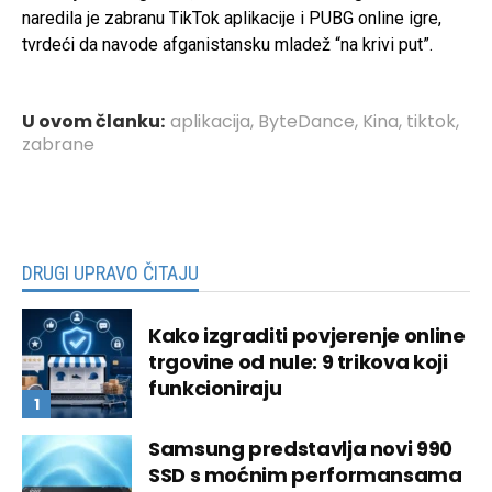
naredila je zabranu TikTok aplikacije i PUBG online igre,
tvrdeći da navode afganistansku mladež “na krivi put”.
U ovom članku:
aplikacija
,
ByteDance
,
Kina
,
tiktok
,
zabrane
DRUGI UPRAVO ČITAJU
Kako izgraditi povjerenje online
trgovine od nule: 9 trikova koji
funkcioniraju
Samsung predstavlja novi 990
SSD s moćnim performansama