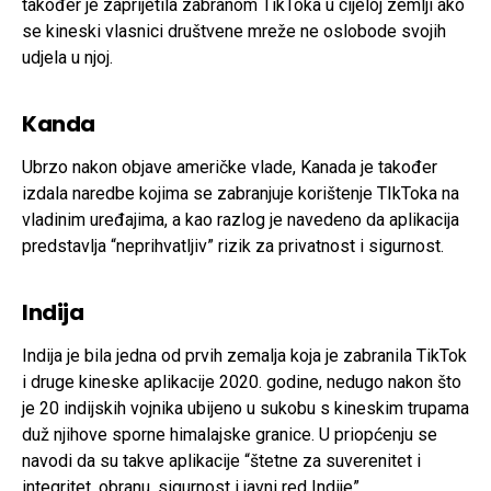
također je zaprijetila zabranom TikToka u cijeloj zemlji ako
se kineski vlasnici društvene mreže ne oslobode svojih
udjela u njoj.
Kanda
Ubrzo nakon objave američke vlade, Kanada je također
izdala naredbe kojima se zabranjuje korištenje TIkToka na
vladinim uređajima, a kao razlog je navedeno da aplikacija
predstavlja “neprihvatljiv” rizik za privatnost i sigurnost.
Indija
Indija je bila jedna od prvih zemalja koja je zabranila TikTok
i druge kineske aplikacije 2020. godine, nedugo nakon što
je 20 indijskih vojnika ubijeno u sukobu s kineskim trupama
duž njihove sporne himalajske granice. U priopćenju se
navodi da su takve aplikacije “štetne za suverenitet i
integritet, obranu, sigurnost i javni red Indije”.