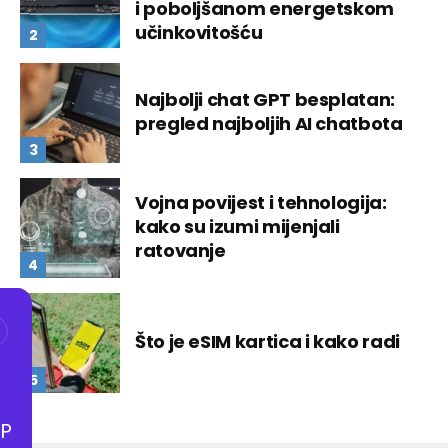
i poboljšanom energetskom
učinkovitošću
Najbolji chat GPT besplatan:
pregled najboljih AI chatbota
Vojna povijest i tehnologija:
kako su izumi mijenjali
ratovanje
Što je eSIM kartica i kako radi
P