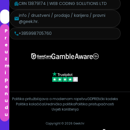
CRN 13879174 | WEB CODING SOLUTIONS LTD
info / drustveni / prodaja / karijera / pravni
@geek.hr.
P
+385998705760
r
e
u
z
m
i
p
o
n
Politika pritužbi
Izjava o modernom ropstvu
GDPR
Etički kodeks
u
Politika kolačića
Urednička politika
Politika pristupačnosti
d
Uvjeti korištenja
u
Copyright © 2026 Geek.hr