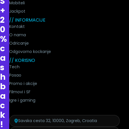
S
Mobiteli
+
Jackpot
2
// INFORMACIJE
Kontakt
0
O nama
%
Odricanje
c
Odgovorno kockanje
a
// KORISNO
s
Tech
h
Posao
Promo i akcije
b
Filmovi i SF
a
Igre i gaming
c
k
Savska cesta 32, 10000, Zagreb, Croatia
!