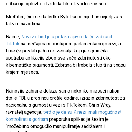
odbacuje optužbe i tvrdi da TikTok vodi neovisno.
Međutim, čini se da tvrtka ByteDance nije baš uvjerljiva s
takvim navodima.
Naime,
Novi Zeland je u petak najavio da će zabraniti
TikTok
na uređajima s pristupom parlamentarnoj mreži, a
time će postati jedna od zemalja koja je ograničila
upotrebu aplikacije zbog sve veće zabrinutosti oko
kibernetičke sigurnosti. Zabrana bi trebala stupiti na snagu
krajem mjeseca.
Najnovije zabrane dolaze samo nekoliko mjeseci nakon
što je FBI, u prosincu prošle godine, izrazio zabrinutost za
nacionalnu sigurnost u vezi s TikTokom. Chris Wray,
ravnatelj agencije,
tvrdio je da su Kinezi imali mogućnost
kontrolirati algoritam
preporuka aplikacije što im je
“možebitno omogućilo manipuliranje sadržajem i