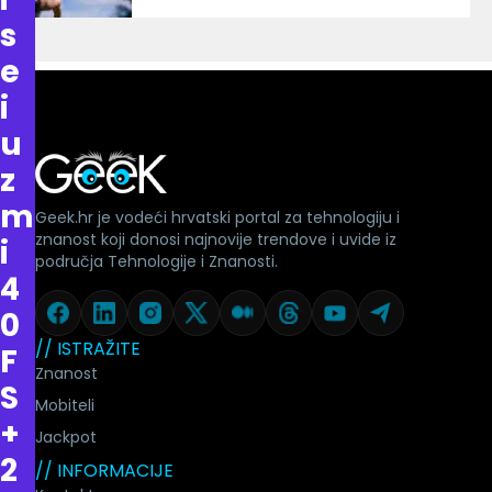
s
e
i
u
z
m
Geek.hr je vodeći hrvatski portal za tehnologiju i
znanost koji donosi najnovije trendove i uvide iz
i
područja Tehnologije i Znanosti.
4
0
// ISTRAŽITE
F
Znanost
S
Mobiteli
+
Jackpot
2
// INFORMACIJE