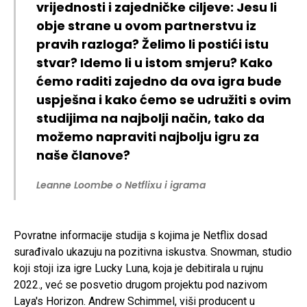
vrijednosti i zajedničke ciljeve: Jesu li
obje strane u ovom partnerstvu iz
pravih razloga? Želimo li postići istu
stvar? Idemo li u istom smjeru? Kako
ćemo raditi zajedno da ova igra bude
uspješna i kako ćemo se udružiti s ovim
studijima na najbolji način, tako da
možemo napraviti najbolju igru ​​za
naše članove?
Leanne Loombe o Netflixu i igrama
Povratne informacije studija s kojima je Netflix dosad
surađivalo ukazuju na pozitivna iskustva. Snowman, studio
koji stoji iza igre Lucky Luna, koja je debitirala u rujnu
2022., već se posvetio drugom projektu pod nazivom
Laya's Horizon. Andrew Schimmel, viši producent u