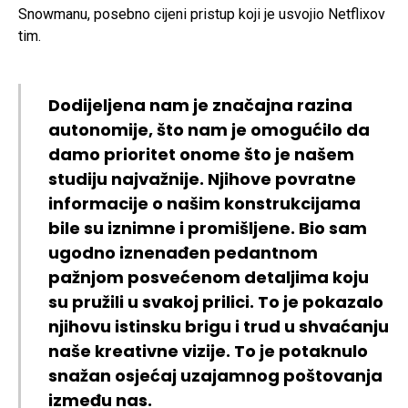
Snowmanu, posebno cijeni pristup koji je usvojio Netflixov
tim.
Dodijeljena nam je značajna razina
autonomije, što nam je omogućilo da
damo prioritet onome što je našem
studiju najvažnije. Njihove povratne
informacije o našim konstrukcijama
bile su iznimne i promišljene. Bio sam
ugodno iznenađen pedantnom
pažnjom posvećenom detaljima koju
su pružili u svakoj prilici. To je pokazalo
njihovu istinsku brigu i trud u shvaćanju
naše kreativne vizije. To je potaknulo
snažan osjećaj uzajamnog poštovanja
između nas.