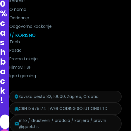
Kontakt
0
O nama
%
Odricanje
c
Odgovorno kockanje
a
// KORISNO
s
Tech
h
Posao
Promo i akcije
b
Filmovi i SF
a
Igre i gaming
c
k
Savska cesta 32, 10000, Zagreb, Croatia
!
CRN 13879174 | WEB CODING SOLUTIONS LTD
info / drustveni / prodaja / karijera / pravni
@geek.hr.