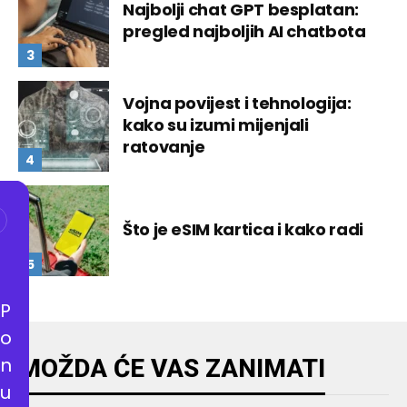
Najbolji chat GPT besplatan:
pregled najboljih AI chatbota
Vojna povijest i tehnologija:
kako su izumi mijenjali
ratovanje
Što je eSIM kartica i kako radi
P
o
n
MOŽDA ĆE VAS ZANIMATI
u