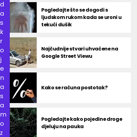
d
Pogledajte što se dogodi s
a
ljudskom rukom kada se uroni u
s
tekući dušik
k
r
Najčudnije stvari uhvaćene na
o
Google Street Viewu
j
e
n
a
Kako se računa postotak?
s
a
m
Pogledajte kako pojedine droge
o
djeluju na pauka
z