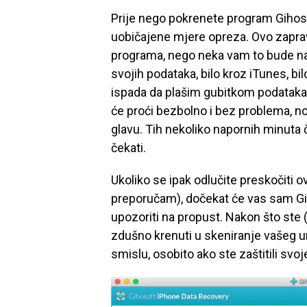
Prije nego pokrenete program Gihos
uobičajene mjere opreza. Ovo zaprav
programa, nego neka vam to bude nav
svojih podataka, bilo kroz iTunes, bi
ispada da plašim gubitkom podataka –
će proći bezbolno i bez problema, no
glavu. Tih nekoliko napornih minuta 
čekati.
Ukoliko se ipak odlučite preskočiti 
preporučam), dočekat će vas sam Gi
upozoriti na propust. Nakon što ste 
zdušno krenuti u skeniranje vašeg 
smislu, osobito ako ste zaštitili sv