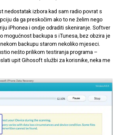
st nedostatak izbora kad sam radio povrat s
pciju da ga preskočim ako to ne želim nego
iju iPhonea i ondje odraditi skeniranje. Softver
mo mogućnost backupa s iTunesa, bez obzira je
da nekom backupu starom nekoliko mjeseci.
tio nešto prilikom testiranja programa –
lati upit Gihosoft službi za korisnike, neka me