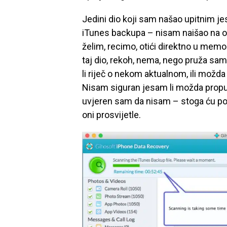
Jedini dio koji sam našao upitnim je
iTunes backupa – nisam naišao na o
želim, recimo, otići direktno u memor
taj dio, rekoh, nema, nego pruža sa
li riječ o nekom aktualnom, ili mož
Nisam siguran jesam li možda propus
uvjeren sam da nisam – stoga ću pos
oni prosvijetle.