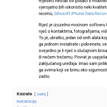
mjeseci nestali svi podaci s mobitel
vjerojatno bih iskoristio neki kvalit
recimo,
Gihosoft iPhone Data Recov
Riječ je izuzetno moćnom softveru ko
riječ o kontaktima, fotografijama, v
To je, ukratko, jedan od onih alata ko
ga jednom instalirate i pokrenete, v
svejedno je li riječ o slučajnom bri
ili nečem trećemu. Povrat je uspješan
zaključanog uređaja. Imao sam prili
ga svima koji se brinu oko sigurnos
zašto.
Kazalo
sakrij
Instalacija