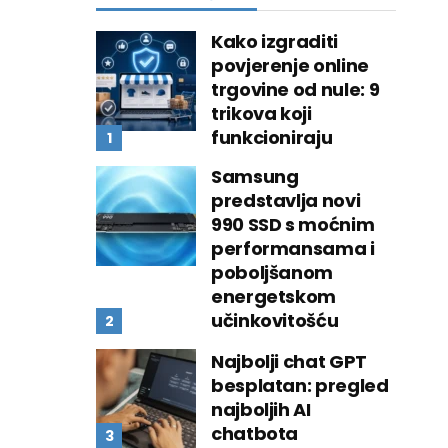
Kako izgraditi
povjerenje online
trgovine od nule: 9
trikova koji
funkcioniraju
Samsung
predstavlja novi
990 SSD s moćnim
performansama i
poboljšanom
energetskom
učinkovitošću
Najbolji chat GPT
besplatan: pregled
najboljih AI
chatbota