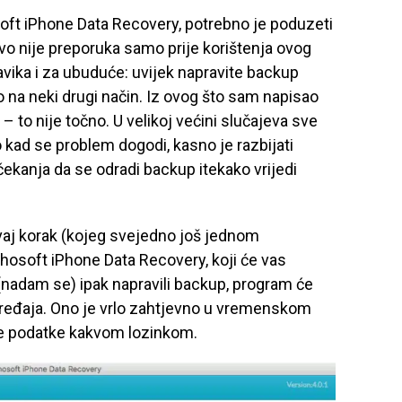
oft iPhone Data Recovery, potrebno je poduzeti
o nije preporuka samo prije korištenja ovog
ika i za ubuduće: uvijek napravite backup
lo na neki drugi način. Iz ovog što sam napisao
 to nije točno. U velikoj većini slučajeva sve
 kad se problem dogodi, kasno je razbijati
čekanja da se odradi backup itekako vrijedi
ovaj korak (kojeg svejedno još jednom
hosoft iPhone Data Recovery, koji će vas
(nadam se) ipak napravili backup, program će
uređaja. Ono je vrlo zahtjevno u vremenskom
oje podatke kakvom lozinkom.