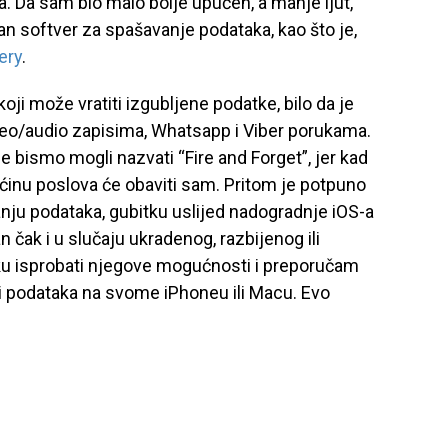
a. Da sam bio malo bolje upućen, a manje ljut,
etan softver za spašavanje podataka, kao što je,
ery
.
ji može vratiti izgubljene podatke, bilo da je
ideo/audio zapisima, Whatsapp i Viber porukama.
je bismo mogli nazvati “Fire and Forget”, jer kad
ećinu poslova će obaviti sam. Pritom je potpuno
sanju podataka, gubitku uslijed nadogradnje iOS-a
 čak i u slučaju ukradenog, razbijenog ili
ku isprobati njegove mogućnosti i preporučam
ti podataka na svome iPhoneu ili Macu. Evo