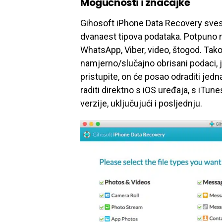
Mogućnosti i značajke
Gihosoft iPhone Data Recovery sves
dvanaest tipova podataka. Potpuno m
WhatsApp, Viber, video, štogod. Takođ
namjerno/slučajno obrisani podaci, j
pristupite, on će posao odraditi jed
raditi direktno s iOS uređaja, s iTun
verzije, uključujući i posljednju.