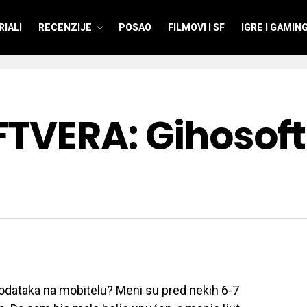
IALI
RECENZIJE
POSAO
FILMOVI I SF
IGRE I GAMIN
TVERA: Gihosoft
podataka na mobitelu? Meni su pred nekih 6-7