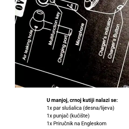
U manjoj, crnoj kutiji nalazi se:
1x par slušalica (desna/lijeva)
1x punjač (kućište)
1x Priručnik na Engleskom