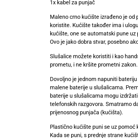
1x kabel za punjač
Maleno crno kućište izrađeno je od pl
koristite. Kućište također ima i ulo
kućište, one se automatski pune uz p
Ovo je jako dobra stvar, posebno ako
Slušalice možete koristiti i kao hand
prometu, i ne kršite prometni zakon.
Dovoljno je jednom napuniti bateriju
malene baterije u slušalicama. Pr
baterije u slušalicama mogu izdržati v
telefonskih razgovora. Smatramo da
prijenosnog punjača (kućišta).
Plastično kućište puni se uz pomoć
Kada se puni, s prednje strane kućiš