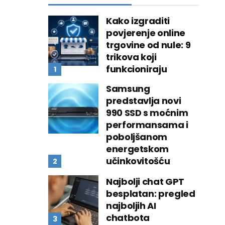
Kako izgraditi
povjerenje online
trgovine od nule: 9
trikova koji
funkcioniraju
Samsung
predstavlja novi
990 SSD s moćnim
performansama i
poboljšanom
energetskom
učinkovitošću
Najbolji chat GPT
besplatan: pregled
najboljih AI
chatbota