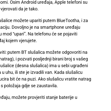
omi. Osim Android uređaja, Apple telefoni su
jerovati da je tako.
lušalice možete upariti putem BlueTootha, i za
ikaciju. Dovoljno je na smartphone uređaju
ih u mod “upari”. Na telefonu će se pojaviti
eđaj kojem vjerujete.
viti: putem BT slušalica možete odgovoriti na
atrag), i pozvati posljednji birani broj s vašeg
ušalice (desna slušalica) ima u sebi ugrađeni
 u uhu, ili ste je izvadili van. Kada slušalicu
ira bit će na puzi. Ako slušalicu vratite natrag
s položaja gdje se zaustavila.
aju, možete provjeriti stanje baterije u