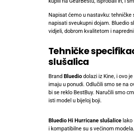
kupili na GearBestu, isprobali ih, i 
Napisat ćemo u nastavku: tehničke spe
napisati sveukupni dojam. Bluedio sl
vidjeli, dobrom kvalitetom i napred
Tehničke specifikac
slušalica
Brand
Bluedio
dolazi iz Kine, i ovo 
imaju u ponudi. Odlučili smo se na o
bi se reklo BestBuy. Naručili smo cr
isti model u bijeloj boji.
Bluedio Hi Hurricane slušalice
lako
i kompatibilne su s većinom modela