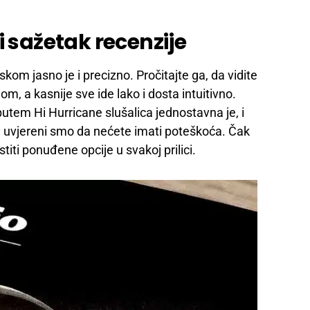
i sažetak recenzije
kom jasno je i precizno. Pročitajte ga, da vidite
m, a kasnije sve ide lako i dosta intuitivno.
utem Hi Hurricane slušalica jednostavna je, i
, uvjereni smo da nećete imati poteškoća. Čak
titi ponuđene opcije u svakoj prilici.