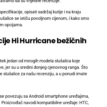
smatramo da su vrijedne recenzije.
cifikacije, opisati sadržaj kutije i na kraju
ušalice se ističu povoljnom cijenom, i kako smo
nim opcijama.
ije Hi Hurricane bežičnih
je tek jedan od mnogih modela slušalica koje
ve, jer su u sredini donjeg cjenovnog ranga. Što
ne slušalice za našu recenziju, a u ponudi imate
 se povezuju sa Android smartphone uređajima,
. Proizvođač navodi kompatibilne uređaje: HTC,