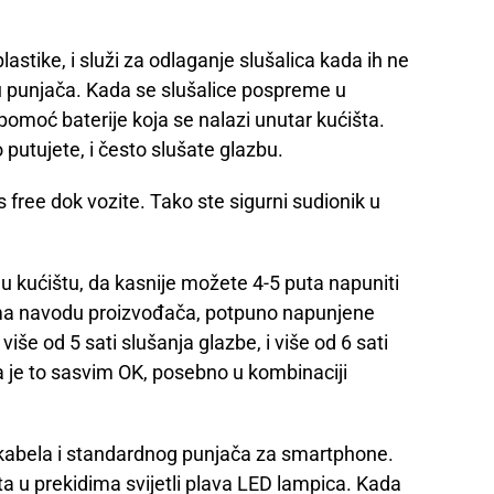
astike, i služi za odlaganje slušalica kada ih ne
gu punjača. Kada se slušalice pospreme u
omoć baterije koja se nalazi unutar kućišta.
 putujete, i često slušate glazbu.
s free dok vozite. Tako ste sigurni sudionik u
 u kućištu, da kasnije možete 4-5 puta napuniti
ema navodu proizvođača, potpuno napunjene
iše od 5 sati slušanja glazbe, i više od 6 sati
 je to sasvim OK, posebno u kombinaciji
 kabela i standardnog punjača za smartphone.
ta u prekidima svijetli plava LED lampica. Kada