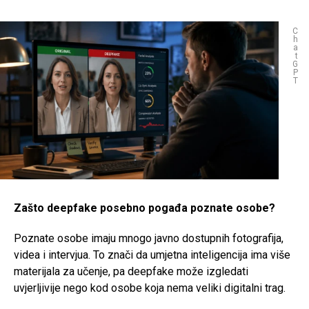
C
h
a
t
G
P
T
Zašto deepfake posebno pogađa poznate osobe?
Poznate osobe imaju mnogo javno dostupnih fotografija,
videa i intervjua. To znači da umjetna inteligencija ima više
materijala za učenje, pa deepfake može izgledati
uvjerljivije nego kod osobe koja nema veliki digitalni trag.