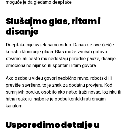
moguće je da gledamo deepfake.
Slušajmo glas, ritam i
disanje
Deepfake nije uvijek samo video. Danas se sve češće
koristi i kloniranje glasa. Glas može zvučati gotovo
stvarno, ali često mu nedostaju prirodne pauze, disanje,
emocionalne nijanse ili spontani ritam govora.
Ako osoba u videu govori neobično ravno, robotski ili
previše savršeno, to je znak za dodatnu provjeru. Kod
sumnjivih poruka, osobito ako netko traži novac, lozinku ili
hitnu reakciju, najbolje je osobu kontaktirati drugim
kanalom.
Usporedimo detalje u