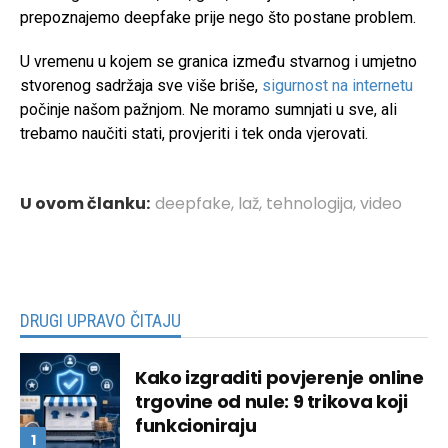
prepoznajemo deepfake prije nego što postane problem.
U vremenu u kojem se granica između stvarnog i umjetno
stvorenog sadržaja sve više briše,
sigurnost na internetu
počinje našom pažnjom. Ne moramo sumnjati u sve, ali
trebamo naučiti stati, provjeriti i tek onda vjerovati.
U ovom članku:
deepfake
,
laž
,
tehnologija
,
video
DRUGI UPRAVO ČITAJU
Kako izgraditi povjerenje online
trgovine od nule: 9 trikova koji
funkcioniraju