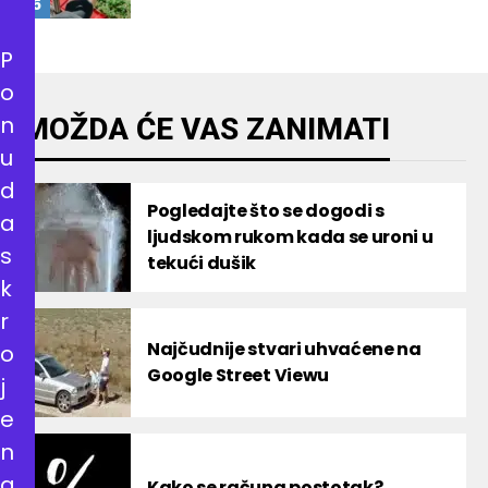
P
o
n
MOŽDA ĆE VAS ZANIMATI
u
d
Pogledajte što se dogodi s
a
ljudskom rukom kada se uroni u
s
tekući dušik
k
r
Najčudnije stvari uhvaćene na
o
Google Street Viewu
j
e
n
a
Kako se računa postotak?