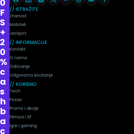
0
// ISTRAŽITE
F
Znanost
S
Mobiteli
+
Jackpot
2
// INFORMACIJE
Kontakt
0
O nama
%
Odricanje
c
Odgovorno kockanje
a
// KORISNO
s
Tech
h
Posao
Promo i akcije
b
Filmovi i SF
a
Igre i gaming
c