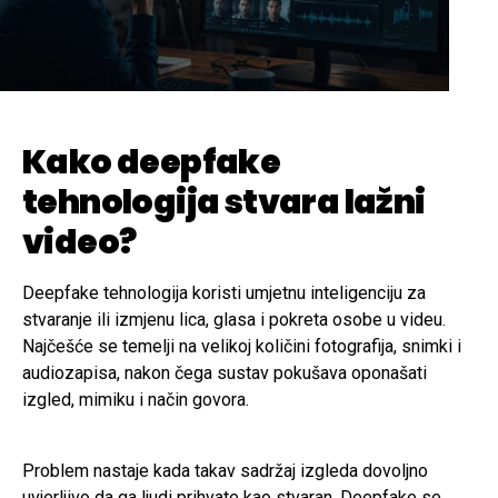
Kako deepfake
tehnologija stvara lažni
video?
Deepfake tehnologija koristi umjetnu inteligenciju za
stvaranje ili izmjenu lica, glasa i pokreta osobe u videu.
Najčešće se temelji na velikoj količini fotografija, snimki i
audiozapisa, nakon čega sustav pokušava oponašati
izgled, mimiku i način govora.
Problem nastaje kada takav sadržaj izgleda dovoljno
uvjerljivo da ga ljudi prihvate kao stvaran. Deepfake se