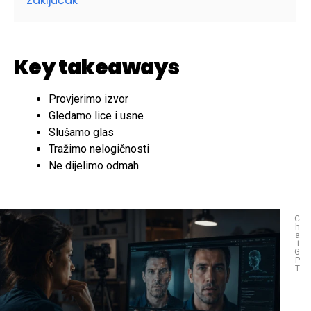
Zaključak
Key takeaways
Provjerimo izvor
Gledamo lice i usne
Slušamo glas
Tražimo nelogičnosti
Ne dijelimo odmah
C
h
a
t
G
P
T