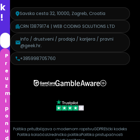
k
Savska cesta 32, 10000, Zagreb, Croatia
!
CRN 13879174 | WEB CODING SOLUTIONS LTD
info / drustveni / prodaja / karijera / pravni
@geek.hr.
P
+385998705760
r
e
u
z
m
i
p
o
n
Politika pritužbi
Izjava o modernom ropstvu
GDPR
Etički kodeks
u
Politika kolačića
Urednička politika
Politika pristupačnosti
d