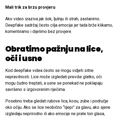
Mali trik za brzu provjeru
Ako video izaziva jak šok, ljutnju ili strah, zastanimo.
Deepfake sadržaj često cilja emocije jer tada brže klikamo,
komentiramo i dijelimo bez provjere.
Obratimo pažnju na lice,
oči i usne
Kod deepfake videa često se mogu vidjeti sitne
nepravilnosti. Lice može izgledati previše glatko, oči
mogu čudno treptati, a usne se ponekad ne poklapaju
savršeno s izgovorenim riječima.
Posebno treba gledati rubove lica, kosu, zube i područje
oko očiju. Ako se lice neobično “lijepi” za glavu, ako sjene
izgledaju neprirodno ili ako emocije ne prate ton glasa,