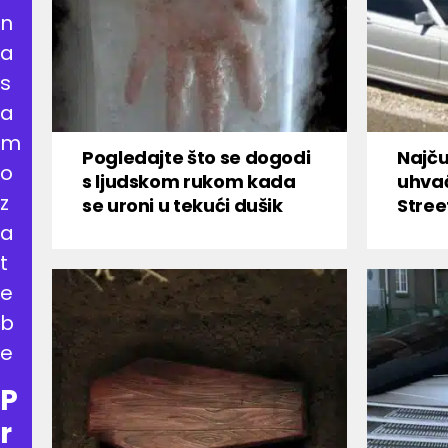
n
a
s
a
m
Pogledajte što se dogodi
Najču
o
s ljudskom rukom kada
uhva
z
se uroni u tekući dušik
Stree
a
t
e
b
e
P
r