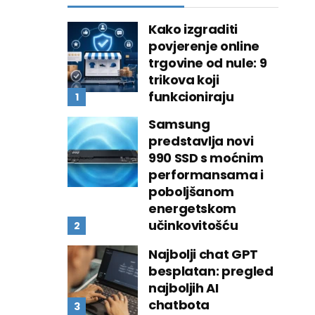
Kako izgraditi
povjerenje online
trgovine od nule: 9
trikova koji
funkcioniraju
Samsung
predstavlja novi
990 SSD s moćnim
performansama i
poboljšanom
energetskom
učinkovitošću
Najbolji chat GPT
besplatan: pregled
najboljih AI
chatbota