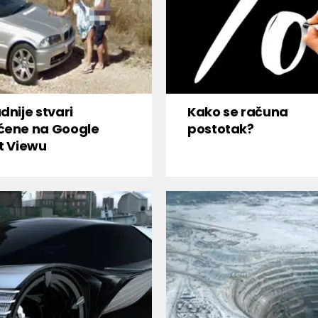
dnije stvari
Kako se računa
ćene na Google
postotak?
t Viewu