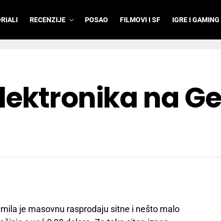
RIALI
RECENZIJE
POSAO
FILMOVI I SF
IGRE I GAMING
lektronika na G
emila je masovnu rasprodaju sitne i nešto malo