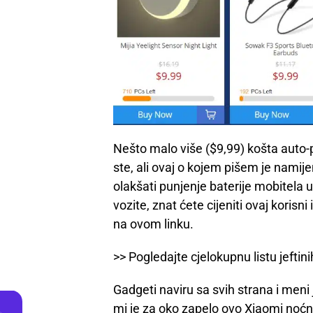
Nešto malo više ($9,99) košta auto-p
ste, ali ovaj o kojem pišem je namij
olakšati punjenje baterije mobitela u
vozite, znat ćete cijeniti ovaj korisn
na ovom linku.
>> Pogledajte cjelokupnu listu jeftin
Gadgeti naviru sa svih strana i meni
mi je za oko zapelo ovo Xiaomi noćno