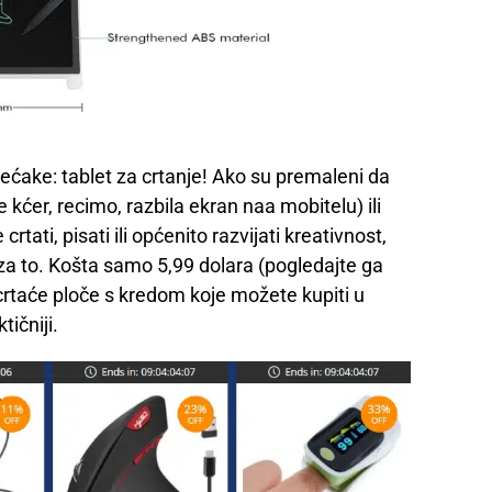
nećake: tablet za crtanje! Ako su premaleni da
e kćer, recimo, razbila ekran naa mobitelu) ili
tati, pisati ili općenito razvijati kreativnost,
 za to. Košta samo 5,99 dolara (pogledajte ga
crtaće ploče s kredom koje možete kupiti u
ičniji.