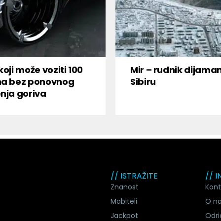
koji može voziti 100
Mir – rudnik dijama
na bez ponovnog
Sibiru
nja goriva
// ISTRAŽITE
// 
Znanost
Kont
Mobiteli
O n
Jackpot
Odri