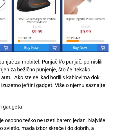
unjač za mobitel. Punjač k'o punjač, pomislili
enjen za bežično punjenje, što će itekako
 autu. Ako ste se ikad borili s kablovima dok
i i izuzetno jeftini gadget. Više o njemu saznajte
ih gadgeta
 je osobno teško ne uzeti barem jedan. Najviše
 svjetlo, mada izbor skreće i do dobrih, a