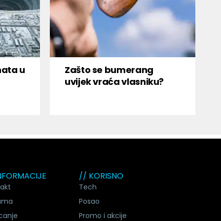
nata u
Zašto se bumerang
uvijek vraća vlasniku?
INFORMACIJE
// KORISNO
akt
Tech
ama
Posao
canje
Promo i akcije