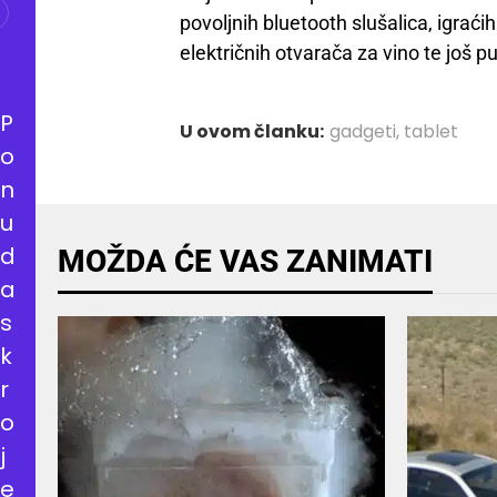
povoljnih bluetooth slušalica, igrać
električnih otvarača za vino te još p
P
U ovom članku:
gadgeti
,
tablet
o
n
u
d
MOŽDA ĆE VAS ZANIMATI
a
s
k
r
o
j
e