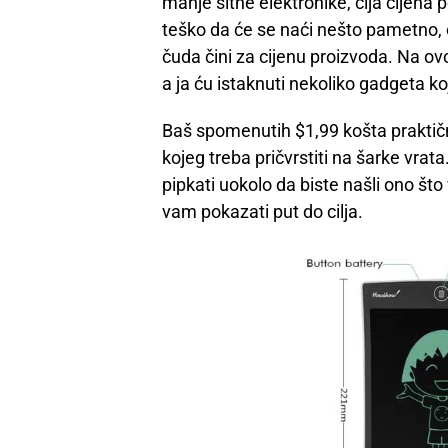
manje sitne elektronike, čija cijena 
teško da će se naći nešto pametno, 
čuda čini za cijenu proizvoda. Na o
a ja ću istaknuti nekoliko gadgeta koji
Baš spomenutih $1,99 košta praktič
kojeg treba pričvrstiti na šarke vrata.
pipkati uokolo da biste našli ono što 
vam pokazati put do cilja.