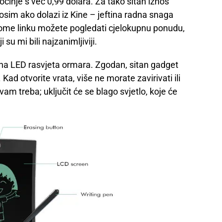
počinje s već 0,99 dolara. Za tako sitan iznos
osim ako dolazi iz Kine – jeftina radna snaga
vome linku možete pogledati cjelokupnu ponudu,
 su mi bili najzanimljiviji.
na LED rasvjeta ormara. Zgodan, sitan gadget
 Kad otvorite vrata, više ne morate zavirivati ili
vam treba; uključit će se blago svjetlo, koje će