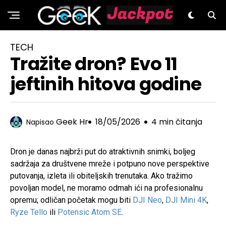
GeeK.hr
TECH
Tražite dron? Evo 11
jeftinih hitova godine
Geek Hr
18/05/2026
4 min čitanja
Napisao
Dron je danas najbrži put do atraktivnih snimki, boljeg
sadržaja za društvene mreže i potpuno nove perspektive
putovanja, izleta ili obiteljskih trenutaka. Ako tražimo
povoljan model, ne moramo odmah ići na profesionalnu
opremu; odličan početak mogu biti
DJI Neo
,
DJI Mini 4K
,
Ryze Tello
ili
Potensic Atom SE
.