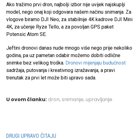
Ako tražimo prvi dron, najbolji izbor nije uvijek najskuplji
model, nego onaj koji odgovara našem načinu snimanja. Za
vlogove biramo DJI Neo, za stabilnije 4K kadrove DJI Mini
4K, za učenje Ryze Tello, a za povoljan GPS paket
Potensic Atom SE.
Jeftini dronovi danas nude mnogo više nego prije nekoliko
godina, pa uz pametan odabir možemo dobiti odlične
snimke bez velikog troška.
Dronovi mijenjaju budućnost
sadržaja, putovanja i kreativnog izražavanja, a pravi
trenutak za prvi let može biti upravo sada.
U ovom članku:
dron
,
snimanje
,
upravljanje
DRUGI UPRAVO ČITAJU