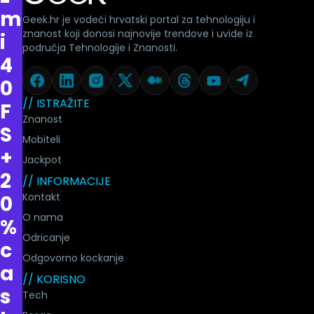
m
Geek.hr je vodeći hrvatski portal za tehnologiju i
znanost koji donosi najnovije trendove i uvide iz
i
područja Tehnologije i Znanosti.
4
0
// ISTRAŽITE
F
Znanost
S
Mobiteli
+
Jackpot
2
// INFORMACIJE
Kontakt
0
O nama
%
Odricanje
c
Odgovorno kockanje
a
// KORISNO
s
Tech