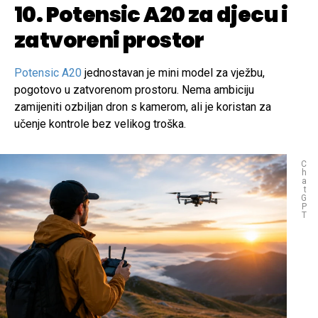
10. Potensic A20 za djecu i
zatvoreni prostor
Potensic A20
jednostavan je mini model za vježbu,
pogotovo u zatvorenom prostoru. Nema ambiciju
zamijeniti ozbiljan dron s kamerom, ali je koristan za
učenje kontrole bez velikog troška.
C
h
a
t
G
P
T