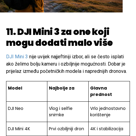
11. DJI Mini 3 za one koji
mogu dodati malo više
DJI Mini 3
nije uvijek najjeftiniji izbor, ali se često isplati
ako želimo bolju kameru i ozbiljnije mogućnosti. Dobar je
prijelaz između početničkih modela i naprednijih dronova.
Model
Najbolje za
Glavna
prednost
DJI Neo
Vlog i selfie
Vrlo jednostavno
snimke
korištenje
DJI Mini 4K
Prvi ozbiljniji dron
4K i stabilizacija