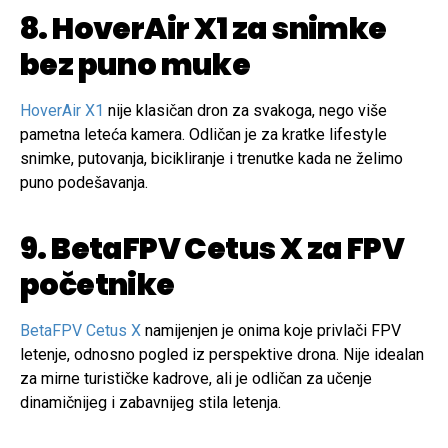
8. HoverAir X1 za snimke
bez puno muke
HoverAir X1
nije klasičan dron za svakoga, nego više
pametna leteća kamera. Odličan je za kratke lifestyle
snimke, putovanja, bicikliranje i trenutke kada ne želimo
puno podešavanja.
9. BetaFPV Cetus X za FPV
početnike
BetaFPV Cetus X
namijenjen je onima koje privlači FPV
letenje, odnosno pogled iz perspektive drona. Nije idealan
za mirne turističke kadrove, ali je odličan za učenje
dinamičnijeg i zabavnijeg stila letenja.