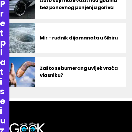
Auto koji može voziti 100 godina
P
bez ponovnog punjenja goriva
r
e
t
Mir – rudnik dijamanata u Sibiru
p
l
a
Zašto se bumerang uvijek vraća
t
vlasniku?
i
s
e
i
u
z