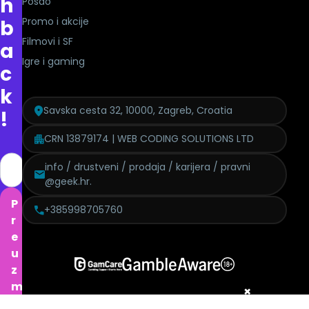
h
Posao
Promo i akcije
b
Filmovi i SF
a
Igre i gaming
c
k
Savska cesta 32, 10000, Zagreb, Croatia
!
CRN 13879174 | WEB CODING SOLUTIONS LTD
info / drustveni / prodaja / karijera / pravni
@geek.hr.
P
+385998705760
r
e
u
z
m
×
i