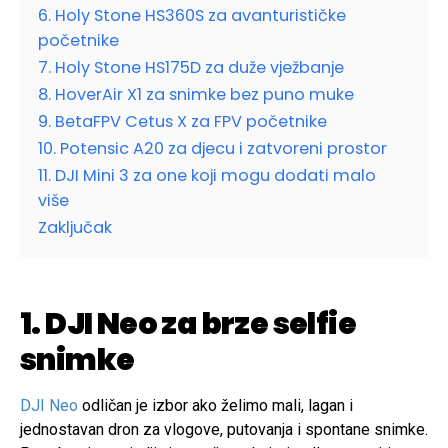
6. Holy Stone HS360S za avanturističke
početnike
7. Holy Stone HS175D za duže vježbanje
8. HoverAir X1 za snimke bez puno muke
9. BetaFPV Cetus X za FPV početnike
10. Potensic A20 za djecu i zatvoreni prostor
11. DJI Mini 3 za one koji mogu dodati malo
više
Zaključak
1. DJI Neo za brze selfie
snimke
DJI Neo
odličan je izbor ako želimo mali, lagan i
jednostavan dron za vlogove, putovanja i spontane snimke.