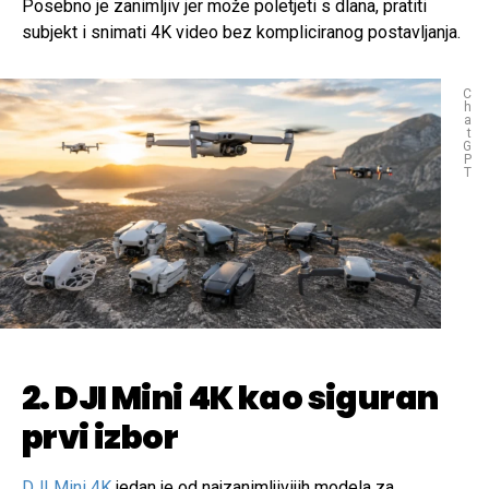
Posebno je zanimljiv jer može poletjeti s dlana, pratiti
subjekt i snimati 4K video bez kompliciranog postavljanja.
C
h
a
t
G
P
T
2. DJI Mini 4K kao siguran
prvi izbor
DJI Mini 4K
jedan je od najzanimljivijih modela za