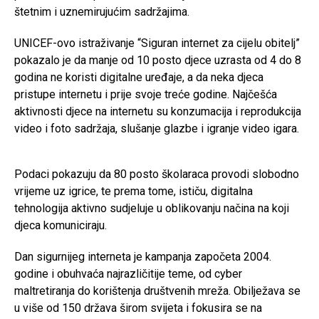
štetnim i uznemirujućim sadržajima.
UNICEF-ovo istraživanje “Siguran internet za cijelu obitelj”
pokazalo je da manje od 10 posto djece uzrasta od 4 do 8
godina ne koristi digitalne uređaje, a da neka djeca
pristupe internetu i prije svoje treće godine. Najčešća
aktivnosti djece na internetu su konzumacija i reprodukcija
video i foto sadržaja, slušanje glazbe i igranje video igara.
Podaci pokazuju da 80 posto školaraca provodi slobodno
vrijeme uz igrice, te prema tome, ističu, digitalna
tehnologija aktivno sudjeluje u oblikovanju načina na koji
djeca komuniciraju.
Dan sigurnijeg interneta je kampanja započeta 2004.
godine i obuhvaća najrazličitije teme, od cyber
maltretiranja do korištenja društvenih mreža. Obilježava se
u više od 150 država širom svijeta i fokusira se na