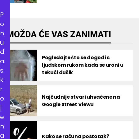
P
o
n
MOŽDA ĆE VAS ZANIMATI
u
d
Pogledajte što se dogodi s
a
ljudskom rukom kada se uroni u
s
tekući dušik
k
r
Najčudnije stvari uhvaćene na
o
Google Street Viewu
j
e
n
a
Kako se računa postotak?