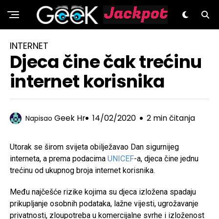
GeeK.hr
INTERNET
Djeca čine čak trećinu
internet korisnika
Geek Hr
14/02/2020
2 min čitanja
Napisao
Utorak se širom svijeta obilježavao Dan sigurnijeg
interneta, a prema podacima
UNICEF
-a, djeca čine jednu
trećinu od ukupnog broja internet korisnika.
Među najčešće rizike kojima su djeca izložena spadaju
prikupljanje osobnih podataka, lažne vijesti, ugrožavanje
privatnosti, zloupotreba u komercijalne svrhe i izloženost