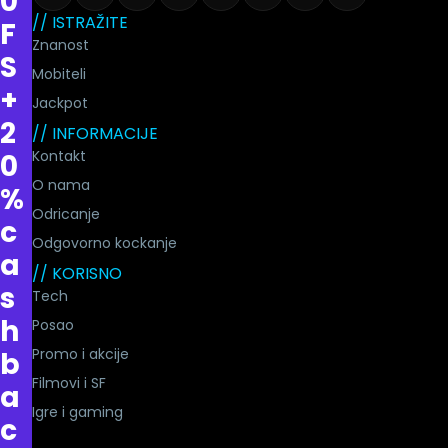
0
// ISTRAŽITE
F
Znanost
S
Mobiteli
+
Jackpot
2
// INFORMACIJE
Kontakt
0
O nama
%
Odricanje
c
Odgovorno kockanje
a
// KORISNO
s
Tech
h
Posao
Promo i akcije
b
Filmovi i SF
a
Igre i gaming
c