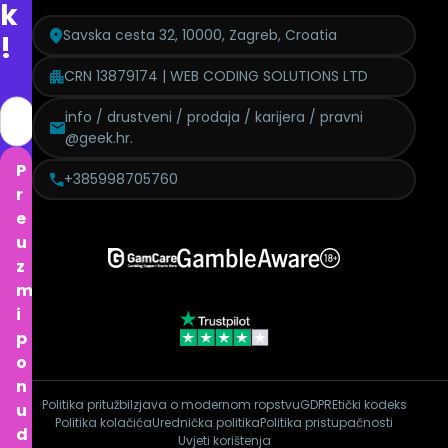
k
Savska cesta 32, 10000, Zagreb, Croatia
!
CRN 13879174 | WEB CODING SOLUTIONS LTD
info / drustveni / prodaja / karijera / pravni
@geek.hr.
P
+385998705760
r
e
u
z
m
i
p
o
n
Politika pritužbi
Izjava o modernom ropstvu
GDPR
Etički kodeks
u
Politika kolačića
Urednička politika
Politika pristupačnosti
d
Uvjeti korištenja