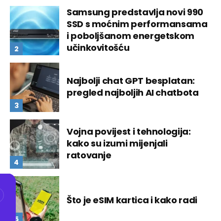
Samsung predstavlja novi 990
SSD s moćnim performansama
i poboljšanom energetskom
učinkovitošću
Najbolji chat GPT besplatan:
pregled najboljih AI chatbota
Vojna povijest i tehnologija:
kako su izumi mijenjali
ratovanje
Što je eSIM kartica i kako radi