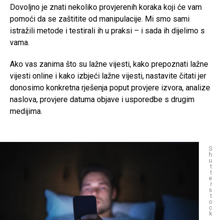
Dovoljno je znati nekoliko provjerenih koraka koji će vam
pomoći da se zaštitite od manipulacije. Mi smo sami
istražili metode i testirali ih u praksi – i sada ih dijelimo s
vama.
Ako vas zanima što su lažne vijesti, kako prepoznati lažne
vijesti online i kako izbjeći lažne vijesti, nastavite čitati jer
donosimo konkretna rješenja poput provjere izvora, analize
naslova, provjere datuma objave i usporedbe s drugim
medijima.
S
h
u
t
t
e
r
s
t
o
c
k