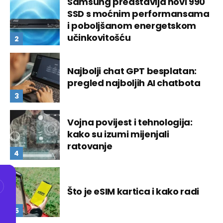
Samsung predstavlja novi 990
SSD s moćnim performansama
i poboljšanom energetskom
učinkovitošću
Najbolji chat GPT besplatan:
pregled najboljih AI chatbota
Vojna povijest i tehnologija:
kako su izumi mijenjali
ratovanje
Što je eSIM kartica i kako radi