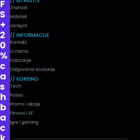
// ISTRAŽITE
F
Znanost
S
Mobiteli
+
Jackpot
2
// INFORMACIJE
Kontakt
0
O nama
%
Odricanje
c
Odgovorno kockanje
a
// KORISNO
s
Tech
h
Posao
Promo i akcije
b
Filmovi i SF
a
Igre i gaming
c
k