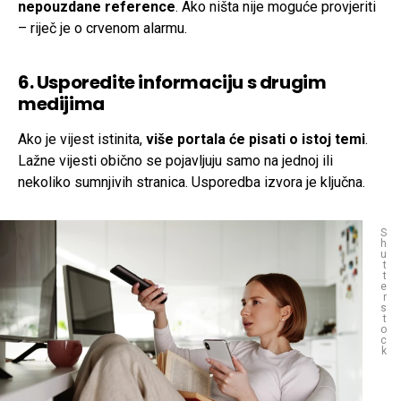
nepouzdane reference
. Ako ništa nije moguće provjeriti
– riječ je o crvenom alarmu.
6. Usporedite informaciju s drugim
medijima
Ako je vijest istinita,
više portala će pisati o istoj temi
.
Lažne vijesti obično se pojavljuju samo na jednoj ili
nekoliko sumnjivih stranica. Usporedba izvora je ključna.
S
h
u
t
t
e
r
s
t
o
c
k