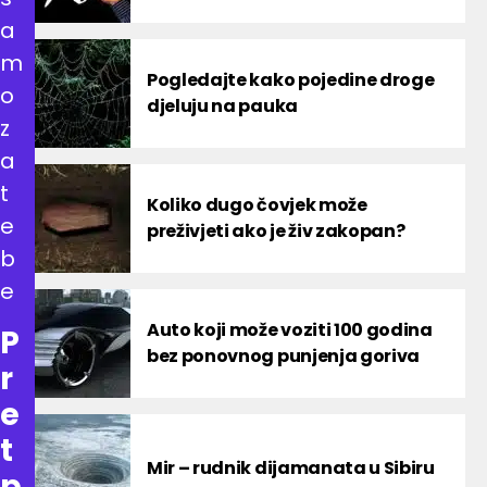
a
m
Pogledajte kako pojedine droge
o
djeluju na pauka
z
a
t
Koliko dugo čovjek može
e
preživjeti ako je živ zakopan?
b
e
Auto koji može voziti 100 godina
P
bez ponovnog punjenja goriva
r
e
t
Mir – rudnik dijamanata u Sibiru
p