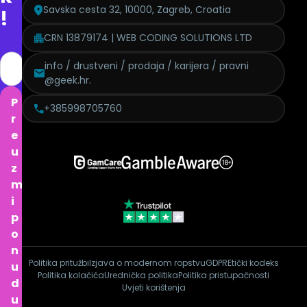
Savska cesta 32, 10000, Zagreb, Croatia
!
CRN 13879174 | WEB CODING SOLUTIONS LTD
info / drustveni / prodaja / karijera / pravni
@geek.hr.
P
+385998705760
r
e
u
z
m
i
p
o
n
Politika pritužbi
Izjava o modernom ropstvu
GDPR
Etički kodeks
u
Politika kolačića
Urednička politika
Politika pristupačnosti
d
Uvjeti korištenja
u