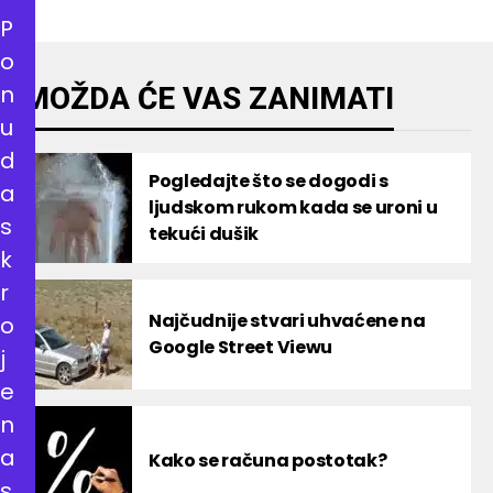
P
o
n
MOŽDA ĆE VAS ZANIMATI
u
d
Pogledajte što se dogodi s
a
ljudskom rukom kada se uroni u
s
tekući dušik
k
r
Najčudnije stvari uhvaćene na
o
Google Street Viewu
j
e
n
a
Kako se računa postotak?
s