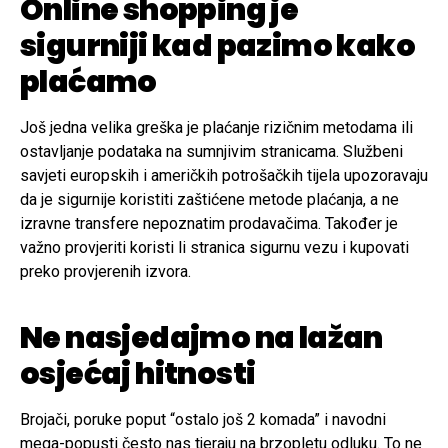
Online shopping je
sigurniji kad pazimo kako
plaćamo
Još jedna velika greška je plaćanje rizičnim metodama ili
ostavljanje podataka na sumnjivim stranicama. Službeni
savjeti europskih i američkih potrošačkih tijela upozoravaju
da je sigurnije koristiti zaštićene metode plaćanja, a ne
izravne transfere nepoznatim prodavačima. Također je
važno provjeriti koristi li stranica sigurnu vezu i kupovati
preko provjerenih izvora.
Ne nasjedajmo na lažan
osjećaj hitnosti
Brojači, poruke poput “ostalo još 2 komada” i navodni
mega-popusti često nas tjeraju na brzopletu odluku. To ne