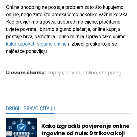
Online shopping ne postaje problem zato što kupujemo
online, nego zato što preskačemo nekoliko važnih koraka.
Kad provjerimo trgovca, usporedimo cijene, pročitamo
uvjete povrata i biramo sigurno plaćanje, online kupnja
postaje brža, pametnija i puno mirnija. Upravo tako učimo
kako kupovati sigurno online
i izbjeći greške koje se
najčešće ponavljaju.
U ovom članku:
kupnja
,
novac
,
online
,
shopping
DRUGI UPRAVO ČITAJU
Kako izgraditi povjerenje online
trgovine od nule: 9 trikova koji