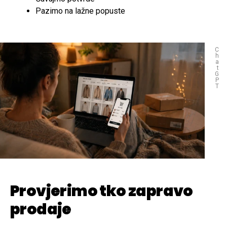
Pazimo na lažne popuste
C
h
a
t
G
P
T
Provjerimo tko zapravo
prodaje