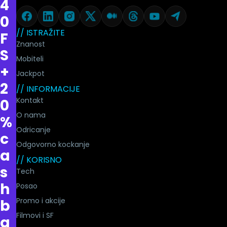
4
0
// ISTRAŽITE
F
Znanost
S
Mobiteli
+
Jackpot
2
// INFORMACIJE
Kontakt
0
O nama
%
Odricanje
c
Odgovorno kockanje
a
// KORISNO
s
Tech
h
Posao
Promo i akcije
b
Filmovi i SF
a