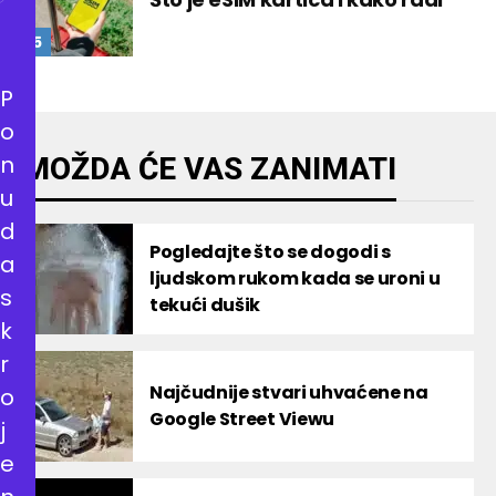
P
o
n
MOŽDA ĆE VAS ZANIMATI
u
d
Pogledajte što se dogodi s
a
ljudskom rukom kada se uroni u
s
tekući dušik
k
r
Najčudnije stvari uhvaćene na
o
Google Street Viewu
j
e