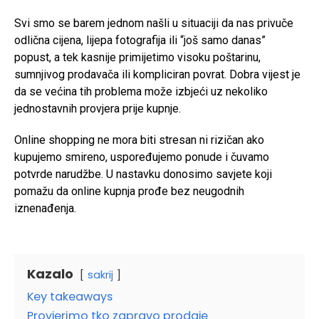
Svi smo se barem jednom našli u situaciji da nas privuče
odlična cijena, lijepa fotografija ili “još samo danas”
popust, a tek kasnije primijetimo visoku poštarinu,
sumnjivog prodavača ili kompliciran povrat. Dobra vijest je
da se većina tih problema može izbjeći uz nekoliko
jednostavnih provjera prije kupnje.
Online shopping ne mora biti stresan ni rizičan ako
kupujemo smireno, uspoređujemo ponude i čuvamo
potvrde narudžbe. U nastavku donosimo savjete koji
pomažu da online kupnja prođe bez neugodnih
iznenađenja.
Kazalo
sakrij
Key takeaways
Provjerimo tko zapravo prodaje