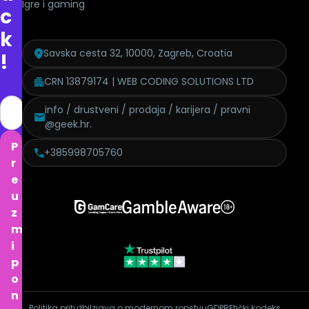
Igre i gaming
c
k
Savska cesta 32, 10000, Zagreb, Croatia
!
CRN 13879174 | WEB CODING SOLUTIONS LTD
info / drustveni / prodaja / karijera / pravni
@geek.hr.
P
+385998705760
r
e
u
z
m
i
p
o
n
Politika pritužbi
Izjava o modernom ropstvu
GDPR
Etički kodeks