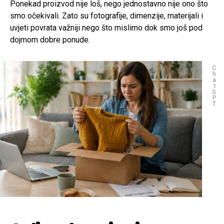
Ponekad proizvod nije loš, nego jednostavno nije ono što
smo očekivali. Zato su fotografije, dimenzije, materijali i
uvjeti povrata važniji nego što mislimo dok smo još pod
dojmom dobre ponude.
C
h
a
t
G
P
T