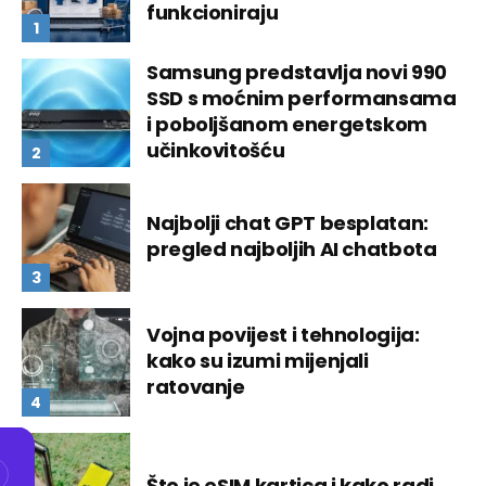
funkcioniraju
Samsung predstavlja novi 990
SSD s moćnim performansama
i poboljšanom energetskom
učinkovitošću
Najbolji chat GPT besplatan:
pregled najboljih AI chatbota
Vojna povijest i tehnologija:
kako su izumi mijenjali
ratovanje
Što je eSIM kartica i kako radi