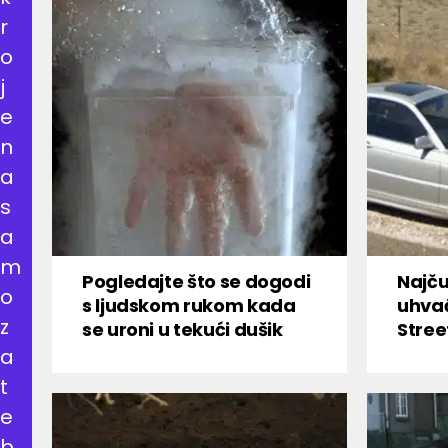
r
o
j
e
n
a
s
a
m
Pogledajte što se dogodi
Najču
o
s ljudskom rukom kada
uhva
z
se uroni u tekući dušik
Stree
a
t
e
b