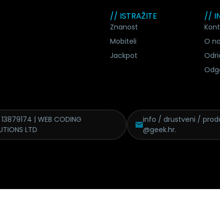
// ISTRAŽITE
// 
Znanost
Kont
Mobiteli
O n
Jackpot
Odri
Odg
 13879174 | WEB CODING
info / drustveni / proda
UTIONS LTD
@geek.hr.
eks
Politika kolačića
Urednička politika
Politika pristupačnosti
Uvjeti korištenja