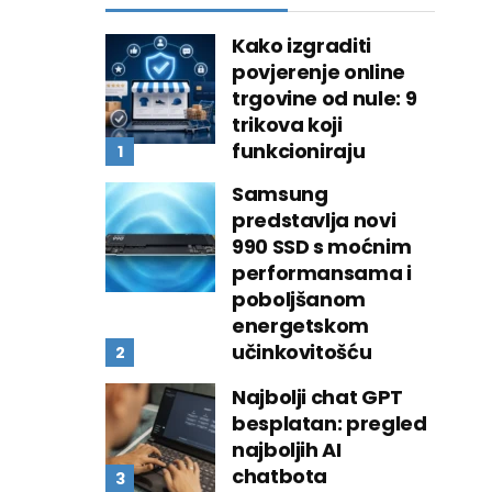
Kako izgraditi
povjerenje online
trgovine od nule: 9
trikova koji
funkcioniraju
Samsung
predstavlja novi
990 SSD s moćnim
performansama i
poboljšanom
energetskom
učinkovitošću
Najbolji chat GPT
besplatan: pregled
najboljih AI
chatbota