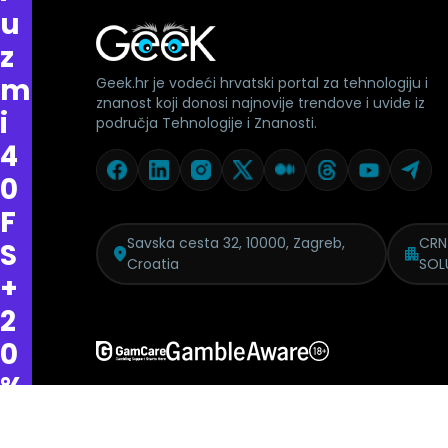
u
z
m
Geek.hr je vodeći hrvatski portal za tehnologiju i
znanost koji donosi najnovije trendove i uvide iz
i
područja Tehnologije i Znanosti.
4
0
F
Savska cesta 32, 10000, Zagreb,
CRN
S
Croatia
SOL
+
2
0
%
c
Politika pritužbi
Izjava o modernom ropstvu
GDPR
Etički kod