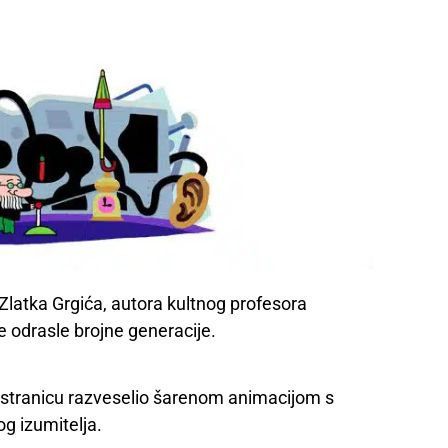
 Zlatka Grgića, autora kultnog profesora
e odrasle brojne generacije.
 stranicu razveselio šarenom animacijom s
g izumitelja.