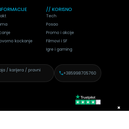
INFORMACIJE
// KORISNO
akt
Tech
ama
Posao
canje
Promo i akcije
ovorno kockanje
Filmovi i SF
Igre i gaming
ja / karijera / pravni
+385998705760
×
Copyright © 2026 Geek.hr