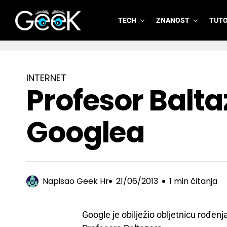
TECH
ZNANOST
TUTO
GeeK.hr
INTERNET
Profesor Balta
Googlea
Napisao
Geek Hr
21/06/2013
1 min čitanja
Google je obilježio obljetnicu rođenj