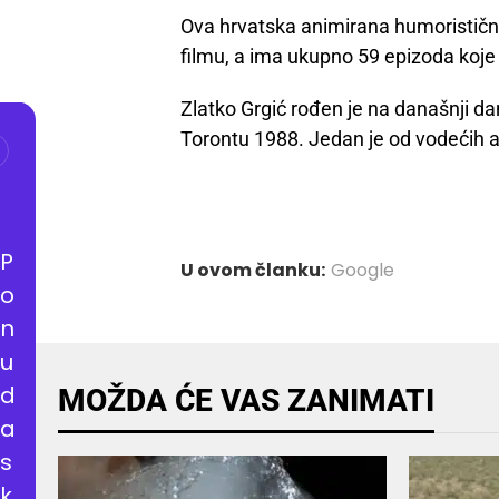
Ova hrvatska animirana humorističn
filmu, a ima ukupno 59 epizoda koje 
Zlatko Grgić rođen je na današnji d
Torontu 1988. Jedan je od vodećih a
P
U ovom članku:
Google
o
n
u
d
MOŽDA ĆE VAS ZANIMATI
a
s
k