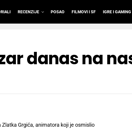
RIALI
RECENZIJE
POSAO
FILMOVI I SF
IGRE I GAMING
zar danas na na
a Zlatka Grgića, animatora koji je osmislio