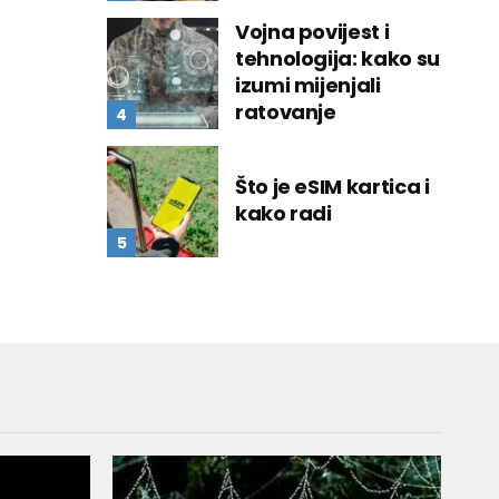
Vojna povijest i
tehnologija: kako su
izumi mijenjali
ratovanje
Što je eSIM kartica i
kako radi