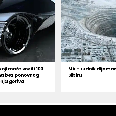
koji može voziti 100
Mir – rudnik dijama
na bez ponovnog
Sibiru
nja goriva