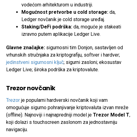
vodećom arhitekturom u industriji.
Mogućnost pretvorbe u cold storage:
da,
Ledger novčanik je cold storage uređaj.
Staking/DeFi podrška:
da, moguće je stakeati
izravno putem aplikacije Ledger Live.
Glavne značajke:
sigurnosni tim Donjon, sastavljen od
vrhunskih stručnjaka za kriptografiju, softver i hardver;
jedinstveni sigurnosni ključ
; sigurni zasloni; ekosustav
Ledger Live; široka podrška za kriptovalute.
Trezor novčanik
Trezor
je popularni hardverski novčanik koji vam
omogućuje sigurno pohranjivanje kriptovaluta izvan mreže
(offline). Najnoviji i najnapredniji model je
Trezor Model T
,
koji dolazi s touchscreen zaslonom za jednostavniju
navigaciju.