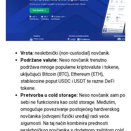
Vrsta:
neskrbnički (non-custodial) novčanik.
Podržane valute:
Nexo novčanik trenutno
podržava mnoge popularne kriptovalute i tokene,
uključujući Bitcoin (BTC), Ethereum (ETH),
stablecoine poput USDC i USDT te razne DeFi
tokene.
Pretvorba u cold storage:
Nexo novčanik sam po
sebi ne funkcionira kao cold storage. Međutim,
omogućuje povezivanje postojećeg hardverskog
novčanika (odvojeni fizički uređaj) radi veće
sigurnosti. Na taj način kombinira prednosti
neskrbničkog novčanika s dodatnom zaštitom cold