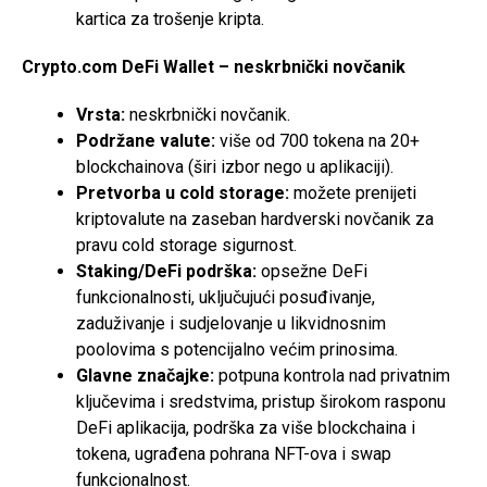
kartica za trošenje kripta.
Crypto.com DeFi Wallet – neskrbnički novčanik
Vrsta:
neskrbnički novčanik.
Podržane valute:
više od 700 tokena na 20+
blockchainova (širi izbor nego u aplikaciji).
Pretvorba u cold storage:
možete prenijeti
kriptovalute na zaseban hardverski novčanik za
pravu cold storage sigurnost.
Staking/DeFi podrška:
opsežne DeFi
funkcionalnosti, uključujući posuđivanje,
zaduživanje i sudjelovanje u likvidnosnim
poolovima s potencijalno većim prinosima.
Glavne značajke:
potpuna kontrola nad privatnim
ključevima i sredstvima, pristup širokom rasponu
DeFi aplikacija, podrška za više blockchaina i
tokena, ugrađena pohrana NFT-ova i swap
funkcionalnost.