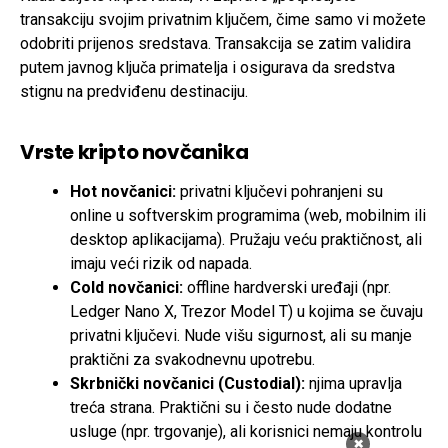
transakciju svojim privatnim ključem, čime samo vi možete
odobriti prijenos sredstava. Transakcija se zatim validira
putem javnog ključa primatelja i osigurava da sredstva
stignu na predviđenu destinaciju.
Vrste kripto novčanika
Hot novčanici:
privatni ključevi pohranjeni su
online u softverskim programima (web, mobilnim ili
desktop aplikacijama). Pružaju veću praktičnost, ali
imaju veći rizik od napada.
Cold novčanici:
offline hardverski uređaji (npr.
Ledger Nano X, Trezor Model T) u kojima se čuvaju
privatni ključevi. Nude višu sigurnost, ali su manje
praktični za svakodnevnu upotrebu.
Skrbnički novčanici (Custodial):
njima upravlja
treća strana. Praktični su i često nude dodatne
usluge (npr. trgovanje), ali korisnici nemaju kontrolu
×