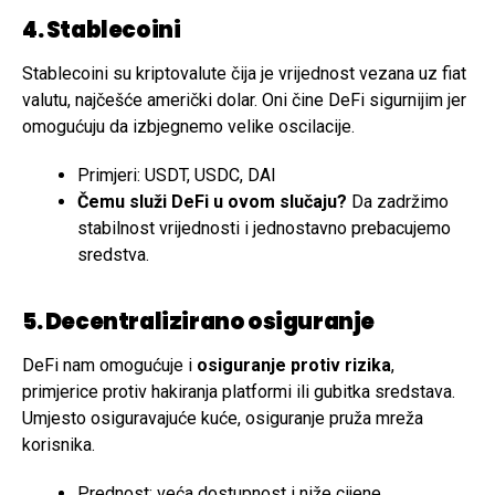
4. Stablecoini
Stablecoini su kriptovalute čija je vrijednost vezana uz fiat
valutu, najčešće američki dolar. Oni čine DeFi sigurnijim jer
omogućuju da izbjegnemo velike oscilacije.
Primjeri: USDT, USDC, DAI
Čemu služi DeFi u ovom slučaju?
Da zadržimo
stabilnost vrijednosti i jednostavno prebacujemo
sredstva.
5. Decentralizirano osiguranje
DeFi nam omogućuje i
osiguranje protiv rizika
,
primjerice protiv hakiranja platformi ili gubitka sredstava.
Umjesto osiguravajuće kuće, osiguranje pruža mreža
korisnika.
Prednost: veća dostupnost i niže cijene.