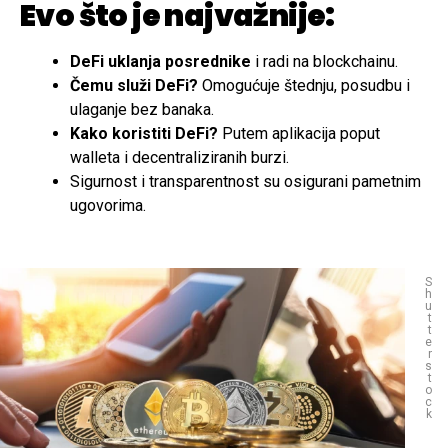
Evo što je najvažnije:
DeFi uklanja posrednike
i radi na blockchainu.
Čemu služi DeFi?
Omogućuje štednju, posudbu i
ulaganje bez banaka.
Kako koristiti DeFi?
Putem aplikacija poput
walleta i decentraliziranih burzi.
Sigurnost i transparentnost su osigurani pametnim
ugovorima.
S
h
u
t
t
e
r
s
t
o
c
k