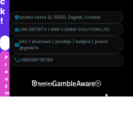
c
k
Savska cesta 32, 10000, Zagreb, Croatia
!
CRN 13879174 | WEB CODING SOLUTIONS LTD
info / drustveni / prodaja / karijera / pravni
@geek.hr.
P
+385998705760
r
e
u
z
m
×
i
p
o
n
Politika pritužbi
Izjava o modernom ropstvu
GDPR
Etički kodeks
u
Politika kolačića
Urednička politika
Politika pristupačnosti