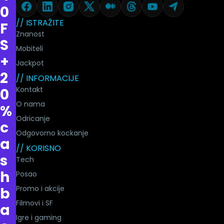
0
// ISTRAŽITE
F
Znanost
S
Mobiteli
+
Jackpot
2
// INFORMACIJE
Kontakt
0
O nama
%
Odricanje
c
Odgovorno kockanje
a
// KORISNO
s
Tech
h
Posao
Promo i akcije
b
Filmovi i SF
a
Igre i gaming