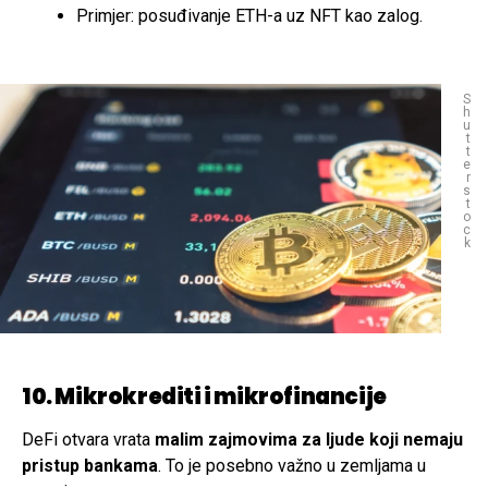
Primjer: posuđivanje ETH-a uz NFT kao zalog.
S
h
u
t
t
e
r
s
t
o
c
k
10. Mikrokrediti i mikrofinancije
DeFi otvara vrata
malim zajmovima za ljude koji nemaju
pristup bankama
. To je posebno važno u zemljama u