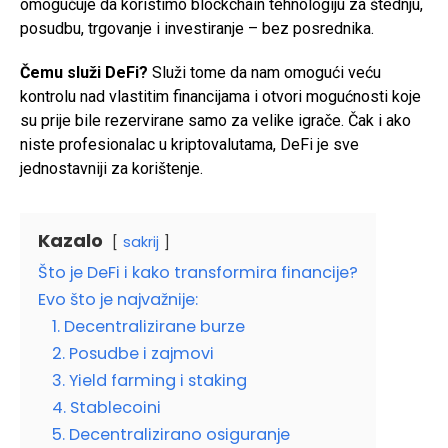
omogućuje da koristimo blockchain tehnologiju za štednju,
posudbu, trgovanje i investiranje – bez posrednika.
Čemu služi DeFi?
Služi tome da nam omogući veću
kontrolu nad vlastitim financijama i otvori mogućnosti koje
su prije bile rezervirane samo za velike igrače. Čak i ako
niste profesionalac u kriptovalutama, DeFi je sve
jednostavniji za korištenje.
Kazalo
sakrij
Što je DeFi i kako transformira financije?
Evo što je najvažnije:
1. Decentralizirane burze
2. Posudbe i zajmovi
3. Yield farming i staking
4. Stablecoini
5. Decentralizirano osiguranje