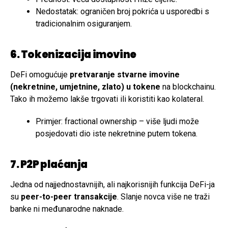
Nedostatak: ograničen broj pokrića u usporedbi s
tradicionalnim osiguranjem.
6. Tokenizacija imovine
DeFi omogućuje
pretvaranje stvarne imovine
(nekretnine, umjetnine, zlato) u tokene
na blockchainu.
Tako ih možemo lakše trgovati ili koristiti kao kolateral.
Primjer: fractional ownership – više ljudi može
posjedovati dio iste nekretnine putem tokena.
7. P2P plaćanja
Jedna od najjednostavnijih, ali najkorisnijih funkcija DeFi-ja
su
peer-to-peer transakcije
. Slanje novca više ne traži
banke ni međunarodne naknade.