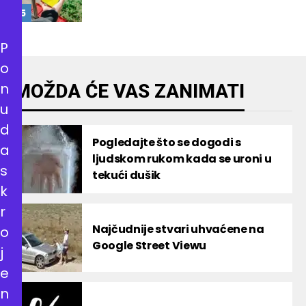
P
o
n
MOŽDA ĆE VAS ZANIMATI
u
d
Pogledajte što se dogodi s
a
ljudskom rukom kada se uroni u
s
tekući dušik
k
r
Najčudnije stvari uhvaćene na
o
Google Street Viewu
j
e
n