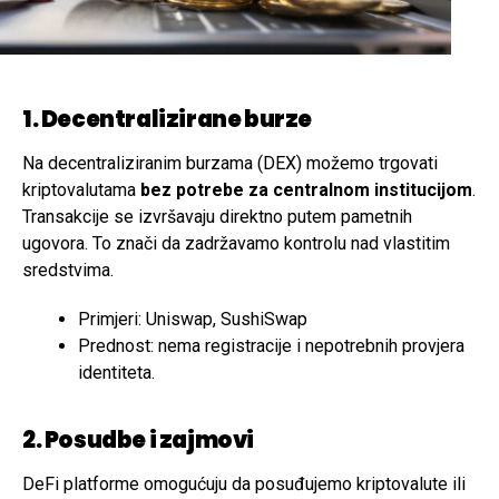
1. Decentralizirane burze
Na decentraliziranim burzama (DEX) možemo trgovati
kriptovalutama
bez potrebe za centralnom institucijom
.
Transakcije se izvršavaju direktno putem pametnih
ugovora. To znači da zadržavamo kontrolu nad vlastitim
sredstvima.
Primjeri: Uniswap, SushiSwap
Prednost: nema registracije i nepotrebnih provjera
identiteta.
2. Posudbe i zajmovi
DeFi platforme omogućuju da posuđujemo kriptovalute ili