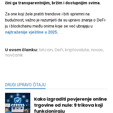
čini ga transparentnijim, bržim i dostupnijim svima.
Za one koji žele pratiti trendove i biti spremni na
budućnost, važno je razumjeti da su upravo znanja o DeFi-
ju i blockchainu među onima koje se već ubrajaju u
najtraženije vještine u 2025
.
U ovom članku:
bitcoin
,
DeFi
,
kriptovalute
,
novac
,
novčanik
DRUGI UPRAVO ČITAJU
Kako izgraditi povjerenje online
trgovine od nule: 9 trikova koji
funkcioniraju