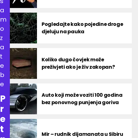
s
a
m
Pogledajte kako pojedine droge
o
djeluju na pauka
z
a
t
Koliko dugo čovjek može
e
preživjeti ako je živ zakopan?
b
e
Auto koji može voziti 100 godina
P
bez ponovnog punjenja goriva
r
e
t
Mir – rudnik dijamanata u Sibiru