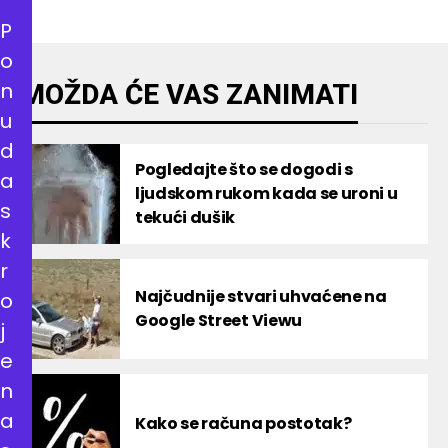
P
o
n
MOŽDA ĆE VAS ZANIMATI
u
d
Pogledajte što se dogodi s
a
ljudskom rukom kada se uroni u
s
tekući dušik
k
r
Najčudnije stvari uhvaćene na
o
Google Street Viewu
j
e
n
a
Kako se računa postotak?