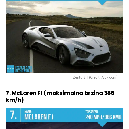
Zento STI (Credit: Alux.com)
7. McLaren F1 (maksimalna brzina 386
km/h)