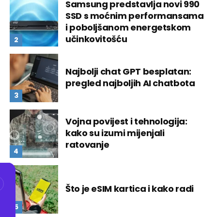
Samsung predstavlja novi 990
SSD s moćnim performansama
i poboljšanom energetskom
učinkovitošću
Najbolji chat GPT besplatan:
pregled najboljih AI chatbota
Vojna povijest i tehnologija:
kako su izumi mijenjali
ratovanje
Što je eSIM kartica i kako radi