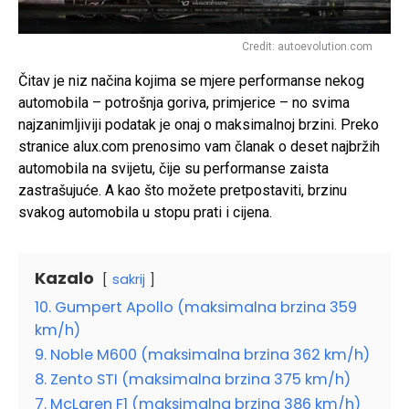
Credit: autoevolution.com
Čitav je niz načina kojima se mjere performanse nekog
automobila – potrošnja goriva, primjerice – no svima
najzanimljiviji podatak je onaj o maksimalnoj brzini. Preko
stranice alux.com prenosimo vam članak o deset najbržih
automobila na svijetu, čije su performanse zaista
zastrašujuće. A kao što možete pretpostaviti, brzinu
svakog automobila u stopu prati i cijena.
Kazalo
sakrij
10. Gumpert Apollo (maksimalna brzina 359
km/h)
9. Noble M600 (maksimalna brzina 362 km/h)
8. Zento STI (maksimalna brzina 375 km/h)
7. McLaren F1 (maksimalna brzina 386 km/h)