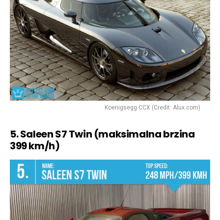
Koenigsegg CCX (Credit: Alux.com)
5. Saleen S7 Twin (maksimalna brzina
399 km/h)