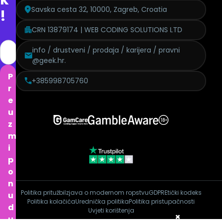
Savska cesta 32, 10000, Zagreb, Croatia
!
CRN 13879174 | WEB CODING SOLUTIONS LTD
info / drustveni / prodaja / karijera / pravni
@geek.hr.
P
+385998705760
r
e
u
z
m
i
p
o
n
Politika pritužbi
Izjava o modernom ropstvu
GDPR
Etički kodeks
u
Politika kolačića
Urednička politika
Politika pristupačnosti
d
Uvjeti korištenja
×
u