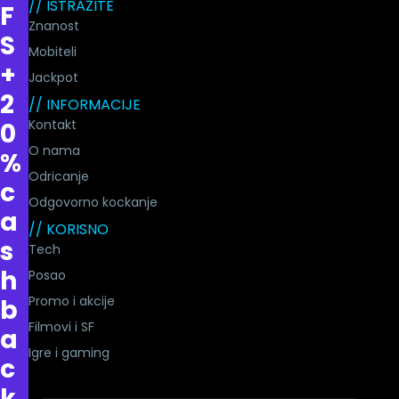
// ISTRAŽITE
F
Znanost
S
Mobiteli
+
Jackpot
2
// INFORMACIJE
Kontakt
0
O nama
%
Odricanje
c
Odgovorno kockanje
a
// KORISNO
s
Tech
h
Posao
Promo i akcije
b
Filmovi i SF
a
Igre i gaming
c
k