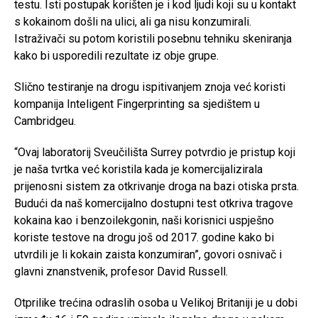
testu. Isti postupak korišten je i kod ljudi koji su u kontakt
s kokainom došli na ulici, ali ga nisu konzumirali.
Istraživači su potom koristili posebnu tehniku skeniranja
kako bi usporedili rezultate iz obje grupe.
Slično testiranje na drogu ispitivanjem znoja već koristi
kompanija Inteligent Fingerprinting sa sjedištem u
Cambridgeu.
“Ovaj laboratorij Sveučilišta Surrey potvrdio je pristup koji
je naša tvrtka već koristila kada je komercijalizirala
prijenosni sistem za otkrivanje droga na bazi otiska prsta.
Budući da naš komercijalno dostupni test otkriva tragove
kokaina kao i benzoilekgonin, naši korisnici uspješno
koriste testove na drogu još od 2017. godine kako bi
utvrdili je li kokain zaista konzumiran”, govori osnivač i
glavni znanstvenik, profesor David Russell.
Otprilike trećina odraslih osoba u Velikoj Britaniji je u dobi