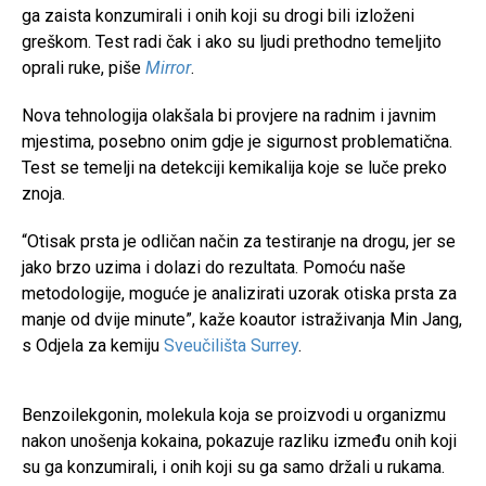
ga zaista konzumirali i onih koji su drogi bili izloženi
greškom. Test radi čak i ako su ljudi prethodno temeljito
oprali ruke, piše
Mirror
.
Nova tehnologija olakšala bi provjere na radnim i javnim
mjestima, posebno onim gdje je sigurnost problematična.
Test se temelji na detekciji kemikalija koje se luče preko
znoja.
“Otisak prsta je odličan način za testiranje na drogu, jer se
jako brzo uzima i dolazi do rezultata. Pomoću naše
metodologije, moguće je analizirati uzorak otiska prsta za
manje od dvije minute”, kaže koautor istraživanja Min Jang,
s Odjela za kemiju
Sveučilišta Surrey
.
Benzoilekgonin, molekula koja se proizvodi u organizmu
nakon unošenja kokaina, pokazuje razliku između onih koji
su ga konzumirali, i onih koji su ga samo držali u rukama.