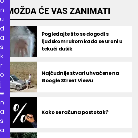
o
n
MOŽDA ĆE VAS ZANIMATI
u
d
Pogledajte što se dogodi s
a
ljudskom rukom kada se uroni u
s
tekući dušik
k
r
Najčudnije stvari uhvaćene na
o
Google Street Viewu
j
e
n
a
Kako se računa postotak?
s
a