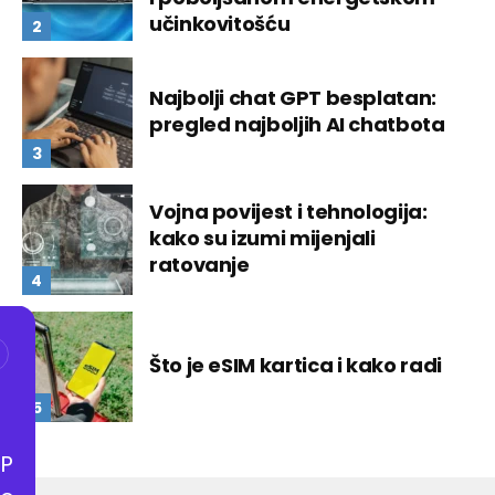
učinkovitošću
Najbolji chat GPT besplatan:
pregled najboljih AI chatbota
Vojna povijest i tehnologija:
kako su izumi mijenjali
ratovanje
Što je eSIM kartica i kako radi
P