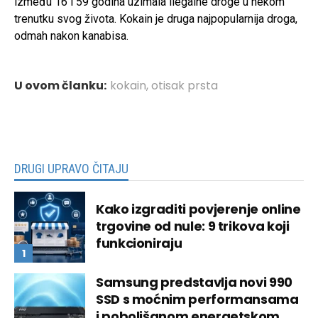
između 16 i 59 godina uzimala ilegalne droge u nekom
trenutku svog života. Kokain je druga najpopularnija droga,
odmah nakon kanabisa.
U ovom članku:
kokain
,
otisak prsta
DRUGI UPRAVO ČITAJU
Kako izgraditi povjerenje online
trgovine od nule: 9 trikova koji
funkcioniraju
Samsung predstavlja novi 990
SSD s moćnim performansama
i poboljšanom energetskom