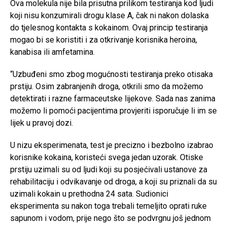
Ova molekula nije bila prisutna prilikom testiranja kod ljudi
koji nisu konzumirali drogu klase A, čak ni nakon dolaska
do tjelesnog kontakta s kokainom. Ovaj princip testiranja
mogao bi se koristiti i za otkrivanje korisnika heroina,
kanabisa ili amfetamina.
“Uzbuđeni smo zbog mogućnosti testiranja preko otisaka
prstiju. Osim zabranjenih droga, otkrili smo da možemo
detektirati i razne farmaceutske lijekove. Sada nas zanima
možemo li pomoći pacijentima provjeriti isporučuje li im se
lijek u pravoj dozi.
U nizu eksperimenata, test je precizno i bezbolno izabrao
korisnike kokaina, koristeći svega jedan uzorak. Otiske
prstiju uzimali su od ljudi koji su posjećivali ustanove za
rehabilitaciju i odvikavanje od droga, a koji su priznali da su
uzimali kokain u prethodna 24 sata. Sudionici
eksperimenta su nakon toga trebali temeljito oprati ruke
sapunom i vodom, prije nego što se podvrgnu još jednom