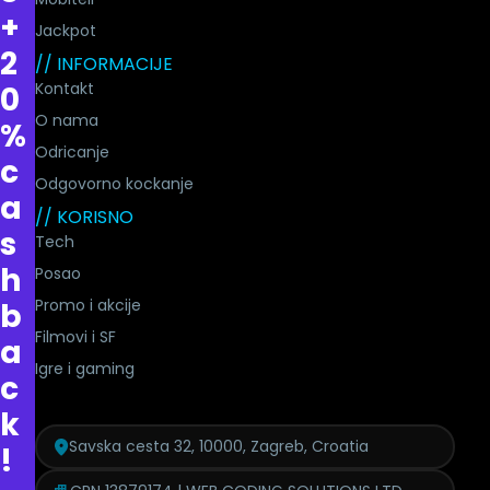
+
Jackpot
2
// INFORMACIJE
Kontakt
0
O nama
%
Odricanje
c
Odgovorno kockanje
a
// KORISNO
s
Tech
h
Posao
Promo i akcije
b
Filmovi i SF
a
Igre i gaming
c
k
Savska cesta 32, 10000, Zagreb, Croatia
!