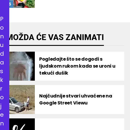
P
o
n
MOŽDA ĆE VAS ZANIMATI
u
d
Pogledajte što se dogodi s
a
ljudskom rukom kada se uroni u
s
tekući dušik
k
r
Najčudnije stvari uhvaćene na
o
Google Street Viewu
j
e
n