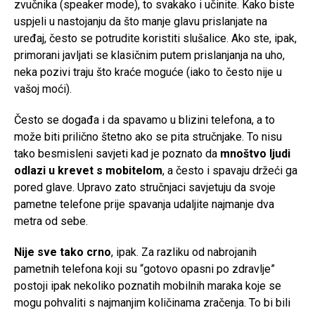
zvučnika (speaker mode), to svakako i učinite. Kako biste
uspjeli u nastojanju da što manje glavu prislanjate na
uređaj, često se potrudite koristiti slušalice. Ako ste, ipak,
primorani javljati se klasičnim putem prislanjanja na uho,
neka pozivi traju što kraće moguće (iako to često nije u
vašoj moći).
Često se događa i da spavamo u blizini telefona, a to
može biti prilično štetno ako se pita stručnjake. To nisu
tako besmisleni savjeti kad je poznato da
mnoštvo ljudi
odlazi u krevet s mobitelom
, a često i spavaju držeći ga
pored glave. Upravo zato stručnjaci savjetuju da svoje
pametne telefone prije spavanja udaljite najmanje dva
metra od sebe.
Nije sve tako crno
, ipak. Za razliku od nabrojanih
pametnih telefona koji su “gotovo opasni po zdravlje”
postoji ipak nekoliko poznatih mobilnih maraka koje se
mogu pohvaliti s najmanjim količinama zračenja. To bi bili