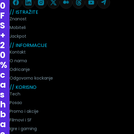
0
// ISTRAŽITE
F
Znanost
S
Mobiteli
+
Jackpot
2
// INFORMACIJE
Kontakt
0
O nama
%
Odricanje
c
Odgovorno kockanje
a
// KORISNO
s
Tech
h
Posao
Promo i akcije
b
Filmovi i SF
a
Igre i gaming