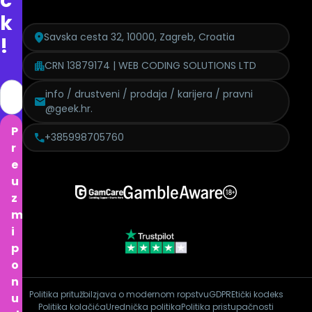
c
k
Savska cesta 32, 10000, Zagreb, Croatia
!
CRN 13879174 | WEB CODING SOLUTIONS LTD
info / drustveni / prodaja / karijera / pravni
@geek.hr.
P
+385998705760
r
e
u
z
m
i
p
o
n
Politika pritužbi
Izjava o modernom ropstvu
GDPR
Etički kodeks
u
Politika kolačića
Urednička politika
Politika pristupačnosti