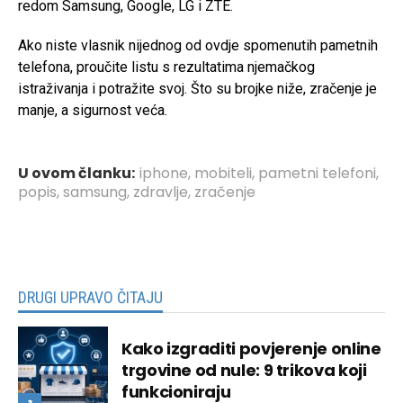
redom Samsung, Google, LG i ZTE.
Ako niste vlasnik nijednog od ovdje spomenutih pametnih
telefona, proučite listu s rezultatima njemačkog
istraživanja i potražite svoj. Što su brojke niže, zračenje je
manje, a sigurnost veća.
U ovom članku:
iphone
,
mobiteli
,
pametni telefoni
,
popis
,
samsung
,
zdravlje
,
zračenje
DRUGI UPRAVO ČITAJU
Kako izgraditi povjerenje online
trgovine od nule: 9 trikova koji
funkcioniraju