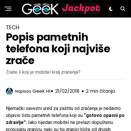
GeeK.hr
TECH
Popis pametnih
telefona koji najviše
zrače
Znate li koji je mobitel kralj zračenja?
Geek Hr
21/02/2018
2 min čitanja
Napisao
Njemački savezni ured za zaštitu od zračenja je nedavno
objavio listu pametnih telefona koji su
“gotovo opasni po
zdravlje”.
Iako nijedan mobitel ne prelazi dopuštenu
propisanu granicu, neki su toj granici bliže od drugih.