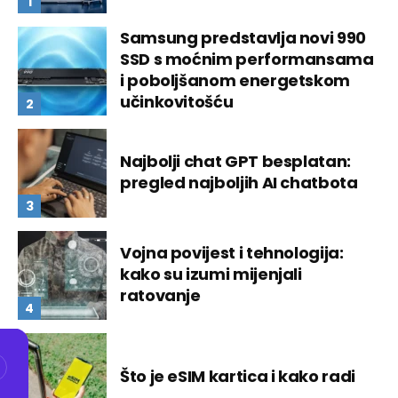
Samsung predstavlja novi 990
SSD s moćnim performansama
i poboljšanom energetskom
učinkovitošću
Najbolji chat GPT besplatan:
pregled najboljih AI chatbota
Vojna povijest i tehnologija:
kako su izumi mijenjali
ratovanje
Što je eSIM kartica i kako radi