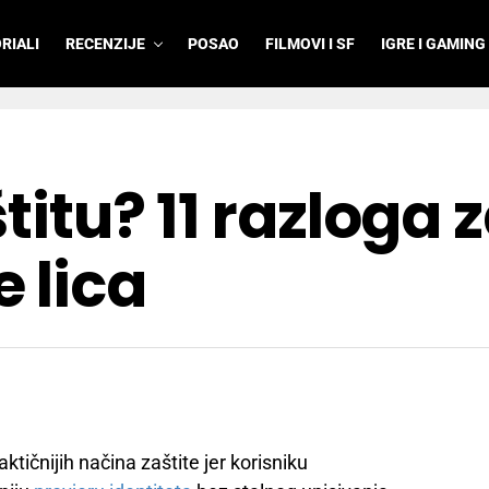
RIALI
RECENZIJE
POSAO
FILMOVI I SF
IGRE I GAMING
štitu? 11 razloga 
 lica
ktičnijih načina zaštite jer korisniku