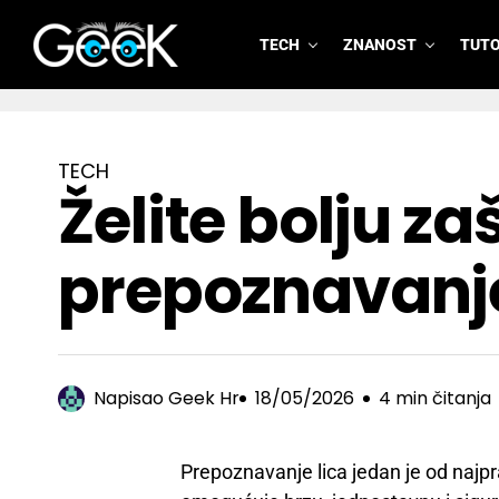
TECH
ZNANOST
TUTO
GeeK.hr
TECH
Želite bolju za
prepoznavanje
Napisao
Geek Hr
18/05/2026
4 min čitanja
Prepoznavanje lica jedan je od najpra