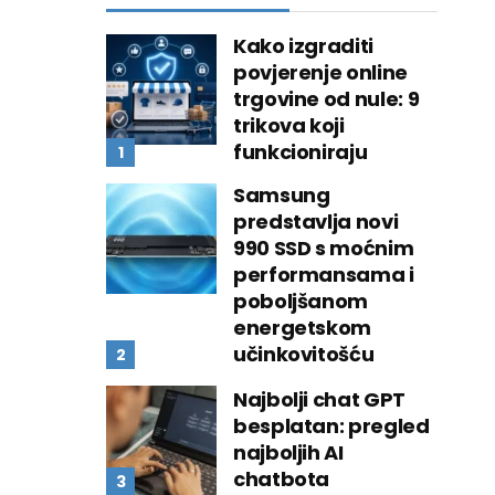
Kako izgraditi
povjerenje online
trgovine od nule: 9
trikova koji
funkcioniraju
Samsung
predstavlja novi
990 SSD s moćnim
performansama i
poboljšanom
energetskom
učinkovitošću
Najbolji chat GPT
besplatan: pregled
najboljih AI
chatbota