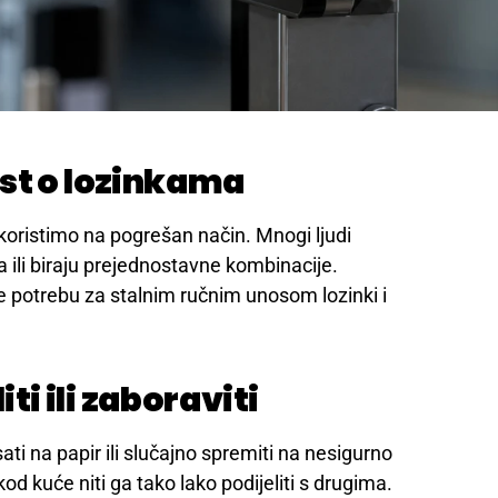
st o lozinkama
h koristimo na pogrešan način. Mnogi ljudi
a ili biraju prejednostavne kombinacije.
e potrebu za stalnim ručnim unosom lozinki i
iti ili zaboraviti
i na papir ili slučajno spremiti na nesigurno
d kuće niti ga tako lako podijeliti s drugima.