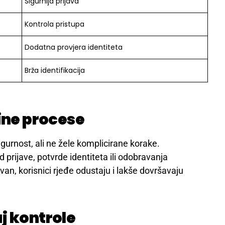
Sigurnija prijava
Kontrola pristupa
Dodatna provjera identiteta
Brža identifikacija
line procese
sigurnost, ali ne žele komplicirane korake.
prijave, potvrde identiteta ili odobravanja
van, korisnici rjeđe odustaju i lakše dovršavaju
j kontrole