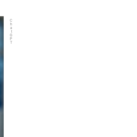
C
h
a
t
G
P
T