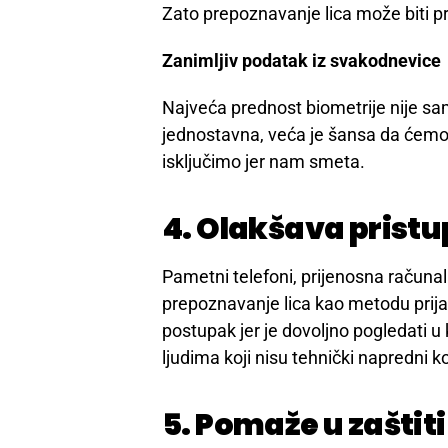
Zato prepoznavanje lica može biti p
Zanimljiv podatak iz svakodnevice
Najveća prednost biometrije nije sam
jednostavna, veća je šansa da ćemo j
isključimo jer nam smeta.
4. Olakšava prist
Pametni telefoni, prijenosna računal
prepoznavanje lica kao metodu prija
postupak jer je dovoljno pogledati u 
ljudima koji nisu tehnički napredni ko
5. Pomaže u zaštiti