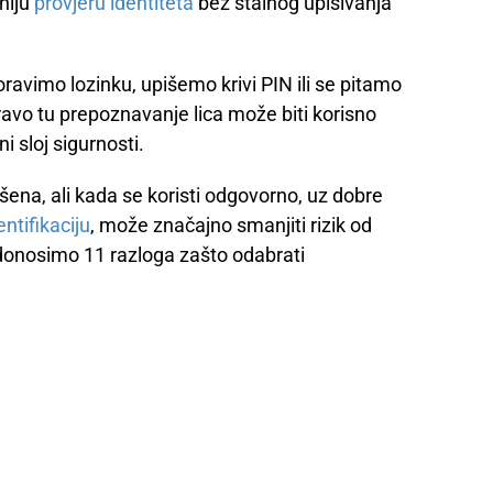
niju
provjeru identiteta
bez stalnog upisivanja
oravimo lozinku, upišemo krivi PIN ili se pitamo
pravo tu prepoznavanje lica može biti korisno
i sloj sigurnosti.
šena, ali kada se koristi odgovorno, uz dobre
ntifikaciju
, može značajno smanjiti rizik od
donosimo 11 razloga zašto odabrati