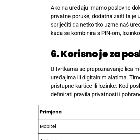
Ako na uređaju imamo poslovne dokum
privatne poruke, dodatna zaštita je
spriječiti da netko tko uzme naš ure
kada se kombinira s PIN-om, lozinko
6. Korisno je za p
U tvrtkama se prepoznavanje lica mož
uređajima ili digitalnim alatima. Ti
pristupne kartice ili lozinke. Kod p
definirati pravila privatnosti i pohr
Primjena
Mobitel