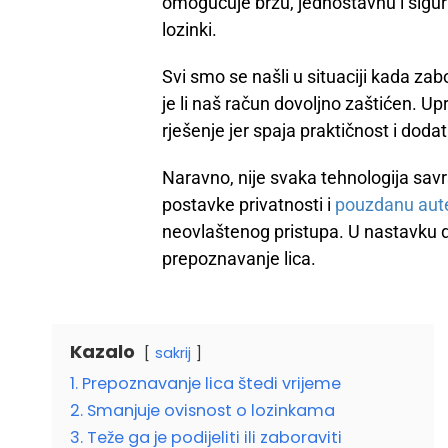
omogućuje brzu, jednostavnu i sigur
lozinki.
Svi smo se našli u situaciji kada zab
je li naš račun dovoljno zaštićen. U
rješenje jer spaja praktičnost i dodatn
Naravno, nije svaka tehnologija savr
postavke privatnosti i
pouzdanu aute
neovlaštenog pristupa. U nastavku 
prepoznavanje lica.
Kazalo
sakrij
1. Prepoznavanje lica štedi vrijeme
2. Smanjuje ovisnost o lozinkama
3. Teže ga je podijeliti ili zaboraviti