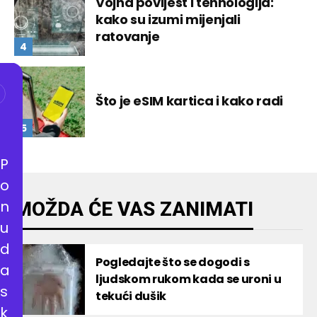
Vojna povijest i tehnologija:
kako su izumi mijenjali
ratovanje
Što je eSIM kartica i kako radi
P
o
n
MOŽDA ĆE VAS ZANIMATI
u
d
Pogledajte što se dogodi s
a
ljudskom rukom kada se uroni u
s
tekući dušik
k