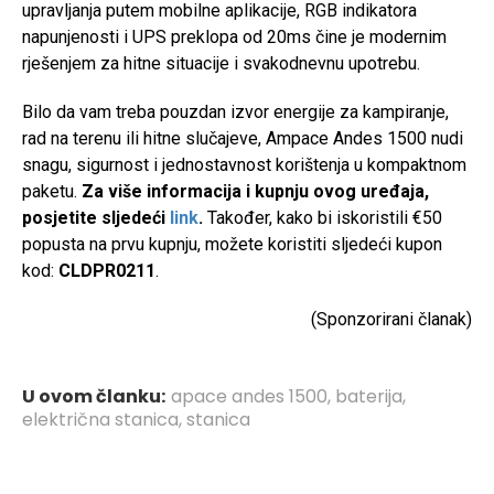
upravljanja putem mobilne aplikacije, RGB indikatora
napunjenosti i UPS preklopa od 20ms čine je modernim
rješenjem za hitne situacije i svakodnevnu upotrebu.
Bilo da vam treba pouzdan izvor energije za kampiranje,
rad na terenu ili hitne slučajeve, Ampace Andes 1500 nudi
snagu, sigurnost i jednostavnost korištenja u kompaktnom
paketu.
Za više informacija i kupnju ovog uređaja,
posjetite sljedeći
link
.
Također, kako bi iskoristili €50
popusta na prvu kupnju, možete koristiti sljedeći kupon
kod:
CLDPR0211
.
(Sponzorirani članak)
U ovom članku:
apace andes 1500
,
baterija
,
električna stanica
,
stanica