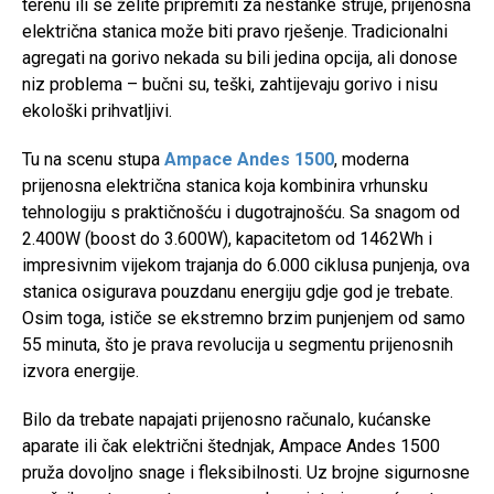
terenu ili se želite pripremiti za nestanke struje, prijenosna
električna stanica može biti pravo rješenje. Tradicionalni
agregati na gorivo nekada su bili jedina opcija, ali donose
niz problema – bučni su, teški, zahtijevaju gorivo i nisu
ekološki prihvatljivi.
Tu na scenu stupa
Ampace Andes 1500
, moderna
prijenosna električna stanica koja kombinira vrhunsku
tehnologiju s praktičnošću i dugotrajnošću. Sa snagom od
2.400W (boost do 3.600W), kapacitetom od 1462Wh i
impresivnim vijekom trajanja do 6.000 ciklusa punjenja, ova
stanica osigurava pouzdanu energiju gdje god je trebate.
Osim toga, ističe se ekstremno brzim punjenjem od samo
55 minuta, što je prava revolucija u segmentu prijenosnih
izvora energije.
Bilo da trebate napajati prijenosno računalo, kućanske
aparate ili čak električni štednjak, Ampace Andes 1500
pruža dovoljno snage i fleksibilnosti. Uz brojne sigurnosne