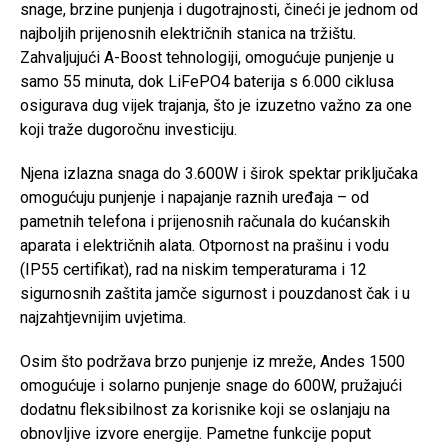
snage, brzine punjenja i dugotrajnosti, čineći je jednom od
najboljih prijenosnih električnih stanica na tržištu.
Zahvaljujući A-Boost tehnologiji, omogućuje punjenje u
samo 55 minuta, dok LiFePO4 baterija s 6.000 ciklusa
osigurava dug vijek trajanja, što je izuzetno važno za one
koji traže dugoročnu investiciju.
Njena izlazna snaga do 3.600W i širok spektar priključaka
omogućuju punjenje i napajanje raznih uređaja – od
pametnih telefona i prijenosnih računala do kućanskih
aparata i električnih alata. Otpornost na prašinu i vodu
(IP55 certifikat), rad na niskim temperaturama i 12
sigurnosnih zaštita jamče sigurnost i pouzdanost čak i u
najzahtjevnijim uvjetima.
Osim što podržava brzo punjenje iz mreže, Andes 1500
omogućuje i solarno punjenje snage do 600W, pružajući
dodatnu fleksibilnost za korisnike koji se oslanjaju na
obnovljive izvore energije. Pametne funkcije poput