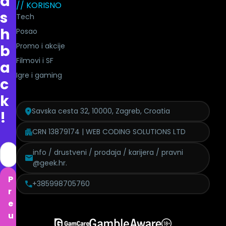
a
// KORISNO
s
Tech
h
Posao
Promo i akcije
b
Filmovi i SF
a
Igre i gaming
c
k
Savska cesta 32, 10000, Zagreb, Croatia
!
CRN 13879174 | WEB CODING SOLUTIONS LTD
info / drustveni / prodaja / karijera / pravni
@geek.hr.
P
+385998705760
r
e
u