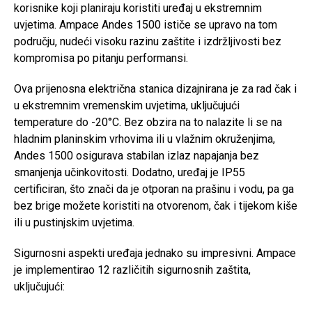
korisnike koji planiraju koristiti uređaj u ekstremnim
uvjetima. Ampace Andes 1500 ističe se upravo na tom
području, nudeći visoku razinu zaštite i izdržljivosti bez
kompromisa po pitanju performansi.
Ova prijenosna električna stanica dizajnirana je za rad čak i
u ekstremnim vremenskim uvjetima, uključujući
temperature do -20°C. Bez obzira na to nalazite li se na
hladnim planinskim vrhovima ili u vlažnim okruženjima,
Andes 1500 osigurava stabilan izlaz napajanja bez
smanjenja učinkovitosti. Dodatno, uređaj je IP55
certificiran, što znači da je otporan na prašinu i vodu, pa ga
bez brige možete koristiti na otvorenom, čak i tijekom kiše
ili u pustinjskim uvjetima.
Sigurnosni aspekti uređaja jednako su impresivni. Ampace
je implementirao 12 različitih sigurnosnih zaštita,
uključujući: