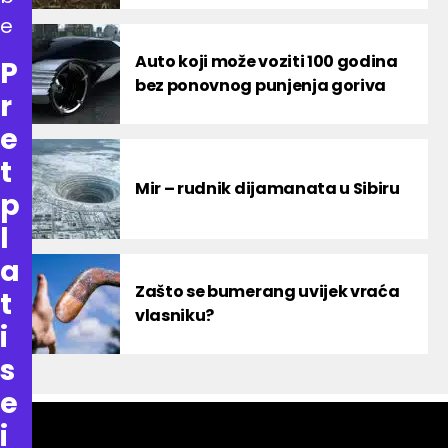
e
Auto koji može voziti 100 godina
P
bez ponovnog punjenja goriva
r
e
t
Mir – rudnik dijamanata u Sibiru
p
l
a
Zašto se bumerang uvijek vraća
t
vlasniku?
i
s
e
i