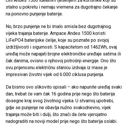
čini Andes 1500 idealnim rješenjem za korisnike koji su
stalno u pokretu i nemaju vremena za dugotrajno čekanje
na ponovno punjenje baterije.
No, brzo punjenje ne bi imalo smisla bez dugotrajnog
vijeka trajanja baterije. Ampace Andes 1500 koristi
LiFePO4 baterijske ćelije, koje su poznate po svojoj
izdržljivosti i sigurnosti. S kapacitetom od 1462Wh, ovaj
uređaj može napajati brojne elektroničke uređaje satima ili
čak danima, ovisno o njihovoj potrošnji energije. Ono što
ovu prijenosnu električnu stanicu izdvaja iz mase je
impresivan životni vijek od 6.000 ciklusa punjenja.
Da bismo ovo slikovito opisali – ako napunite uređaj svaki
dan, trebat će vam čak 16 godina prije nego što baterija
dosegne kraj svog životnog vijeka. U stvarnoj upotrebi,
gdje se punjenje ne obavlja nužno svakodnevno, vijek
trajanja može biti i dulji, što znači da ćete vjerojatno
nadograditi na noviji model prije nego što baterija oslabi.