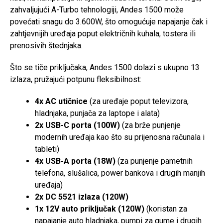
zahvaljujući A-Turbo tehnologiji, Andes 1500 može
povećati snagu do 3.600W, što omogućuje napajanje čak i
zahtjevnijih uređaja poput električnih kuhala, tostera ili
prenosivih štednjaka.
Što se tiče priključaka, Andes 1500 dolazi s ukupno 13
izlaza, pružajući potpunu fleksibilnost:
4x AC utičnice
(za uređaje poput televizora,
hladnjaka, punjača za laptope i alata)
2x USB-C porta (100W)
(za brže punjenje
modernih uređaja kao što su prijenosna računala i
tableti)
4x USB-A porta (18W)
(za punjenje pametnih
telefona, slušalica, power bankova i drugih manjih
uređaja)
2x DC 5521 izlaza (120W)
1x 12V auto priključak (120W)
(koristan za
napajanje auto hladnjaka, pumpi za gume i drugih