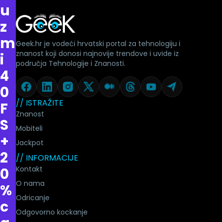
u
z
m
Geek.hr je vodeći hrvatski portal za tehnologiju i
znanost koji donosi najnovije trendove i uvide iz
i
područja Tehnologije i Znanosti.
4
0
// ISTRAŽITE
F
Znanost
S
Mobiteli
+
Jackpot
2
// INFORMACIJE
Kontakt
0
O nama
%
Odricanje
c
Odgovorno kockanje