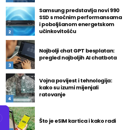
Samsung predstavlja novi 990
SSD s moćnim performansama
i poboljšanom energetskom
učinkovitošću
Najbolji chat GPT besplatan:
pregled najboljih AI chatbota
Vojna povijest i tehnologija:
kako su izumi mijenjali
ratovanje
Što je eSIM kartica i kako radi