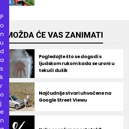
P
o
n
MOŽDA ĆE VAS ZANIMATI
u
d
Pogledajte što se dogodi s
a
ljudskom rukom kada se uroni u
s
tekući dušik
k
r
Najčudnije stvari uhvaćene na
o
Google Street Viewu
j
e
n
a