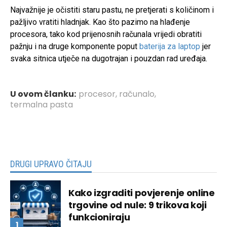
Najvažnije je očistiti staru pastu, ne pretjerati s količinom i
pažljivo vratiti hladnjak. Kao što pazimo na hlađenje
procesora, tako kod prijenosnih računala vrijedi obratiti
pažnju i na druge komponente poput
baterija za laptop
jer
svaka sitnica utječe na dugotrajan i pouzdan rad uređaja.
U ovom članku:
procesor
,
računalo
,
termalna pasta
DRUGI UPRAVO ČITAJU
Kako izgraditi povjerenje online
trgovine od nule: 9 trikova koji
funkcioniraju