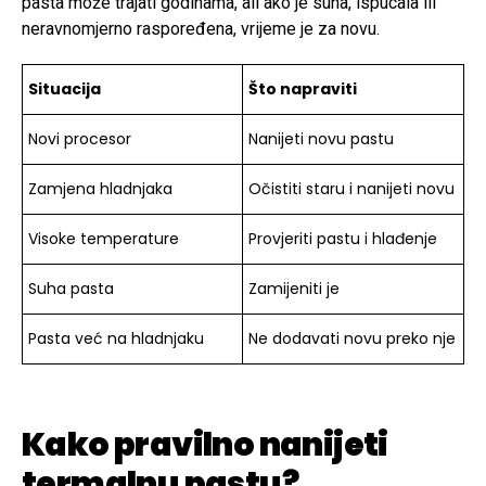
pasta može trajati godinama, ali ako je suha, ispucala ili
neravnomjerno raspoređena, vrijeme je za novu.
Situacija
Što napraviti
Novi procesor
Nanijeti novu pastu
Zamjena hladnjaka
Očistiti staru i nanijeti novu
Visoke temperature
Provjeriti pastu i hlađenje
Suha pasta
Zamijeniti je
Pasta već na hladnjaku
Ne dodavati novu preko nje
Kako pravilno nanijeti
termalnu pastu?