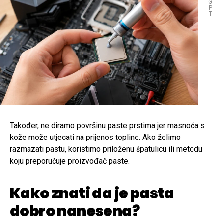
G
P
T
Također, ne diramo površinu paste prstima jer masnoća s
kože može utjecati na prijenos topline. Ako želimo
razmazati pastu, koristimo priloženu špatulicu ili metodu
koju preporučuje proizvođač paste.
Kako znati da je pasta
dobro nanesena?