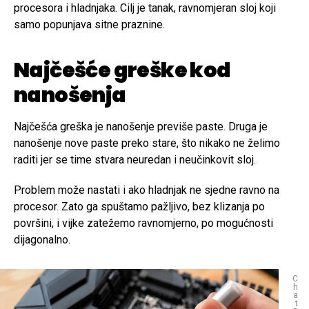
procesora i hladnjaka. Cilj je tanak, ravnomjeran sloj koji
samo popunjava sitne praznine.
Najčešće greške kod
nanošenja
Najčešća greška je nanošenje previše paste. Druga je
nanošenje nove paste preko stare, što nikako ne želimo
raditi jer se time stvara neuredan i neučinkovit sloj.
Problem može nastati i ako hladnjak ne sjedne ravno na
procesor. Zato ga spuštamo pažljivo, bez klizanja po
površini, i vijke zatežemo ravnomjerno, po mogućnosti
dijagonalno.
C
h
a
t