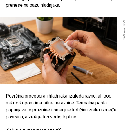
prenese na bazu hladnjaka.
C
h
a
t
G
P
T
Površina procesora i hladnjaka izgleda ravno, ali pod
mikroskopom ima sitne neravnine. Termalna pasta
popunjava te praznine i smanjuje količinu zraka između
površina, a zrak je loš vodič topline.
Zašto se procesor grije?