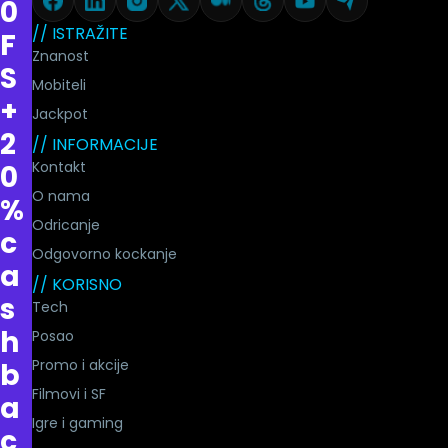
0
// ISTRAŽITE
F
Znanost
S
Mobiteli
+
Jackpot
2
// INFORMACIJE
Kontakt
0
O nama
%
Odricanje
c
Odgovorno kockanje
a
// KORISNO
s
Tech
h
Posao
Promo i akcije
b
Filmovi i SF
a
Igre i gaming
c