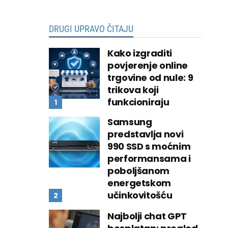
DRUGI UPRAVO ČITAJU
Kako izgraditi
povjerenje online
trgovine od nule: 9
trikova koji
funkcioniraju
Samsung
predstavlja novi
990 SSD s moćnim
performansama i
poboljšanom
energetskom
učinkovitošću
Najbolji chat GPT