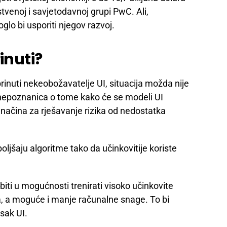
tvenoj i savjetodavnoj grupi PwC. Ali,
glo bi usporiti njegov razvoj.
inuti?
nuti nekeobožavatelje UI, situacija možda nije
o nepoznanica o tome kako će se modeli UI
o načina za rješavanje rizika od nedostatka
oljšaju algoritme tako da učinkovitije koriste
iti u mogućnosti trenirati visoko učinkovite
, a moguće i manje računalne snage. To bi
sak UI.