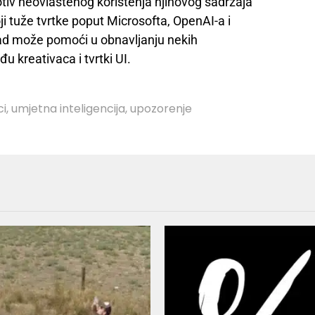
rotiv neovlaštenog korištenja njihovog sadržaja
ji tuže tvrtke poput Microsofta, OpenAI-a i
v rad može pomoći u obnavljanju nekih
 kreativaca i tvrtki UI.
ci
,
umjetna inteligencija
,
upozorenje