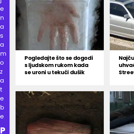
e
n
a
s
a
m
Pogledajte što se dogodi
Najču
o
s ljudskom rukom kada
uhva
z
se uroni u tekući dušik
Stree
a
t
e
b
e
P