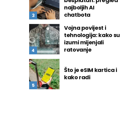
besplatan: pregled
najboljih AI
chatbota
Vojna povijest i
tehnologija: kako su
izumi mijenjali
ratovanje
Što je eSIM kartica i
kako radi