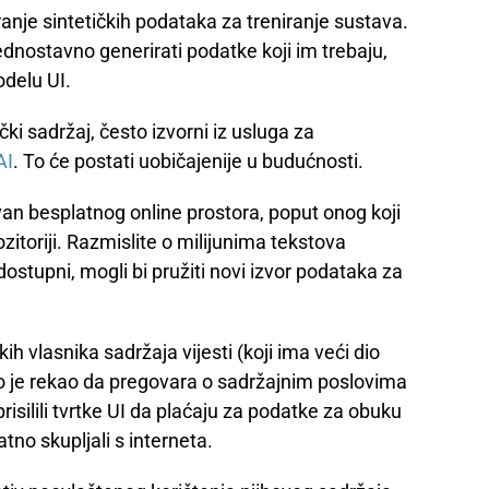
ranje sintetičkih podataka za treniranje sustava.
dnostavno generirati podatke koji im trebaju,
delu UI.
čki sadržaj, često izvorni iz usluga za
AI
. To će postati uobičajenije u budućnosti.
van besplatnog online prostora, poput onog koji
pozitoriji. Razmislite o milijunima tekstova
 dostupni, mogli bi pružiti novi izvor podataka za
kih vlasnika sadržaja vijesti (koji ima veći dio
o je rekao da pregovara o sadržajnim poslovima
risilili tvrtke UI da plaćaju za podatke za obuku
no skupljali s interneta.