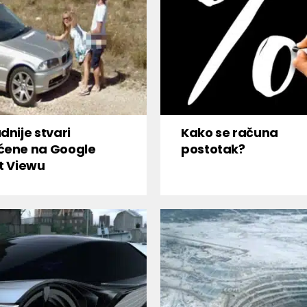
dnije stvari
Kako se računa
ćene na Google
postotak?
t Viewu