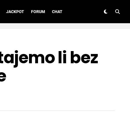
JACKPOT
FORUM
CHAT
tajemo li bez
e