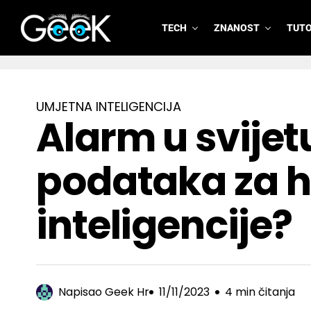
TECH
ZNANOST
TUTO
GeeK.hr
UMJETNA INTELIGENCIJA
Alarm u svijet
podataka za h
inteligencije?
Napisao
Geek Hr
11/11/2023
4 min čitanja