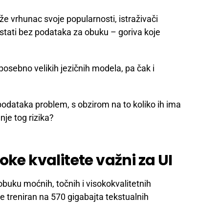
že vrhunac svoje popularnosti, istraživači
ostati bez podataka za obuku – goriva koje
posebno velikih jezičnih modela, pa čak i
 podataka problem, s obzirom na to koliko ih ima
nje tog rizika?
oke kvalitete važni za UI
uku moćnih, točnih i visokokvalitetnih
e treniran na 570 gigabajta tekstualnih