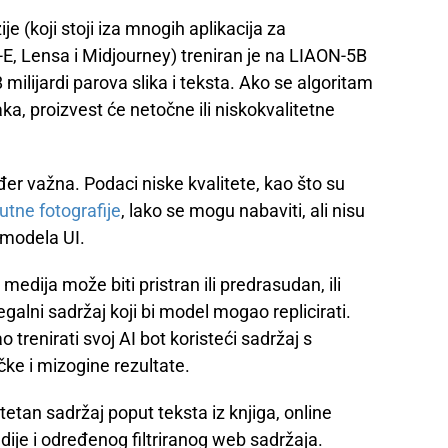
je (koji stoji iza mnogih aplikacija za
-E, Lensa i Midjourney) treniran je na LIAON-5B
 milijardi parova slika i teksta. Ako se algoritam
aka, proizvest će netočne ili niskokvalitetne
er važna. Podaci niske kvalitete, kao što su
tne fotografije
, lako se mogu nabaviti, ali nisu
 modela UI.
medija može biti pristran ili predrasudan, ili
egalni sadržaj koji bi model mogao replicirati.
 trenirati svoj AI bot koristeći sadržaj s
ičke i mizogine rezultate.
etan sadržaj poput teksta iz knjiga, online
ije i određenog filtriranog web sadržaja.