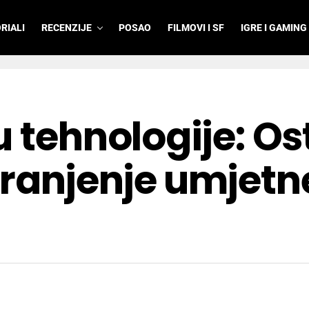
RIALI
RECENZIJE
POSAO
FILMOVI I SF
IGRE I GAMING
u tehnologije: Os
ranjenje umjetn