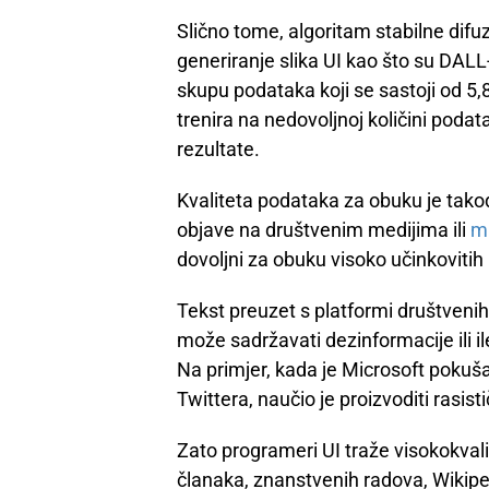
Slično tome, algoritam stabilne difuzi
generiranje slika UI kao što su DALL
skupu podataka koji se sastoji od 5,8
trenira na nedovoljnoj količini podat
rezultate.
Kvaliteta podataka za obuku je takođ
objave na društvenim medijima ili
mu
dovoljni za obuku visoko učinkovitih
Tekst preuzet s platformi društvenih 
može sadržavati dezinformacije ili il
Na primjer, kada je Microsoft pokušao
Twittera, naučio je proizvoditi rasist
Zato programeri UI traže visokokvalit
članaka, znanstvenih radova, Wikiped