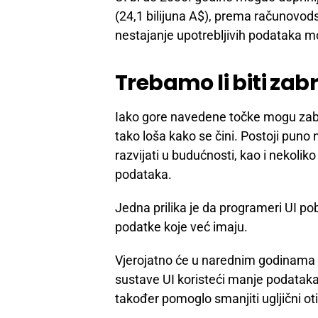
(24,1 bilijuna A$), prema računovods
nestajanje upotrebljivih podataka mo
Trebamo li biti zabr
Iako gore navedene točke mogu zabri
tako loša kako se čini. Postoji pun
razvijati u budućnosti, kao i nekolik
podataka.
Jedna prilika je da programeri UI pob
podatke koje već imaju.
Vjerojatno će u narednim godinama b
sustave UI koristeći manje podataka
također pomoglo smanjiti ugljični oti