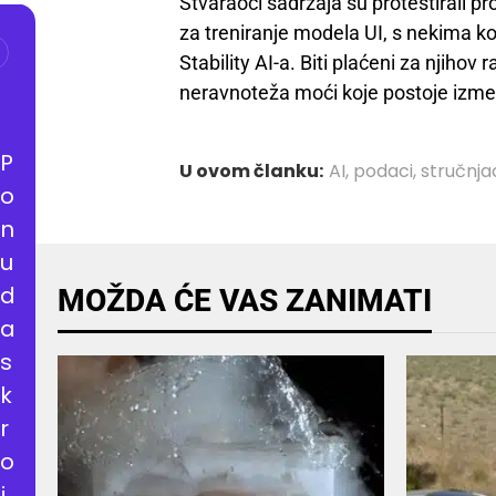
Stvaraoci sadržaja su protestirali p
za treniranje modela UI, s nekima ko
Stability AI-a. Biti plaćeni za njiho
neravnoteža moći koje postoje između
P
U ovom članku:
AI
,
podaci
,
stručnja
o
n
u
d
MOŽDA ĆE VAS ZANIMATI
a
s
k
r
o
j