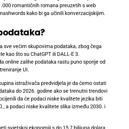
1.000 romantičnih romana preuzetih s web
ashwords kako bi ga učinili konverzacijskijim.
 podataka?
UI na sve većim skupovima podataka, zbog čega
e kao što su ChatGPT ili DALL-E 3.
da online zalihe podataka rastu puno sporije od
treniranje UI.
upina istraživača predvidjela je da ćemo ostati
dataka do 2026. godine ako se trenutni trendovi
ijenili da će podaci niske kvalitete jezika biti
., a podaci niske kvalitete slika između 2030. i
ti svjetskoj ekonomiji s do 15,7 bilijuna dolara