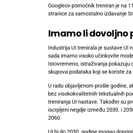
Googleov pomoćnik treniran je na 1
stranice za samostalno izdavanje Sm
Imamo li dovoljno
Industrija UI trenirala je sustave 
sada imamo visoko učinkovite model
Istovremeno, istraživanja pokazuju 
skupova podataka koji se koriste za 
U radu objavljenom prošle godine, sk
bez visokokvalitetnih tekstualnih po
treniranja UI nastave. Također su proc
iscrpljeni negdje između 2030. i 2050
2060.
UI bi do 2030. godine mogao doprinije