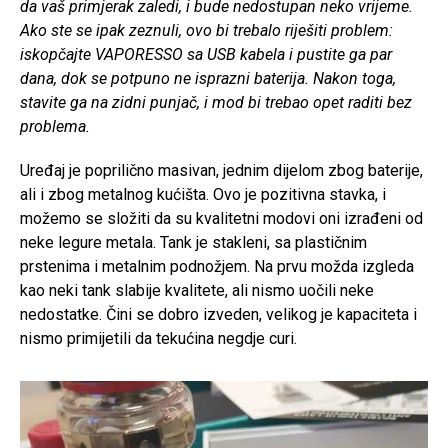
da vaš primjerak zaledi, i bude nedostupan neko vrijeme.
Ako ste se ipak zeznuli, ovo bi trebalo riješiti problem:
iskopčajte VAPORESSO sa USB kabela i pustite ga par
dana, dok se potpuno ne isprazni baterija. Nakon toga,
stavite ga na zidni punjač, i mod bi trebao opet raditi bez
problema.
Uređaj je poprilično masivan, jednim dijelom zbog baterije,
ali i zbog metalnog kućišta. Ovo je pozitivna stavka, i
možemo se složiti da su kvalitetni modovi oni izrađeni od
neke legure metala. Tank je stakleni, sa plastičnim
prstenima i metalnim podnožjem. Na prvu možda izgleda
kao neki tank slabije kvalitete, ali nismo uočili neke
nedostatke. Čini se dobro izveden, velikog je kapaciteta i
nismo primijetili da tekućina negdje curi.