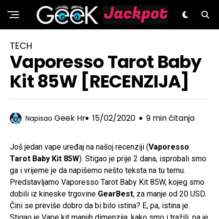
GeeK.hr
TECH
Vaporesso Tarot Baby
Kit 85W [RECENZIJA]
Geek Hr
15/02/2020
9 min čitanja
Napisao
Još jedan vape uređaj na našoj recenziji (
Vaporesso
Tarot Baby Kit 85W
). Stigao je prije 2 dana, isprobali smo
ga i vrijeme je da napišemo nešto teksta na tu temu.
Predstavljamo Vaporesso Tarot Baby Kit 85W, kojeg smo
dobili iz kineske trgovine
GearBest
, za manje od 20 USD.
Čini se previše dobro da bi bilo istina? E, pa, istina je.
Stigao je Vape kit manjih dimenzija, kako smo i tražili, pa je