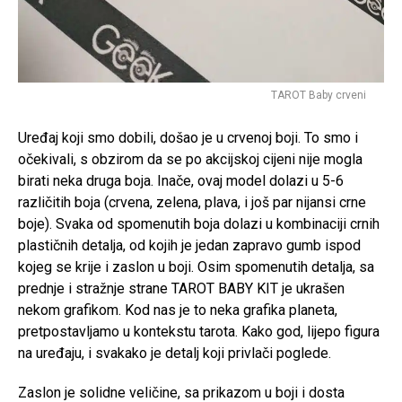
TAROT Baby crveni
Uređaj koji smo dobili, došao je u crvenoj boji. To smo i
očekivali, s obzirom da se po akcijskoj cijeni nije mogla
birati neka druga boja. Inače, ovaj model dolazi u 5-6
različitih boja (crvena, zelena, plava, i još par nijansi crne
boje). Svaka od spomenutih boja dolazi u kombinaciji crnih
plastičnih detalja, od kojih je jedan zapravo gumb ispod
kojeg se krije i zaslon u boji. Osim spomenutih detalja, sa
prednje i stražnje strane TAROT BABY KIT je ukrašen
nekom grafikom. Kod nas je to neka grafika planeta,
pretpostavljamo u kontekstu tarota. Kako god, lijepo figura
na uređaju, i svakako je detalj koji privlači poglede.
Zaslon je solidne veličine, sa prikazom u boji i dosta