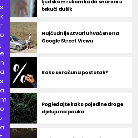
ljudskom rukom kada se uroni u
s
tekući dušik
k
r
Najčudnije stvari uhvaćene na
o
Google Street Viewu
j
e
n
a
Kako se računa postotak?
s
a
m
Pogledajte kako pojedine droge
o
djeluju na pauka
z
a
t