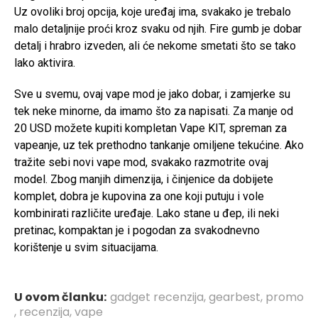
Uz ovoliki broj opcija, koje uređaj ima, svakako je trebalo
malo detaljnije proći kroz svaku od njih. Fire gumb je dobar
detalj i hrabro izveden, ali će nekome smetati što se tako
lako aktivira.
Sve u svemu, ovaj vape mod je jako dobar, i zamjerke su
tek neke minorne, da imamo što za napisati. Za manje od
20 USD možete kupiti kompletan Vape KIT, spreman za
vapeanje, uz tek prethodno tankanje omiljene tekućine. Ako
tražite sebi novi vape mod, svakako razmotrite ovaj
model. Zbog manjih dimenzija, i činjenice da dobijete
komplet, dobra je kupovina za one koji putuju i vole
kombinirati različite uređaje. Lako stane u đep, ili neki
pretinac, kompaktan je i pogodan za svakodnevno
korištenje u svim situacijama.
U ovom članku:
gadget recenzija
,
gearbest
,
promo
,
recenzija
,
vape