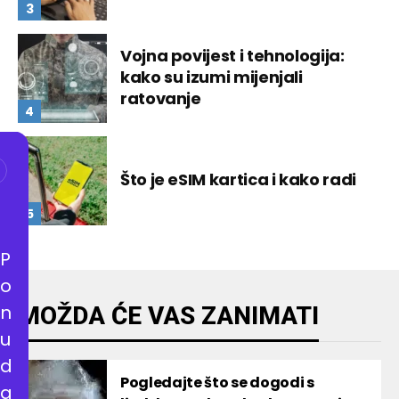
Vojna povijest i tehnologija:
kako su izumi mijenjali
ratovanje
Što je eSIM kartica i kako radi
P
o
n
MOŽDA ĆE VAS ZANIMATI
u
d
Pogledajte što se dogodi s
a