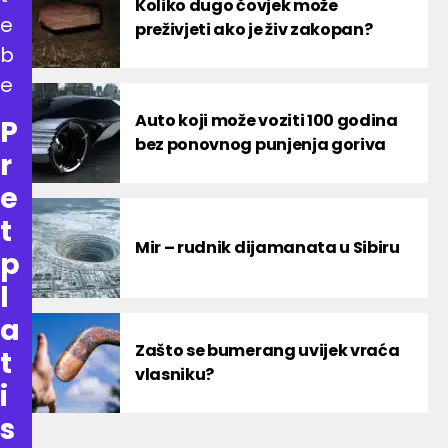
Koliko dugo čovjek može
e
preživjeti ako je živ zakopan?
b
e
Auto koji može voziti 100 godina
P
bez ponovnog punjenja goriva
r
e
t
Mir – rudnik dijamanata u Sibiru
p
l
a
Zašto se bumerang uvijek vraća
t
vlasniku?
i
s