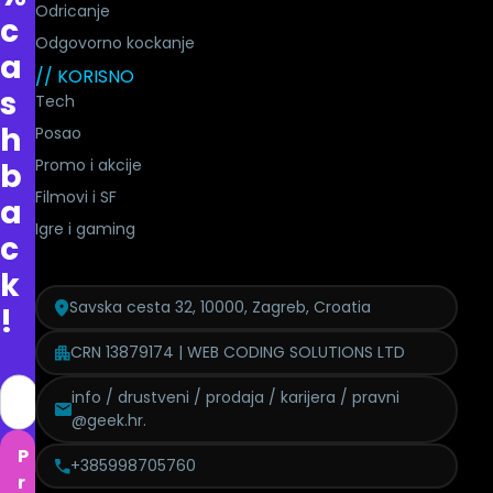
Odricanje
c
Odgovorno kockanje
a
// KORISNO
s
Tech
h
Posao
Promo i akcije
b
Filmovi i SF
a
Igre i gaming
c
k
Savska cesta 32, 10000, Zagreb, Croatia
!
CRN 13879174 | WEB CODING SOLUTIONS LTD
info / drustveni / prodaja / karijera / pravni
@geek.hr.
P
+385998705760
r