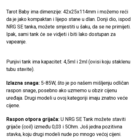
Tarot Baby ima dimenzije: 42x25x114mm i možemo reći
da je jako kompaktan i lijepo stane u dlan. Donji dio, ispod
NRG SE tanka, možete smjestiti u šaku, da se ne primijeti.
Ipak, sami tank će se vidjeti i biti lako dostupan za
vapeanje.
Punjivi tank ima kapacitet: 4,5ml i 2ml (ovisi koju staklenu
tubu stavite).
Izlazna snaga:
5-85W, što je po našem mišljenju odličan
raspon snage, posebno ako uzmemo u obzir cijenu
uređaja. Drugi modeli u ovoj kategoriji imaju znatno veće
cijene.
Raspon otpora grijača:
U NRG SE Tank možete staviti
grijače (coil) između 0,03 i 5Ohm. Još jedna pozitivna
stavka, koju drugi modeli nude po mnogo većoj cijeni.