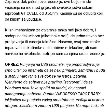
Zapravo, dok pišem ovu recenziju, sve bolje mi ide
vapeanje na meshed grijač, ali svakako jedva čekam
isprobati GT CCELL od 0,5Ohm. Kasnije ću se odlučiti koji
da kupim za ubuduće.
Klizni mehanizam za otvaranje tanka radi jako dobro, i
nadopuna tekućinom (nikotinske soli) ide jednostavno bez
prolijevanja ili curenja tekućine. Naravno, ovaj mod može
isparavati i nikotinske soli i obične e-tekućine, ali sam
navikao na nikotinske soli, pa sam sa njima radio recenziju.
OPREZ:
Punjenje na USB računala nije preporučljivo, jer
smo čitali po internetu da se neki primjerci zamrznu i budu
u stanju mirovanja sve dok se ne istroši baterija.
Vjerujemo da softver nije pravilno “zatvoren” i da se
Windows pokušava spojiti na uređaj, da napravi
nadogradnju softvera. Punite VAPORESSO TAROT BABY
isključivo na punjaču vašeg smartphone uređaja ili nekom
drugom klasičnom zidnom USB punjaču. Nemojte riskirati