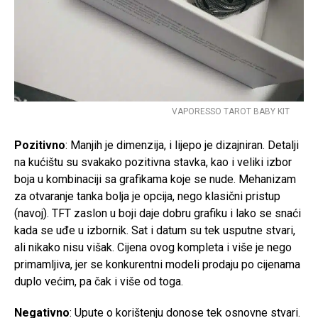
VAPORESSO TAROT BABY KIT
Pozitivno
: Manjih je dimenzija, i lijepo je dizajniran. Detalji
na kućištu su svakako pozitivna stavka, kao i veliki izbor
boja u kombinaciji sa grafikama koje se nude. Mehanizam
za otvaranje tanka bolja je opcija, nego klasični pristup
(navoj). TFT zaslon u boji daje dobru grafiku i lako se snaći
kada se uđe u izbornik. Sat i datum su tek usputne stvari,
ali nikako nisu višak. Cijena ovog kompleta i više je nego
primamljiva, jer se konkurentni modeli prodaju po cijenama
duplo većim, pa čak i više od toga.
Negativno
: Upute o korištenju donose tek osnovne stvari.