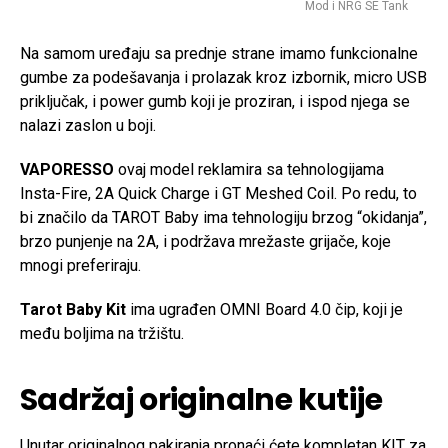
Mod i NRG SE Tank
Na samom uređaju sa prednje strane imamo funkcionalne
gumbe za podešavanja i prolazak kroz izbornik, micro USB
priključak, i power gumb koji je proziran, i ispod njega se
nalazi zaslon u boji.
VAPORESSO
ovaj model reklamira sa tehnologijama
Insta-Fire, 2A Quick Charge i GT Meshed Coil. Po redu, to
bi značilo da TAROT Baby ima tehnologiju brzog “okidanja”,
brzo punjenje na 2A, i podržava mrežaste grijače, koje
mnogi preferiraju.
Tarot Baby Kit
ima ugrađen OMNI Board 4.0 čip, koji je
među boljima na tržištu.
Sadržaj originalne kutije
Unutar originalnog pakiranja pronaći ćete kompletan KIT za