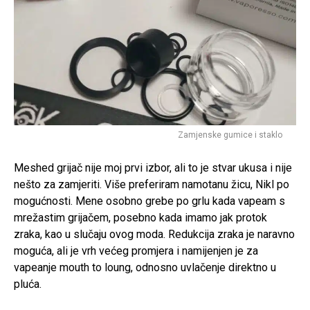
Zamjenske gumice i staklo
Meshed grijač nije moj prvi izbor, ali to je stvar ukusa i nije
nešto za zamjeriti. Više preferiram namotanu žicu, Nikl po
mogućnosti. Mene osobno grebe po grlu kada vapeam s
mrežastim grijačem, posebno kada imamo jak protok
zraka, kao u slučaju ovog moda. Redukcija zraka je naravno
moguća, ali je vrh većeg promjera i namijenjen je za
vapeanje mouth to loung, odnosno uvlačenje direktno u
pluća.