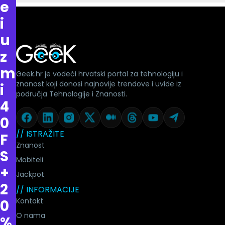
e
i
u
z
m
Geek.hr je vodeći hrvatski portal za tehnologiju i
znanost koji donosi najnovije trendove i uvide iz
i
područja Tehnologije i Znanosti.
4
0
// ISTRAŽITE
F
Znanost
S
Mobiteli
+
Jackpot
2
// INFORMACIJE
Kontakt
0
O nama
%