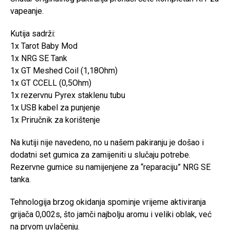
vapeanje.
Kutija sadrži:
1x Tarot Baby Mod
1x NRG SE Tank
1x GT Meshed Coil (1,18Ohm)
1x GT CCELL (0,5Ohm)
1x rezervnu Pyrex staklenu tubu
1x USB kabel za punjenje
1x Priručnik za korištenje
Na kutiji nije navedeno, no u našem pakiranju je došao i
dodatni set gumica za zamijeniti u slučaju potrebe.
Rezervne gumice su namijenjene za “reparaciju” NRG SE
tanka.
Tehnologija brzog okidanja spominje vrijeme aktiviranja
grijača 0,002s, što jamči najbolju aromu i veliki oblak, već
na prvom uvlačenju.