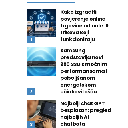
Kako izgraditi
povjerenje online
trgovine od nule: 9
trikova koji
funkcioniraju
Samsung
predstavlja novi
990 SSD s moćnim
performansama i
poboljšanom
energetskom
učinkovitošću
Najbolji chat GPT
besplatan: pregled
najboljih AI
chatbota