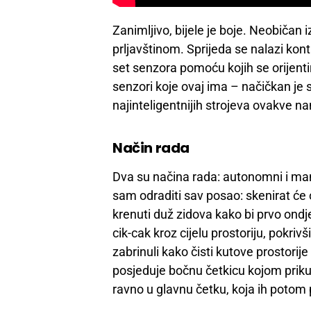
Zanimljivo, bijele je boje. Neobičan i
prljavštinom. Sprijeda se nalazi kon
set senzora pomoću kojih se orijenti
senzori koje ovaj ima – načičkan je s
najinteligentnijih strojeva ovakve 
Način rada
Dva su načina rada: autonomni i man
sam odraditi sav posao: skenirat će
krenuti duž zidova kako bi prvo ondje
cik-cak kroz cijelu prostoriju, pokriv
zabrinuli kako čisti kutove prostorij
posjeduje bočnu četkicu kojom prikup
ravno u glavnu četku, koja ih potom 