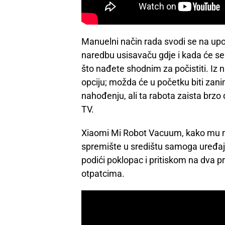
Manuelni način rada svodi se na upo
naredbu usisavaču gdje i kada će se
što nađete shodnim za počistiti. I
opciju; možda će u početku biti zan
nahođenju, ali ta rabota zaista brzo d
TV.
Xiaomi Mi Robot Vacuum, kako mu ne
spremište u središtu samoga uređaja.
podići poklopac i pritiskom na dva p
otpatcima.