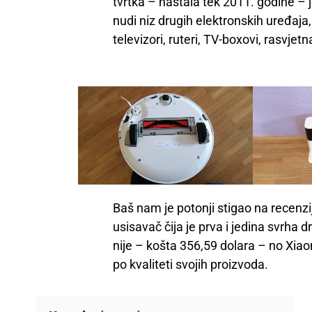
tvrtka – nastala tek 2011. godine – j
nudi niz drugih elektronskih uređaja,
televizori, ruteri, TV-boxovi, rasvjetna
Baš nam je potonji stigao na recenzi
usisavač čija je prva i jedina svrha d
nije – košta 356,59 dolara – no Xiaom
po kvaliteti svojih proizvoda.