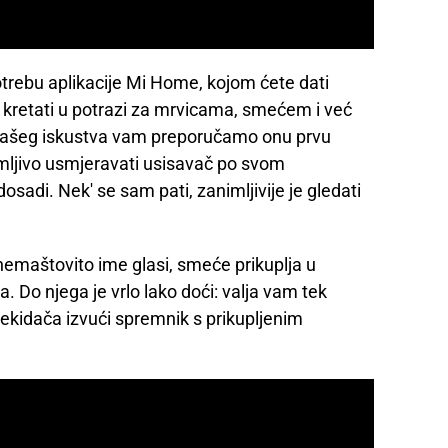
trebu aplikacije Mi Home, kojom ćete dati
 kretati u potrazi za mrvicama, smećem i već
z našeg iskustva vam preporučamo onu prvu
imljivo usmjeravati usisavač po svom
osadi. Nek' se sam pati, zanimljivije je gledati
maštovito ime glasi, smeće prikuplja u
 Do njega je vrlo lako doći: valja vam tek
rekidača izvući spremnik s prikupljenim