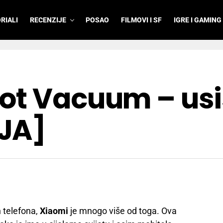
RIALI
RECENZIJE
POSAO
FILMOVI I SF
IGRE I GAMING
ot Vacuum – usi
JA]
h telefona,
Xiaomi
je mnogo više od toga. Ova