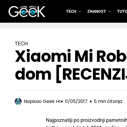
TECH
ZNANOST
TUTO
GeeK.hr
TECH
Xiaomi Mi Rob
dom [RECENZI
Napisao
Geek Hr
11/05/2017
5 min čitanja
Najpoznatiji po proizvodnji pametni