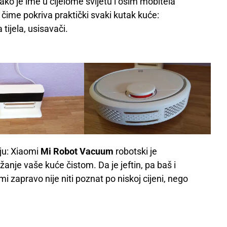
ako je ime u cijelome svijetu i osim mobitela
 čime pokriva praktički svaki kutak kuće:
 tijela, usisavači.
ju: Xiaomi
Mi Robot Vacuum
robotski je
ržanje vaše kuće čistom. Da je jeftin, pa baš i
i zapravo nije niti poznat po niskoj cijeni, nego