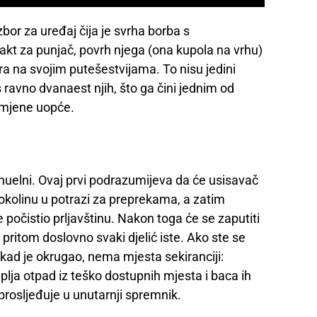
zbor za uređaj čija je svrha borba s
takt za punjač, povrh njega (ona kupola na vrhu)
ra na svojim putešestvijama. To nisu jedini
 ravno dvanaest njih, što ga čini jednim od
namjene uopće.
uelni. Ovaj prvi podrazumijeva da će usisavač
 okolinu u potrazi za preprekama, a zatim
 počistio prljavštinu. Nakon toga će se zaputiti
ši pritom doslovno svaki djelić iste. Ako ste se
e kad je okrugao, nema mjesta sekiranciji:
lja otpad iz teško dostupnih mjesta i baca ih
prosljeđuje u unutarnji spremnik.