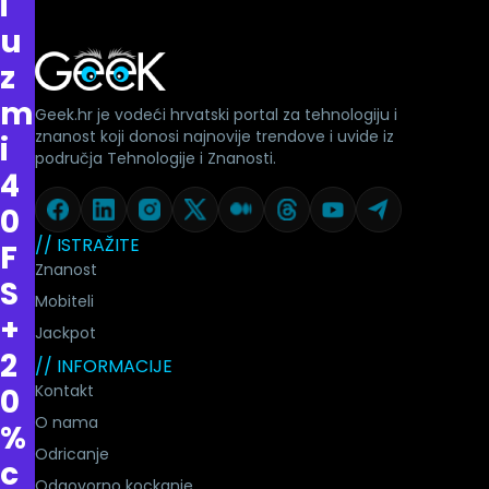
i
u
z
m
Geek.hr je vodeći hrvatski portal za tehnologiju i
znanost koji donosi najnovije trendove i uvide iz
i
područja Tehnologije i Znanosti.
4
0
// ISTRAŽITE
F
Znanost
S
Mobiteli
+
Jackpot
2
// INFORMACIJE
Kontakt
0
O nama
%
Odricanje
c
Odgovorno kockanje