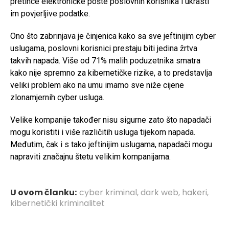
pretince elektroničke pošte poslovnih korisnika i ukrasti
im povjerljive podatke.
Ono što zabrinjava je činjenica kako sa sve jeftinijim cyber
uslugama, poslovni korisnici prestaju biti jedina žrtva
takvih napada. Više od 71% malih poduzetnika smatra
kako nije spremno za kibernetičke rizike, a to predstavlja
veliki problem ako na umu imamo sve niže cijene
zlonamjernih cyber usluga.
Velike kompanije također nisu sigurne zato što napadači
mogu koristiti i više različitih usluga tijekom napada.
Međutim, čak i s tako jeftinijim uslugama, napadači mogu
napraviti značajnu štetu velikim kompanijama.
U ovom članku:
cyber kriminal
,
dark web
,
hakeri
,
kibernetički kriminalitet