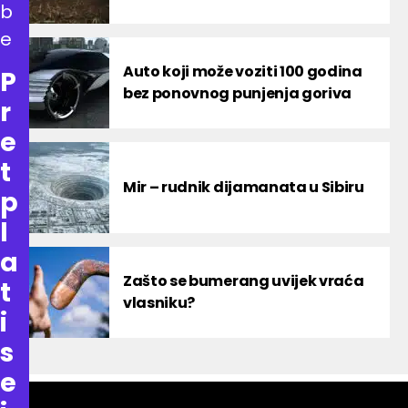
b
e
Auto koji može voziti 100 godina
P
bez ponovnog punjenja goriva
r
e
t
Mir – rudnik dijamanata u Sibiru
p
l
a
Zašto se bumerang uvijek vraća
t
vlasniku?
i
s
e