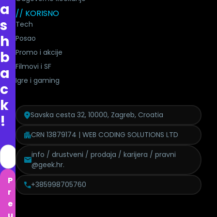
a
// KORISNO
s
Tech
h
Posao
Promo i akcije
b
Filmovi i SF
a
Igre i gaming
c
k
Savska cesta 32, 10000, Zagreb, Croatia
!
CRN 13879174 | WEB CODING SOLUTIONS LTD
info / drustveni / prodaja / karijera / pravni
@geek.hr.
P
+385998705760
r
e
u