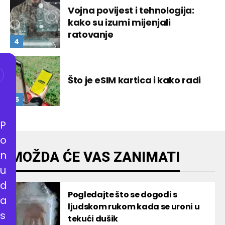
Vojna povijest i tehnologija:
kako su izumi mijenjali
ratovanje
Što je eSIM kartica i kako radi
P
o
n
MOŽDA ĆE VAS ZANIMATI
u
d
Pogledajte što se dogodi s
a
ljudskom rukom kada se uroni u
s
tekući dušik