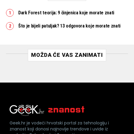
Dark Forest teorija: 9 činjenica koje morate znati
Što je bijeli patuljak? 13 odgovora koje morate znati
MOŽDA ĆE VAS ZANIMATI
Geek.hr je vodeći hrvatski portal za tehnologiju i
znanost koji donosi najnovije trendove i uvide iz