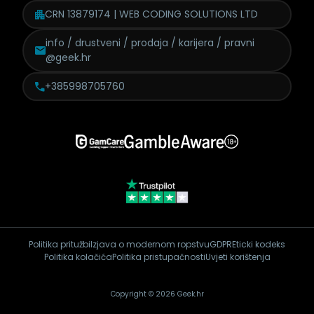
CRN 13879174 | WEB CODING SOLUTIONS LTD
info / drustveni / prodaja /
karijera / pravni
@geek.hr
+385998705760
Politika pritužbi
Izjava o modernom ropstvu
GDPR
Eticki kodeks
Politika kolačića
Politika pristupačnosti
Uvjeti korištenja
Copyright © 2026 Geek.hr