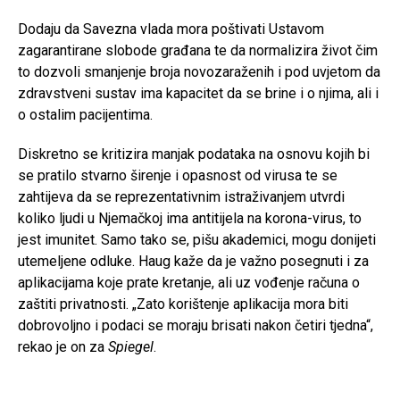
Dodaju da Savezna vlada mora poštivati Ustavom
zagarantirane slobode građana te da normalizira život čim
to dozvoli smanjenje broja novozaraženih i pod uvjetom da
zdravstveni sustav ima kapacitet da se brine i o njima, ali i
o ostalim pacijentima.
Diskretno se kritizira manjak podataka na osnovu kojih bi
se pratilo stvarno širenje i opasnost od virusa te se
zahtijeva da se reprezentativnim istraživanjem utvrdi
koliko ljudi u Njemačkoj ima antitijela na korona-virus, to
jest imunitet. Samo tako se, pišu akademici, mogu donijeti
utemeljene odluke. Haug kaže da je važno posegnuti i za
aplikacijama koje prate kretanje, ali uz vođenje računa o
zaštiti privatnosti. „Zato korištenje aplikacija mora biti
dobrovoljno i podaci se moraju brisati nakon četiri tjedna“,
rekao je on za
Spiegel
.