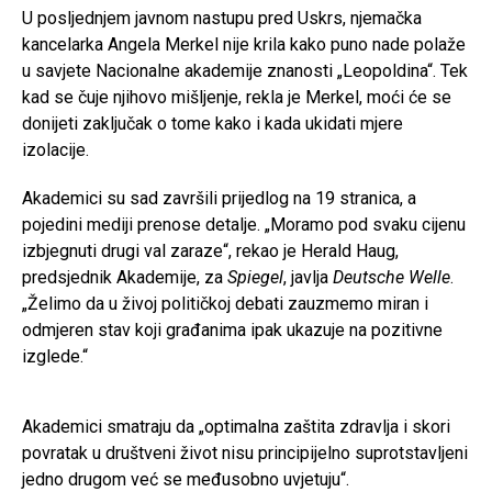
U posljednjem javnom nastupu pred Uskrs, njemačka
kancelarka Angela Merkel nije krila kako puno nade polaže
u savjete Nacionalne akademije znanosti „Leopoldina“. Tek
kad se čuje njihovo mišljenje, rekla je Merkel, moći će se
donijeti zaključak o tome kako i kada ukidati mjere
izolacije.
Akademici su sad završili prijedlog na 19 stranica, a
pojedini mediji prenose detalje. „Moramo pod svaku cijenu
izbjegnuti drugi val zaraze“, rekao je Herald Haug,
predsjednik Akademije, za
Spiegel
, javlja
Deutsche Welle
.
„Želimo da u živoj političkoj debati zauzmemo miran i
odmjeren stav koji građanima ipak ukazuje na pozitivne
izglede.“
Akademici smatraju da „optimalna zaštita zdravlja i skori
povratak u društveni život nisu principijelno suprotstavljeni
jedno drugom već se međusobno uvjetuju“.