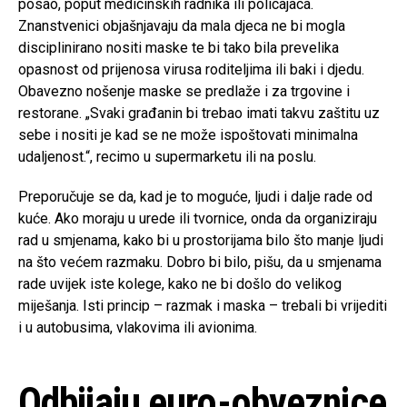
posao, poput medicinskih radnika ili policajaca.
Znanstvenici objašnjavaju da mala djeca ne bi mogla
disciplinirano nositi maske te bi tako bila prevelika
opasnost od prijenosa virusa roditeljima ili baki i djedu.
Obavezno nošenje maske se predlaže i za trgovine i
restorane. „Svaki građanin bi trebao imati takvu zaštitu uz
sebe i nositi je kad se ne može ispoštovati minimalna
udaljenost.“, recimo u supermarketu ili na poslu.
Preporučuje se da, kad je to moguće, ljudi i dalje rade od
kuće. Ako moraju u urede ili tvornice, onda da organiziraju
rad u smjenama, kako bi u prostorijama bilo što manje ljudi
na što većem razmaku. Dobro bi bilo, pišu, da u smjenama
rade uvijek iste kolege, kako ne bi došlo do velikog
miješanja. Isti princip – razmak i maska – trebali bi vrijediti
i u autobusima, vlakovima ili avionima.
Odbijaju euro-obveznice