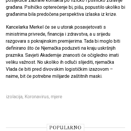
posljedice zabrane kontakta po fizičko i psihičko zdravlje
građana. Psihičko opterećenje bi, pišu, popustilo ukoliko bi
građanima bila predočena perspektiva izlaska iz krize.
Kancelarka Merkel će se u utorak posavjetovati s
ministrima privrede, financija i zdravstva, a u srijedu
razgovara s pokrajinskim premijerima. Tada bi moglo biti
definirano što će Njemačka poduzeti na kraju uskršnjih
praznika. Savjeti Akademije znanosti će očigledno imati
veliku važnost. No ukoliko ih odluči slijediti, njemačka
Vlada će biti pred divovskim logističkim izazovom –
naime, bit će potrebne milijarde zaštitnih maski.
izolacija
,
Koronavirus
,
mjere
POPULARNO