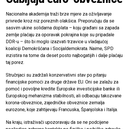
Nacionalna akademija traži brze mjere za oživljavanje
privrede kroz niz poreznih olakšica. Preporučuju da se
sasvim ukine solidarna doplata – koju građani sa zapada
zemlje plaćaju za oporavak pokrajina koje su pripadale
DDR-u – što bi moglo izazvati trzavice u vladajućoj
koaliciji Demokršćana i Socijaldemokrata. Naime, SPD
inzistira na tome da deset posto najbogatijih i dalje plaćaju
taj porez.
Stručnjaci su zadržali konzervativni stav po pitanju
financijske pomoći za druge države EU. Oni se zalažu za
pomoć i povoljne kredite Europske investicijske banke ili
Europskog mehanizma stabilnosti, ali odbacuju takozvane
korona-obveznice, zajedničke obveznice zemalja
eurozone, koje zahtijevaju Francuska, Španjolska i Italija.
Na kraju, istraživači upozoravaju da se ne podcijene