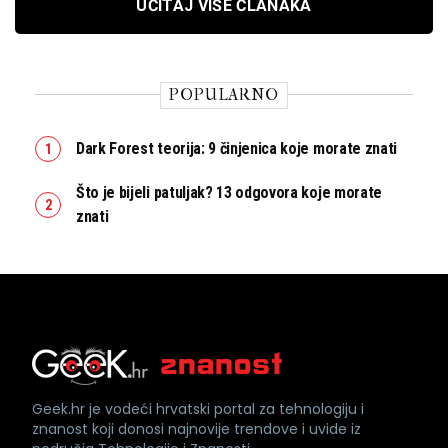
UČITAJ VIŠE ČLANAKA
POPULARNO
Dark Forest teorija: 9 činjenica koje morate znati
Što je bijeli patuljak? 13 odgovora koje morate
znati
Geek.hr je vodeći hrvatski portal za tehnologiju i
znanost koji donosi najnovije trendove i uvide iz