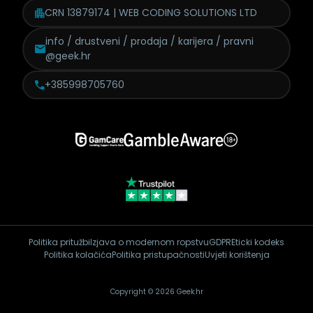
CRN 13879174 | WEB CODING SOLUTIONS LTD
info / drustveni / prodaja /
karijera / pravni
@geek.hr
+385998705760
Politika pritužbi
Izjava o modernom ropstvu
GDPR
Eticki kodeks
Politika kolačića
Politika pristupačnosti
Uvjeti korištenja
Copyright © 2026 Geek.hr