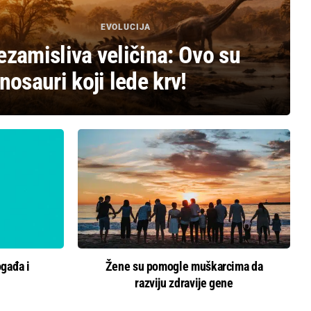
EVOLUCIJA
ezamisliva veličina: Ovo su
nosauri koji lede krv!
ogađa i
Žene su pomogle muškarcima da
razviju zdravije gene