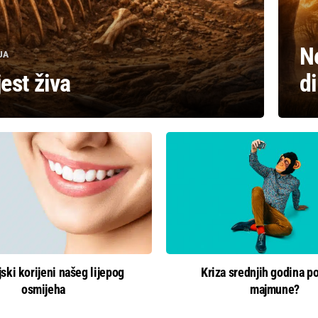
N
JA
jest živa
di
jski korijeni našeg lijepog
Kriza srednjih godina p
osmijeha
majmune?