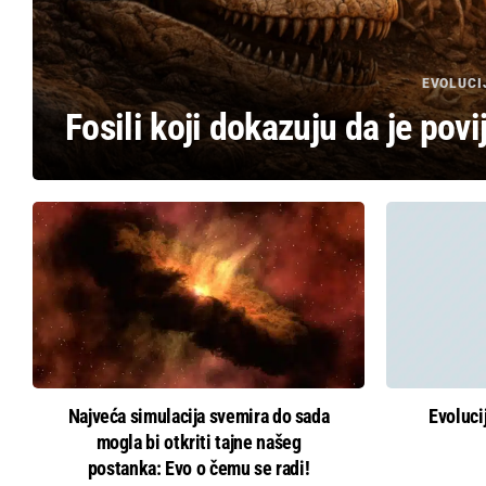
EVOLUCI
Fosili koji dokazuju da je povi
Najveća simulacija svemira do sada
Evoluci
mogla bi otkriti tajne našeg
postanka: Evo o čemu se radi!