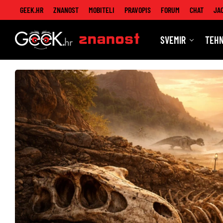
GEEK.HR
ZNANOST
MOBITELI
PRAVOPIS
FORUM
CHAT
JA
SVEMIR
TEHN
Znanost