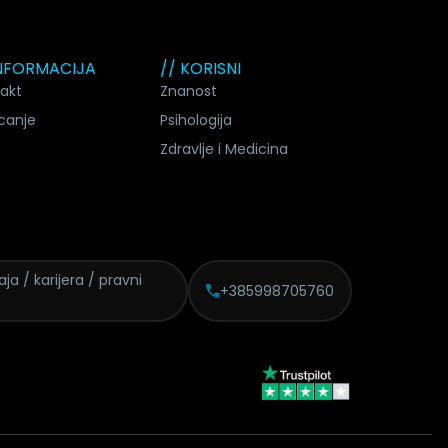
INFORMACIJA
// KORISNI
akt
Znanost
canje
Psihologija
Zdravlje i Medicina
daja /
karijera / pravni
+385998705760