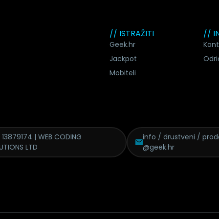
// ISTRAŽITI
// 
Geek.hr
Kont
Jackpot
Odri
Mobiteli
 13879174 | WEB CODING
info / drustveni / pro
UTIONS LTD
@geek.hr