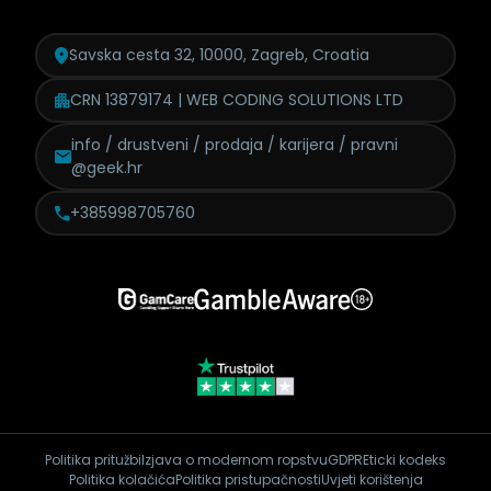
Savska cesta 32, 10000, Zagreb, Croatia
CRN 13879174 | WEB CODING SOLUTIONS LTD
info / drustveni / prodaja /
karijera / pravni
@geek.hr
+385998705760
Politika pritužbi
Izjava o modernom ropstvu
GDPR
Eticki kodeks
Politika kolačića
Politika pristupačnosti
Uvjeti korištenja