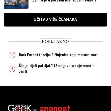
Zemlja je u početku bila “vodeni svijet”?
UČITAJ VIŠE ČLANAKA
POPULARNO
Dark Forest teorija: 9 činjenica koje morate znati
Što je bijeli patuljak? 13 odgovora koje morate
znati