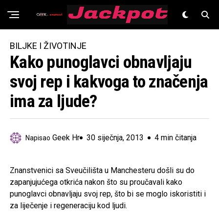
Znanost
BILJKE I ŽIVOTINJE
Kako punoglavci obnavljaju
svoj rep i kakvoga to značenja
ima za ljude?
Geek Hr
30 siječnja, 2013
4 min čitanja
Napisao
Znanstvenici sa Sveučilišta u Manchesteru došli su do
zapanjujućega otkrića nakon što su proučavali kako
punoglavci obnavljaju svoj rep, što bi se moglo iskoristiti i
za liječenje i regeneraciju kod ljudi.