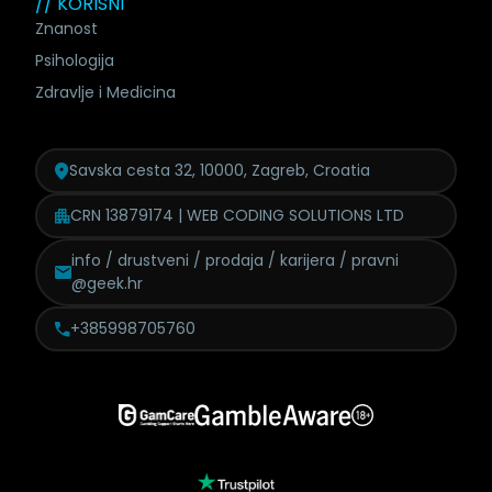
// KORISNI
Znanost
Psihologija
Zdravlje i Medicina
Savska cesta 32, 10000, Zagreb, Croatia
CRN 13879174 | WEB CODING SOLUTIONS LTD
info / drustveni / prodaja /
karijera / pravni
@geek.hr
+385998705760