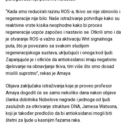
“Kada smo reducirali razinu ROS-a, tkivo se nije obnovilo i
regeneracije nije bilo. Naše istraživanje potvrđuje kako su
reaktivne vrste kisika neophodne kako bi proces
regeneracije uopće započeo i nastavio se. Otkrili smo i da
je stvaranje ROS-a važno za aktivaciju Wnt signalnoga
puta, što je povezano sa svakom studijom
regeneracijskoga sustava, uključujući i onoga kod ljudi.
Zapanjujuće je i otkriće da antioksidansi imaju negativno
djelovanje na obnavljanje tkiva, tim više što smo dosad
mislili suprotno”, rekao je Amaya.
Objava zaključaka istraživanja koje je proveo profesor
Amaya dogodit će se samo nekoliko dana nakon objave
članka dobitnika Nobelove nagrade i jednoga od ljudi
zaslužnih za otkrivanje strukture DNA, Jamesa Watsona,
koji je također predložio da bi antioksidansi mogli biti
štetni za ljude u kasnijim fazama raka.