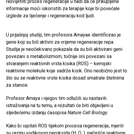
rasvijetliti proces regeneracije u nadi da će prikupljene
informacije moći iskoristiti za terapije koje bi povećale
izglede za liječenje i regeneraciju kod ljudi.
U prijašnjoj studiji, tim profesora Amayae identificirao je
gene koji su bili aktivni za vrijeme regeneracije repa.
Studija je neočekivano pokazala da su bili aktivirani geni
povezani s metabolizmom, točnije oni povezani sa
stvaranjem reaktivnih vrsta kisika (ROS) – kemijski
reaktivne molekule koje sadrže kisik. Ono neobično jest to
što su se reaktivne vrste kisika dosad smatrale štetnima
za stanice.
Profesor Amaya i njegov tim odlučili su nastaviti
istraživanja na tu temu, a rezultati će biti objavljeni u
sljedećemu izdanju časopisa
Nature Cell Biology
.
Kako bi ispitali ROS tijekom procesa regeneracije, mjerili
su razinu vodikovog peroksida (H
O
), najčešće reaktivne