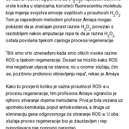
2
2
vrste kisika u stanicama, koristeći fluorescentnu molekulu
koja mijenja svojstva emisije svjetlosti u prisutnosti H
O
.
2
2
Tom je naprednom metodom profesor Amaya mogao
pokazati da je značajan porast razine H
O
povezan s
2
2
razdobljem nakon amputacije repa te da je razina H
O
2
2
ostala povišena tijekom cijeloga procesa regeneracije.
“Bili smo vrlo iznenađeni kada smo otkrili visoke razine
ROS-a tijekom regeneracije. Dosad se mislilo kako ROS
ima negativan utjecaj na stanice, no u ovome slučaju, čini
se, pozitivno pridonosi obnavljanju repa”, rekao je Amaya.
Kako bi provjerili koliko je važna prisutnost ROS-a u
procesu regeneracije, tim profesora Amaye ograničio je
njihovo stvaranje dvjema metodama. Prva je bila vezana uz
upotrebu kemikalija, poput antioksidansa, a druga uz
eliminaciju gena odgovornoga za stvaranje ROS-a. U oba
slučaja proces regeneracije bio je zaustavljen i rep
punoglavaca nije ponovno narastao.