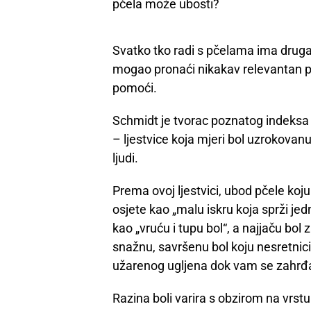
pčela može ubosti?
Svatko tko radi s pčelama ima drugač
mogao pronaći nikakav relevantan po
pomoći.
Schmidt je tvorac poznatog indeksa 
– ljestvice koja mjeri bol uzrokovan
ljudi.
Prema ovoj ljestvici, ubod pčele koju p
osjete kao „malu iskru koja sprži jedn
kao „vruću i tupu bol“, a najjaču bo
snažnu, savršenu bol koju nesretnici 
užarenog ugljena dok vam se zahrđa
Razina boli varira s obzirom na vrstu