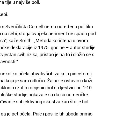
 tijelu najviše boli.
sebi.
 Sveučilišta Cornell nema određenu politiku
a na sebi, stoga ovaj eksperiment ne spada pod
inca“, kaže Smith. „Metoda korištena u ovom
ške deklaracije iz 1975. godine – autor studije
jestan svih rizika, pristao je na to i složio se s
javnosti.“
nekoliko pčela uhvativši ih za krila pincetom i
 na koja je sam odlučio. Žalac je ostavio u koži
klonio i zatim ocijenio bol na ljestvici od 1-10.
sihološke studije pokazale su da su numeričke
eđivanje subjektivnog iskustva kao što je bol.
a je pet pčela. Prije i poslije tih uboda primio