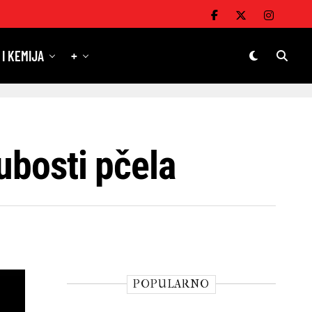
 I KEMIJA
+
ubosti pčela
POPULARNO