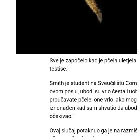
Sve je započelo kad je pčela uletjel
testise.
Smith je student na Sveučilištu Corne
ovom poslu, ubodi su vrlo česta i uob
proučavate pčele, one vrlo lako mog
iznenađen kad sam shvatio da ubod 
očekivao.“
Ovaj slučaj potaknuo ga je na razmišl