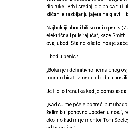
dio ruke i vrh i srednji dio palca.“ T
sličan je razbijanju jajeta na glavi – 
Najbolniji ubodi bili su oni u penis (7.
električna i pulsirajuća“, kaže Smith
ovaj ubod. Stalno kišete, nos je zače
Ubod u penis?
„Bolan je i definitivno nema onog osj
moram birati između uboda u nos ili 
Je li bilo trenutka kad je pomislio da
„Kad su me pčele po treći put ubadal
želim biti ponovno uboden u nos.“, r
oko, no kad mi je mentor Tom Seeley
od te opcije.“