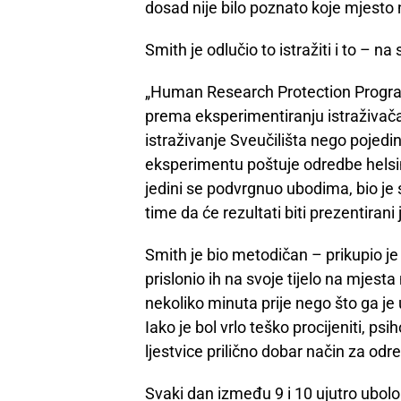
dosad nije bilo poznato koje mjesto na
Smith je odlučio to istražiti i to – na 
„Human Research Protection Program
prema eksperimentiranju istraživač
istraživanje Sveučilišta nego pojed
eksperimentu poštuje odredbe helsin
jedini se podvrgnuo ubodima, bio je sv
time da će rezultati biti prezentirani 
Smith je bio metodičan – prikupio je 
prislonio ih na svoje tijelo na mjesta
nekoliko minuta prije nego što ga je u
Iako je bol vrlo teško procijeniti, p
ljestvice prilično dobar način za odr
Svaki dan između 9 i 10 ujutro ubolo g