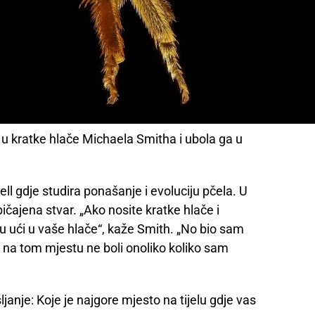
a u kratke hlače Michaela Smitha i ubola ga u
ll gdje studira ponašanje i evoluciju pčela. U
ičajena stvar. „Ako nosite kratke hlače i
u ući u vaše hlače“, kaže Smith. „No bio sam
na tom mjestu ne boli onoliko koliko sam
janje: Koje je najgore mjesto na tijelu gdje vas