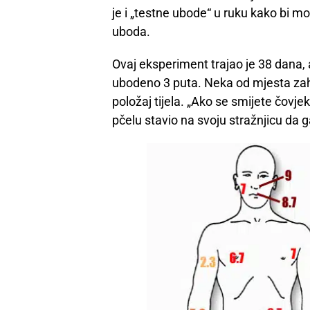
je i „testne ubode“ u ruku kako bi mog
uboda.
Ovaj eksperiment trajao je 38 dana, 
ubodeno 3 puta. Neka od mjesta zah
položaj tijela. „Ako se smijete čovje
pčelu stavio na svoju stražnjicu da ga