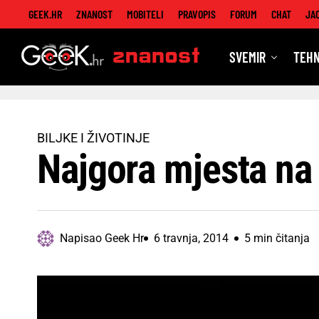
GEEK.HR
ZNANOST
MOBITELI
PRAVOPIS
FORUM
CHAT
JA
SVEMIR
TEHN
Znanost
BILJKE I ŽIVOTINJE
Najgora mjesta na 
Napisao
Geek Hr
6 travnja, 2014
5 min čitanja