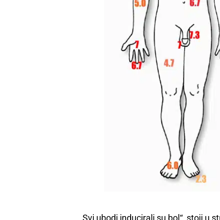
„Svi ubodi inducirali su bol“, stoji u s