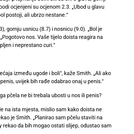
i ubodi ocjenjeni su ocjenom 2.3. „Ubod u glavu
bol postoji, ali ubrzo nestane.“
3), gornju usnicu (8.7) i nosnicu (9.0). „Bol je
. „Pogotovo nos. Vaše tijelo doista reagira na
pljen i neprestano curi.“
ećaja između ugode i boli“, kaže Smith. „Ali ako
penis, uvijek bih rađe odabrao onaj u penis.“
 ga pčela ne bi trebala ubosti u nos ili penis?
e na ista mjesta, mislio sam kako doista ne
ekao je Smith. „Planirao sam pčelu staviti na
 rekao da bih mogao ostati slijep, odustao sam