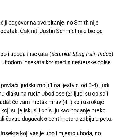
iji odgovor na ovo pitanje, no Smith nije
datak. Čak niti Justin Schmidt nije bio od
boli uboda insekata (
Schmidt Sting Pain Index
)
u ubodom insekata koristeći sinestetske opise
rivlači ljudski znoj (1 na ljestvici od 0-4) ljudi
u dlaku na ruci.“ Ubod ose (2) ljudi su opisali
l zadat će vam metak mrav (4+) koji uzrokuje
koji su je iskusili opisuju kao hodanje preko
li čavao dugačak 6 centimetara zabija u petu.
 insekta koji vas je ubo i mjesto uboda, no