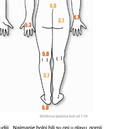
Smithova ljestvica boli od 1-10
tudiji. „Najmanje bolni bili su oni u glavu, gornji