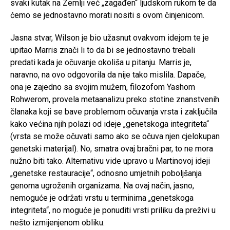
svaki kutak na Zemlji već „zagađen“ ljudskom rukom te da
ćemo se jednostavno morati nositi s ovom činjenicom.
Jasna stvar, Wilson je bio užasnut ovakvom idejom te je
upitao Marris znači li to da bi se jednostavno trebali
predati kada je očuvanje okoliša u pitanju. Marris je,
naravno, na ovo odgovorila da nije tako mislila. Dapače,
ona je zajedno sa svojim mužem, filozofom Yashom
Rohwerom, provela metaanalizu preko stotine znanstvenih
članaka koji se bave problemom očuvanja vrsta i zaključila
kako većina njih polazi od ideje „genetskoga integriteta“
(vrsta se može očuvati samo ako se očuva njen cjelokupan
genetski materijal). No, smatra ovaj bračni par, to ne mora
nužno biti tako. Alternativu vide upravo u Martinovoj ideji
„genetske restauracije“, odnosno umjetnih poboljšanja
genoma ugroženih organizama. Na ovaj način, jasno,
nemoguće je održati vrstu u terminima „genetskoga
integriteta“, no moguće je ponuditi vrsti priliku da preživi u
nešto izmijenjenom obliku.