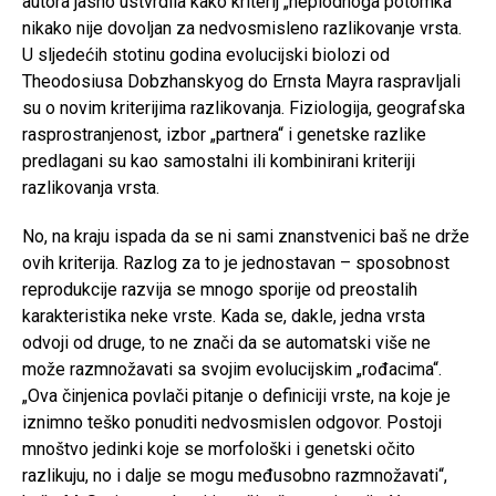
autora jasno ustvrdila kako kriterij „neplodnoga potomka“
nikako nije dovoljan za nedvosmisleno razlikovanje vrsta.
U sljedećih stotinu godina evolucijski biolozi od
Theodosiusa Dobzhanskyog do Ernsta Mayra raspravljali
su o novim kriterijima razlikovanja. Fiziologija, geografska
rasprostranjenost, izbor „partnera“ i genetske razlike
predlagani su kao samostalni ili kombinirani kriteriji
razlikovanja vrsta.
No, na kraju ispada da se ni sami znanstvenici baš ne drže
ovih kriterija. Razlog za to je jednostavan – sposobnost
reprodukcije razvija se mnogo sporije od preostalih
karakteristika neke vrste. Kada se, dakle, jedna vrsta
odvoji od druge, to ne znači da se automatski više ne
može razmnožavati sa svojim evolucijskim „rođacima“.
„Ova činjenica povlači pitanje o definiciji vrste, na koje je
iznimno teško ponuditi nedvosmislen odgovor. Postoji
mnoštvo jedinki koje se morfološki i genetski očito
razlikuju, no i dalje se mogu međusobno razmnožavati“,