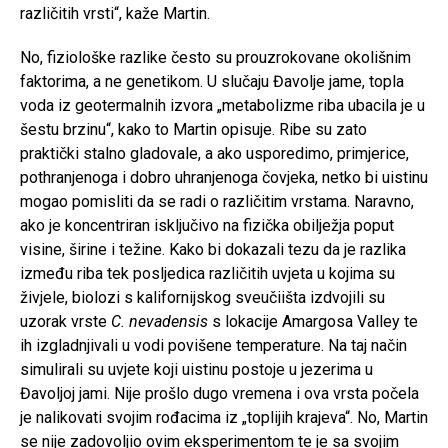
različitih vrsti“, kaže Martin.
No, fiziološke razlike često su prouzrokovane okolišnim
faktorima, a ne genetikom. U slučaju Đavolje jame, topla
voda iz geotermalnih izvora „metabolizme riba ubacila je u
šestu brzinu“, kako to Martin opisuje. Ribe su zato
praktički stalno gladovale, a ako usporedimo, primjerice,
pothranjenoga i dobro uhranjenoga čovjeka, netko bi uistinu
mogao pomisliti da se radi o različitim vrstama. Naravno,
ako je koncentriran isključivo na fizička obilježja poput
visine, širine i težine. Kako bi dokazali tezu da je razlika
između riba tek posljedica različitih uvjeta u kojima su
živjele, biolozi s kalifornijskog sveučiišta izdvojili su
uzorak vrste
C. nevadensis
s lokacije Amargosa Valley te
ih izgladnjivali u vodi povišene temperature. Na taj način
simulirali su uvjete koji uistinu postoje u jezerima u
Đavoljoj jami. Nije prošlo dugo vremena i ova vrsta počela
je nalikovati svojim rođacima iz „toplijih krajeva“. No, Martin
se nije zadovoljio ovim eksperimentom te je sa svojim