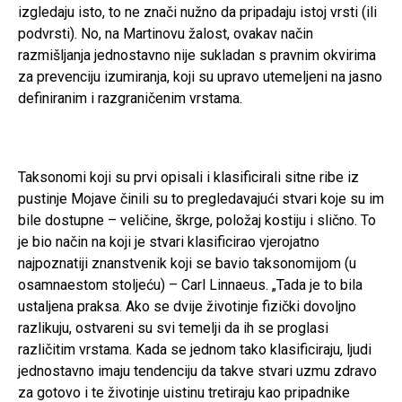
izgledaju isto, to ne znači nužno da pripadaju istoj vrsti (ili
podvrsti). No, na Martinovu žalost, ovakav način
razmišljanja jednostavno nije sukladan s pravnim okvirima
za prevenciju izumiranja, koji su upravo utemeljeni na jasno
definiranim i razgraničenim vrstama.
Taksonomi koji su prvi opisali i klasificirali sitne ribe iz
pustinje Mojave činili su to pregledavajući stvari koje su im
bile dostupne – veličine, škrge, položaj kostiju i slično. To
je bio način na koji je stvari klasificirao vjerojatno
najpoznatiji znanstvenik koji se bavio taksonomijom (u
osamnaestom stoljeću) – Carl Linnaeus. „Tada je to bila
ustaljena praksa. Ako se dvije životinje fizički dovoljno
razlikuju, ostvareni su svi temelji da ih se proglasi
različitim vrstama. Kada se jednom tako klasificiraju, ljudi
jednostavno imaju tendenciju da takve stvari uzmu zdravo
za gotovo i te životinje uistinu tretiraju kao pripadnike