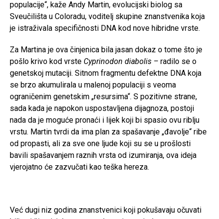
populacije“, kaže Andy Martin, evolucijski biolog sa
Sveučilišta u Coloradu, voditelj skupine znanstvenika koja
je istraživala specifičnosti DNA kod nove hibridne vrste.
Za Martina je ova činjenica bila jasan dokaz o tome što je
pošlo krivo kod vrste
Cyprinodon diabolis –
radilo se o
genetskoj mutaciji. Sitnom fragmentu defektne DNA koja
se brzo akumulirala u malenoj populaciji s veoma
ograničenim genetskim „resursima“. S pozitivne strane,
sada kada je napokon uspostavljena dijagnoza, postoji
nada da je moguće pronaći i lijek koji bi spasio ovu riblju
vrstu. Martin tvrdi da ima plan za spašavanje „đavolje“ ribe
od propasti, ali za sve one ljude koji su se u prošlosti
bavili spašavanjem raznih vrsta od izumiranja, ova ideja
vjerojatno će zazvučati kao teška hereza.
Već dugi niz godina znanstvenici koji pokušavaju očuvati