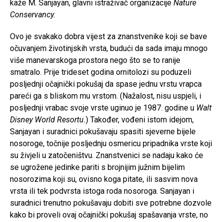
kaže M. Sanjayan, glavni istraživač organizacije
Nature
Conservancy.
Ovo je svakako dobra vijest za znanstvenike koji se bave
očuvanjem životinjskih vrsta, budući da sada imaju mnogo
više manevarskoga prostora nego što se to ranije
smatralo. Prije trideset godina ornitolozi su poduzeli
posljednji očajnički pokušaj da spase jednu vrstu vrapca
pareći ga s bliskom mu vrstom. (Nažalost, nisu uspjeli, i
posljednji vrabac svoje vrste uginuo je 1987. godine u
Walt
Disney World Resortu.
) Također, vođeni istom idejom,
Sanjayan i suradnici pokušavaju spasiti sjeverne bijele
nosoroge, točnije posljednju osmericu pripadnika vrste koji
su živjeli u zatočeništvu. Znanstvenici se nadaju kako će
se ugrožene jedinke pariti s brojnijim južnim bijelim
nosorozima koji su, ovisno koga pitate, ili sasvim nova
vrsta ili tek podvrsta istoga roda nosoroga. Sanjayan i
suradnici trenutno pokušavaju dobiti sve potrebne dozvole
kako bi proveli ovaj očajnički pokušaj spašavanja vrste, no