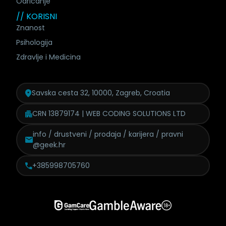
Odricanje
// KORISNI
Znanost
Psihologija
Zdravlje i Medicina
Savska cesta 32, 10000, Zagreb, Croatia
CRN 13879174 | WEB CODING SOLUTIONS LTD
info / drustveni / prodaja /
karijera / pravni
@geek.hr
+385998705760