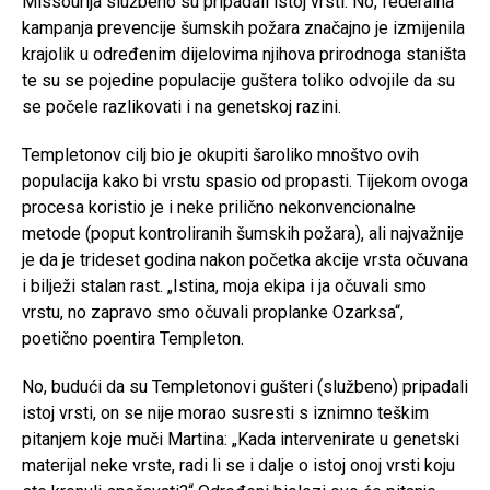
Missourija službeno su pripadali istoj vrsti. No, federalna
kampanja prevencije šumskih požara značajno je izmijenila
krajolik u određenim dijelovima njihova prirodnoga staništa
te su se pojedine populacije guštera toliko odvojile da su
se počele razlikovati i na genetskoj razini.
Templetonov cilj bio je okupiti šaroliko mnoštvo ovih
populacija kako bi vrstu spasio od propasti. Tijekom ovoga
procesa koristio je i neke prilično nekonvencionalne
metode (poput kontroliranih šumskih požara), ali najvažnije
je da je trideset godina nakon početka akcije vrsta očuvana
i bilježi stalan rast. „Istina, moja ekipa i ja očuvali smo
vrstu, no zapravo smo očuvali proplanke Ozarksa“,
poetično poentira Templeton.
No, budući da su Templetonovi gušteri (službeno) pripadali
istoj vrsti, on se nije morao susresti s iznimno teškim
pitanjem koje muči Martina: „Kada intervenirate u genetski
materijal neke vrste, radi li se i dalje o istoj onoj vrsti koju