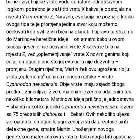
biljne i životinjske vrste vode se istom jednostavnom
logikom: potrebno je zaštititi vrstu X kakva je postojala na
mjestu Y u vremenu Z. Naravno, evolucija ne poznaje logiku
ovoga tipa te je promjena jedina stvar koju možemo
očekivati kod svih živih bića na planeti. I upravo tu stižemo
do Martinove heretične ideje – on smatra kako u ovom
slučaju rješenje nije očuvanje vrste X kakva je bila na
mjestu Z, već „oplemenjivanje“ vrste X novim genima koji
će joj omogućiti ono što joj evolucija nije dozvolila –
promjenu. Drugim riječima, Martin želi ovu ugroženu riblju
vrstu „oplemeniti“ genima njenoga rođaka – vrste
Cyprinodon nevadensis.
Obje vrste imaju zajedničkoga
pretka i, zanimljivo, žive u malenim jezerima udaljenim tek
nekoliko kilometara. Martinova ideja prilično je jednostavna
– ubaciti nekoliko jedinki
Cyprinodon nevadensisa
u jezero
sa 75 preostalih
diabolisa
i – čekati. Ovih nekoliko uljeza
vjerojatno bi omogućilo ugroženoj vrsti da prestane širiti
defektne gene, smatra Martin. Unošenjem novoga
genetskog materijala ova vrsta bi tako mogla biti spašena,