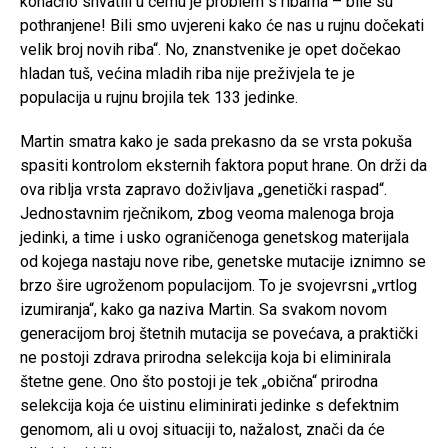
konačno shvatili u čemu je problem s ribama – bile su
pothranjene! Bili smo uvjereni kako će nas u rujnu dočekati
velik broj novih riba“. No, znanstvenike je opet dočekao
hladan tuš, većina mladih riba nije preživjela te je
populacija u rujnu brojila tek 133 jedinke.
Martin smatra kako je sada prekasno da se vrsta pokuša
spasiti kontrolom eksternih faktora poput hrane. On drži da
ova riblja vrsta zapravo doživljava „genetički raspad“.
Jednostavnim rječnikom, zbog veoma malenoga broja
jedinki, a time i usko ograničenoga genetskog materijala
od kojega nastaju nove ribe, genetske mutacije iznimno se
brzo šire ugroženom populacijom. To je svojevrsni „vrtlog
izumiranja“, kako ga naziva Martin. Sa svakom novom
generacijom broj štetnih mutacija se povećava, a praktički
ne postoji zdrava prirodna selekcija koja bi eliminirala
štetne gene. Ono što postoji je tek „obična“ prirodna
selekcija koja će uistinu eliminirati jedinke s defektnim
genomom, ali u ovoj situaciji to, nažalost, znači da će