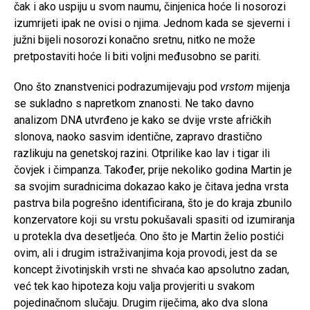
čak i ako uspiju u svom naumu, činjenica hoće li nosorozi
izumrijeti ipak ne ovisi o njima. Jednom kada se sjeverni i
južni bijeli nosorozi konačno sretnu, nitko ne može
pretpostaviti hoće li biti voljni međusobno se pariti.
Ono što znanstvenici podrazumijevaju pod
vrstom
mijenja
se sukladno s napretkom znanosti. Ne tako davno
analizom DNA utvrđeno je kako se dvije vrste afričkih
slonova, naoko sasvim identične, zapravo drastično
razlikuju na genetskoj razini. Otprilike kao lav i tigar ili
čovjek i čimpanza. Također, prije nekoliko godina Martin je
sa svojim suradnicima dokazao kako je čitava jedna vrsta
pastrva bila pogrešno identificirana, što je do kraja zbunilo
konzervatore koji su vrstu pokušavali spasiti od izumiranja
u protekla dva desetljeća. Ono što je Martin želio postići
ovim, ali i drugim istraživanjima koja provodi, jest da se
koncept životinjskih vrsti ne shvaća kao apsolutno zadan,
već tek kao hipoteza koju valja provjeriti u svakom
pojedinačnom slučaju. Drugim riječima, ako dva slona