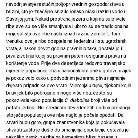
navodnjavanje rastućih poljoprivrednih gospodarstava u
blizini, što je značajno snizilo ionako nisku razinu vode u
Đavoljoj jami. Nekad prostrana jezera u kojima su plivale
ribe sve su se više smanjivala i ubrzo su se tradicionalna
mrijestilišta ove ribe našla iznad razine zemlje. U tom
trenutku ova je riba dospjela na federalnu listu ugroženih
vrsta, a, nakon devet godina pravnih bitaka, postala je i
prva životinja kojoj su pravnim putem osigurana prava na
korištenje voda. Prije dva desetljeća redovno travanjsko
mjerenje populacije riba u nacionalnom parku gotovo uvijek
je pokazivalo kako u podvodnim jezerima pliva najmanje
dvjesto pripadnika ove vrste. Mjerenja u rujnu, tijekom kojih
bi uvijek bilo pobrojano mnogo više riba, često su
pokazivala kako populacija
C. diabolisa
broji više od
petsto jedinki. No, sredinom devedesetih godina prošloga
stoljeća populacija ove ribe naglo je počela opadati. Da
stvari budu gore, grupa znanstvenika koja je pokušavala
shvatiti zašto je došlo do smanjenja populacije ostavila je
nekoliko zamki za ribe na kamenjima blizu bazena u