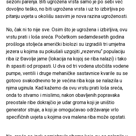
sezoni parenja. Biti ugrožena vrsta samo je po sebi već
dovoljno teško, no biti ugrožena vrsta i uz to izbirljiva po
pitanju uvjeta u okolišu sasvim je nova razina ugroženosti.
No, čak ni to nije sve. Osim što je ugrožena i izbirljiva, ovu
vrstu prati i loša sreća. Početkom sedamdesetih godina
prošloga stoljeća američki biolozi su izgradili tri umjetna
jezera u kojima su pokušali uzgojiti „rezervnu“ populaciju
riba iz Đavolje jame (lokacija na kojoj se riba nalazi) i tako
ih spasiti od propasti. U dva od tri vodena utočišta vodene
pumpe, ventili i druge mehaničke sastavnice kvarile su se
gotovo svakodnevno te je većina riba koja se nalazila u
njima uginula. Kad kažemo da ovu vrstu prati loša sreća,
onda to stvarno i mislimo; nakon obavljenih popravaka
preostale ribe dokrajčio je udar groma koji je uništio
generator struje, a koji je omogućavao održavanje vrlo
specifičnih uvjeta u kojima ova malena riba može opstati.