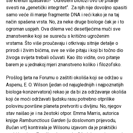
ste krenuli spašavati?“ Određeni biolozi ovo će pitanje
svesti na „genetički integritet“. Za njih nije dovoljno spasiti
samo veće ili manje fragmente DNA i reći kako je na taj
način spašena vrsta. No, za neke druge biologe čak je i to
ogroman uspjeh. Ova dilema već desetljećima muči sve
znanstvenike koji se susreću s kritično ugroženim
vrstama. Što više proučavaju i otkrivaju sitnije detalje o
prirodi i živim bićima, sve se više pitaju i koji bi točno dio
živoga svijeta trebali očuvati. Kao što vidite, ovo pitanje
barem je u jednakoj mjeri znanstveno koliko i filozofsko.
Prošlog ljeta na Forumu o zaštiti okoliša koji se održao u
Aspenu, E. O. Wilson (jedan od najuglednijih i najpoznatijih
biologa-konzervatora) rekao je da bi za održavanje okoliša
koji će moći održavati ljudsku rasu potrebno otprilike
polovinu površine planeta pretvoriti u divljinu. No, njegov
stav naišao je i na žestoki otpor. Emma Marris, autorica
knjige
Rambunctious Garden
(u doslovnom prijevodu,
Bučan vrt
) kontrirala je Wilsonu izjavom da je praktički