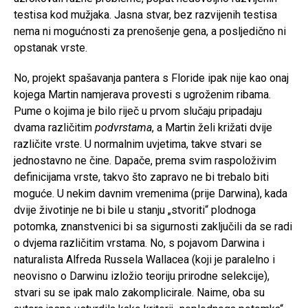
testisa kod mužjaka. Jasna stvar, bez razvijenih testisa
nema ni mogućnosti za prenošenje gena, a posljedično ni
opstanak vrste.
No, projekt spašavanja pantera s Floride ipak nije kao onaj
kojega Martin namjerava provesti s ugroženim ribama.
Pume o kojima je bilo riječ u prvom slučaju pripadaju
dvama različitim
podvrstama
, a Martin želi križati dvije
različite vrste. U normalnim uvjetima, takve stvari se
jednostavno ne čine. Dapače, prema svim raspoloživim
definicijama vrste, takvo što zapravo ne bi trebalo biti
moguće. U nekim davnim vremenima (prije Darwina), kada
dvije životinje ne bi bile u stanju „stvoriti“ plodnoga
potomka, znanstvenici bi sa sigurnosti zaključili da se radi
o dvjema različitim vrstama. No, s pojavom Darwina i
naturalista Alfreda Russela Wallacea (koji je paralelno i
neovisno o Darwinu izložio teoriju prirodne selekcije),
stvari su se ipak malo zakomplicirale. Naime, oba su