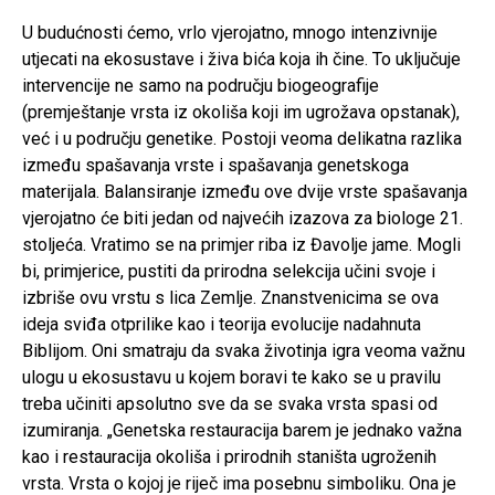
U budućnosti ćemo, vrlo vjerojatno, mnogo intenzivnije
utjecati na ekosustave i živa bića koja ih čine. To uključuje
intervencije ne samo na području biogeografije
(premještanje vrsta iz okoliša koji im ugrožava opstanak),
već i u području genetike. Postoji veoma delikatna razlika
između spašavanja vrste i spašavanja genetskoga
materijala. Balansiranje između ove dvije vrste spašavanja
vjerojatno će biti jedan od najvećih izazova za biologe 21.
stoljeća. Vratimo se na primjer riba iz Đavolje jame. Mogli
bi, primjerice, pustiti da prirodna selekcija učini svoje i
izbriše ovu vrstu s lica Zemlje. Znanstvenicima se ova
ideja sviđa otprilike kao i teorija evolucije nadahnuta
Biblijom. Oni smatraju da svaka životinja igra veoma važnu
ulogu u ekosustavu u kojem boravi te kako se u pravilu
treba učiniti apsolutno sve da se svaka vrsta spasi od
izumiranja. „Genetska restauracija barem je jednako važna
kao i restauracija okoliša i prirodnih staništa ugroženih
vrsta. Vrsta o kojoj je riječ ima posebnu simboliku. Ona je