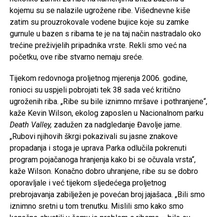
kojemu su se nalazile ugrožene ribe. Višednevne kiše
zatim su prouzrokovale vodene bujice koje su zamke
gurnule u bazen s ribama te je na taj način nastradalo oko
trećine preživjelih pripadnika vrste. Rekli smo već na
početku, ove ribe stvarno nemaju sreće.
Tijekom redovnoga proljetnog mjerenja 2006. godine,
ronioci su uspjeli pobrojati tek 38 sada već kritično
ugroženih riba. „Ribe su bile iznimno mršave i pothranjene“,
kaže Kevin Wilson, ekolog zaposlen u Nacionalnom parku
Death Valley,
zadužen za nadgledanje Đavolje jame.
„Rubovi njihovih škrgi pokazivali su jasne znakove
propadanja i stoga je uprava Parka odlučila pokrenuti
program pojačanoga hranjenja kako bi se očuvala vrsta“,
kaže Wilson. Konačno dobro uhranjene, ribe su se dobro
oporavljale i već tijekom sljedećega proljetnog
prebrojavanja zabilježen je povećan broj jajašaca. „Bili smo
iznimno sretni u tom trenutku. Mislili smo kako smo