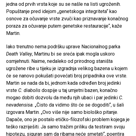
jedna od prvih vrsta koje su se našle na listi ugroženih.
Popuštanje pred idejom „genetskoga integriteta“ kao
osnove za očuvanje vrste zvuči kao priznavanje konačnog
poraza za očuvanje putem genetske restauracije“, kaže
Martin.
Iako trenutno nema podršku uprave Nacionalnog parka
Death Valley
, Martinu bi se sreća ipak mogla uskoro
osmjehnuti. Naime, nedaleko od prirodnog staništa
ugrožene ribe u tijeku je izgradnja velikog bazena u kojem
će se nanovo pokušati povećati broj pripadnika ove vrste.
Martin se nada da bi, jednom kada određen broj jedinki
vrste
C. diabolis
dospije u taj umjetni bazen, konačno
mogao dobiti dozvolu da među njih ubaci i par jedinki
C.
nevadensisa.
„Čisto da vidimo što će se dogoditi“, u šali
izgovara Martin. „Ovo više nije samo biološko pitanje.
Dapače, ono je postalo etičko-filozofski problem kojega je
teško razriješiti. Ja samo tražim priliku da testiram svoju
hipotezu, siguran sam da ribama neće smetati“, poentira