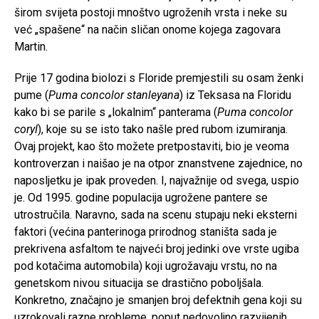
širom svijeta postoji mnoštvo ugroženih vrsta i neke su
već „spašene“ na način sličan onome kojega zagovara
Martin.
Prije 17 godina biolozi s Floride premjestili su osam ženki
pume (
Puma concolor stanleyana
) iz Teksasa na Floridu
kako bi se parile s „lokalnim“ panterama (
Puma concolor
coryl
), koje su se isto tako našle pred rubom izumiranja.
Ovaj projekt, kao što možete pretpostaviti, bio je veoma
kontroverzan i naišao je na otpor znanstvene zajednice, no
naposljetku je ipak proveden. I, najvažnije od svega, uspio
je. Od 1995. godine populacija ugrožene pantere se
utrostručila. Naravno, sada na scenu stupaju neki eksterni
faktori (većina panterinoga prirodnog staništa sada je
prekrivena asfaltom te najveći broj jedinki ove vrste ugiba
pod kotačima automobila) koji ugrožavaju vrstu, no na
genetskom nivou situacija se drastično poboljšala.
Konkretno, značajno je smanjen broj defektnih gena koji su
uzrokovali razne probleme, poput nedovoljno razvijenih