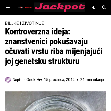
Znanost
BILJKE I ŽIVOTINJE
Kontroverzna ideja:
znanstvenici pokušavaju
očuvati vrstu riba mijenjajući
joj genetsku strukturu
Geek Hr
15 prosinca, 2012
21 min čitanja
Napisao