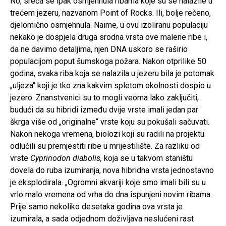
No, sreća se ipak osmjehnula ribama koje su se nalazile u
trećem jezeru, nazvanom Point of Rocks. Ili, bolje rečeno,
djelomično osmjehnula. Naime, u ovu izoliranu populaciju
nekako je dospjela druga srodna vrsta ove malene ribe i,
da ne davimo detaljima, njen DNA uskoro se raširio
populacijom poput šumskoga požara. Nakon otprilike 50
godina, svaka riba koja se nalazila u jezeru bila je potomak
„uljeza“ koji je tko zna kakvim spletom okolnosti dospio u
jezero. Znanstvenici su to mogli veoma lako zaključiti,
budući da su hibridi između dvije vrste imali jedan par
škrga više od „originalne“ vrste koju su pokušali sačuvati.
Nakon nekoga vremena, biolozi koji su radili na projektu
odlučili su premjestiti ribe u mrijestilište. Za razliku od
vrste
Cyprinodon diabolis,
koja se u takvom staništu
dovela do ruba izumiranja, nova hibridna vrsta jednostavno
je eksplodirala. „Ogromni akvariji koje smo imali bili su u
vrlo malo vremena od vrha do dna ispunjeni novim ribama.
Prije samo nekoliko desetaka godina ova vrsta je
izumirala, a sada odjednom doživljava neslućeni rast