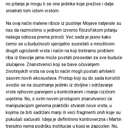
no pitanje je mogu li se one jedinke koje prežive i dalje
smatrati tom istom vrstom.
Na ovaj način malene ribice iz pustinje Mojave natjerale su
nas da razmislimo o jednom izvorno filozofskom pitanju
našega odnosa prema prirodi. Već sada je jasno kako
ćemo se u budućnosti vjerojatno susretati s mnoštvom
drugih ugroženih vrsta i način na koji tretiramo problem
riba iz Đavolje jame može postati presedan za sve buduće
slučajeve. Znanstvenici koji se bave očuvanjem
životinjskih vrsta na ovaj bi način mogli postati arhitekti
sasvim novih ekosustava. Pristup koji su do sada koristili
svodio se na izuzimanje jedinki iz divljine i održavanje
vrste njihovim parenjem u kontroliranim i manje rizičnim
uvjetima. No, s ovim novim pristupom znanstvenici će
manipulacijom genoma praktički stvarati nove vrste, u
kojima će biti sadržani manji ili veći fragmenti onih koje su
pokušali sačuvati. Ideja je definitivno kontroverzna i Martin
trenutno nema podršku institucije u kojoj je zaposlen. No,