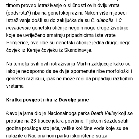
timom proveo istraživanje o sličnosti ovih dviju vrsta
(podvrsta?) riba na genetskoj razini. Nakon više mjeseci
istraživanja došli su do zaključka da su
C. diabolis
i
C.
nevadensis
genetski sličnije nego mnoge druge životinje
koje se uvriježeno smatraju pripadnicima iste vrste.
Primjerice, ove ribe su genetski sličnije jedna drugoj nego
čovjek iz Kenije čovjeku iz Skandinavije.
Na temelju svih ovih istraživanja Martin zaključuje kako se,
iako je neosporno da se dvije spomenute ribe morfološki i
genetski razlikuju, ipak ne može reći da pripadaju različitim
vrstama.
Kratka povijest riba iz Đavolje jame
Đavolja jama dio je Nacionalnoga parka
Death Valley
koji se
prostire na 23 tisuće jutara površine. Tijekom šezdesetih
godina prošloga stoljeća, velike količine vode koje su se
nalazile u Nacionalnom parku iskorištene su za