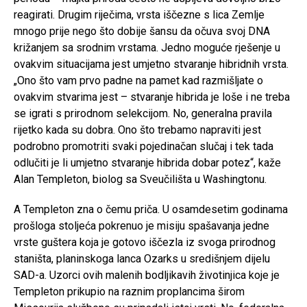
reagirati. Drugim riječima, vrsta iščezne s lica Zemlje
mnogo prije nego što dobije šansu da očuva svoj DNA
križanjem sa srodnim vrstama. Jedno moguće rješenje u
ovakvim situacijama jest umjetno stvaranje hibridnih vrsta.
„Ono što vam prvo padne na pamet kad razmišljate o
ovakvim stvarima jest – stvaranje hibrida je loše i ne treba
se igrati s prirodnom selekcijom. No, generalna pravila
rijetko kada su dobra. Ono što trebamo napraviti jest
podrobno promotriti svaki pojedinačan slučaj i tek tada
odlučiti je li umjetno stvaranje hibrida dobar potez“, kaže
Alan Templeton, biolog sa Sveučilišta u Washingtonu.
A Templeton zna o čemu priča. U osamdesetim godinama
prošloga stoljeća pokrenuo je misiju spašavanja jedne
vrste guštera koja je gotovo iščezla iz svoga prirodnog
staništa, planinskoga lanca Ozarks u središnjem dijelu
SAD-a. Uzorci ovih malenih bodljikavih životinjica koje je
Templeton prikupio na raznim proplancima širom