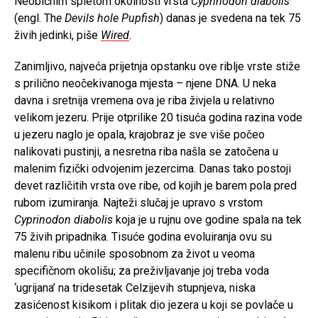
Neobičnim spletom okolnosti vrsta
Cyprinodon diabolis
(engl. Th
e
Devils hole Pupfish
) danas je svedena na tek 75
živih jedinki, piše
Wired
.
Zanimljivo, najveća prijetnja opstanku ove riblje vrste stiže
s prilično neočekivanoga mjesta – njene DNA. U neka
davna i sretnija vremena ova je riba živjela u relativno
velikom jezeru. Prije otprilike 20 tisuća godina razina vode
u jezeru naglo je opala, krajobraz je sve više počeo
nalikovati pustinji, a nesretna riba našla se zatočena u
malenim fizički odvojenim jezercima. Danas tako postoji
devet različitih vrsta ove ribe, od kojih je barem pola pred
rubom izumiranja. Najteži slučaj je upravo s vrstom
Cyprinodon diabolis
koja je u rujnu ove godine spala na tek
75 živih pripadnika. Tisuće godina evoluiranja ovu su
malenu ribu učinile sposobnom za život u veoma
specifičnom okolišu; za preživljavanje joj treba voda
‘ugrijana’ na tridesetak Celzijevih stupnjeva, niska
zasićenost kisikom i plitak dio jezera u koji se povlače u