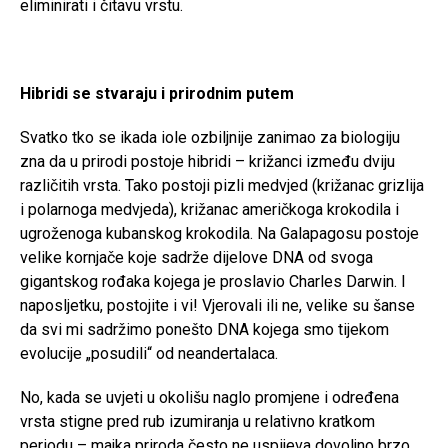
eliminirati i čitavu vrstu.
Hibridi se stvaraju i prirodnim putem
Svatko tko se ikada iole ozbiljnije zanimao za biologiju
zna da u prirodi postoje hibridi – križanci između dviju
različitih vrsta. Tako postoji pizli medvjed (križanac grizlija
i polarnoga medvjeda), križanac američkoga krokodila i
ugroženoga kubanskog krokodila. Na Galapagosu postoje
velike kornjače koje sadrže dijelove DNA od svoga
gigantskog rođaka kojega je proslavio Charles Darwin. I
naposljetku, postojite i vi! Vjerovali ili ne, velike su šanse
da svi mi sadržimo ponešto DNA kojega smo tijekom
evolucije „posudili“ od neandertalaca.
No, kada se uvjeti u okolišu naglo promjene i određena
vrsta stigne pred rub izumiranja u relativno kratkom
periodu – majka priroda često ne uspijeva dovoljno brzo