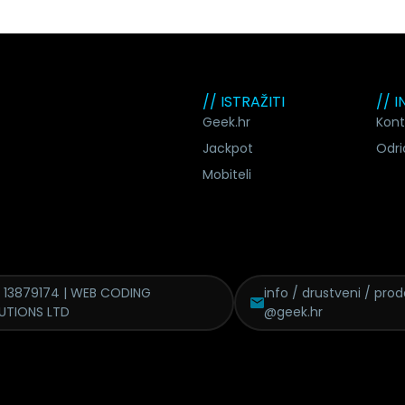
// ISTRAŽITI
// 
Geek.hr
Kont
Jackpot
Odri
Mobiteli
 13879174 | WEB CODING
info / drustveni / pro
UTIONS LTD
@geek.hr