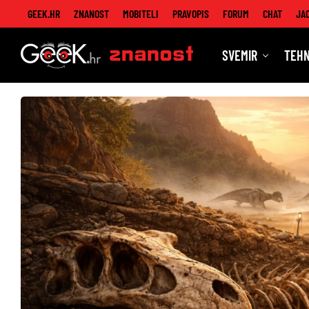
GEEK.HR
ZNANOST
MOBITELI
PRAVOPIS
FORUM
CHAT
JA
SVEMIR
TEHN
Znanost