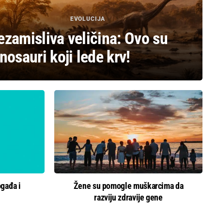
EVOLUCIJA
ezamisliva veličina: Ovo su
nosauri koji lede krv!
ogađa i
Žene su pomogle muškarcima da
razviju zdravije gene