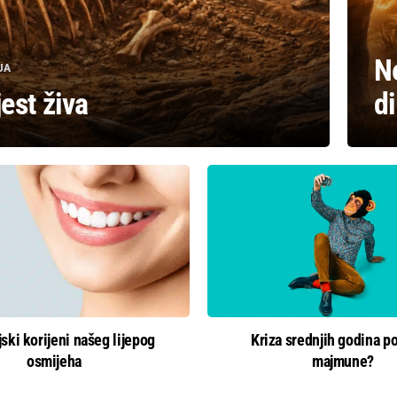
N
JA
jest živa
di
jski korijeni našeg lijepog
Kriza srednjih godina p
osmijeha
majmune?