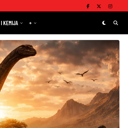
 I KEMIJA
+