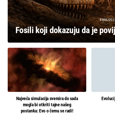
EVOLUCI
Fosili koji dokazuju da je povi
Najveća simulacija svemira do sada
Evoluci
mogla bi otkriti tajne našeg
postanka: Evo o čemu se radi!