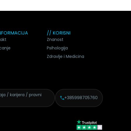
INFORMACIJA
// KORISNI
akt
Znanost
canje
Psihologija
Zdravlje i Medicina
daja /
karijera / pravni
+385998705760