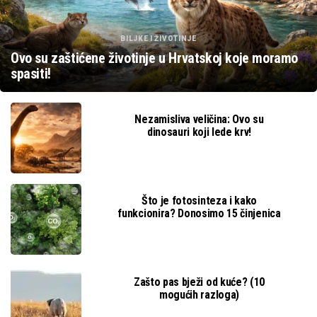
BILJKE I ŽIVOTINJE
Ovo su zaštićene životinje u Hrvatskoj koje moramo
spasiti!
Nezamisliva veličina: Ovo su
dinosauri koji lede krv!
Što je fotosinteza i kako
funkcionira? Donosimo 15 činjenica
Zašto pas bježi od kuće? (10
mogućih razloga)