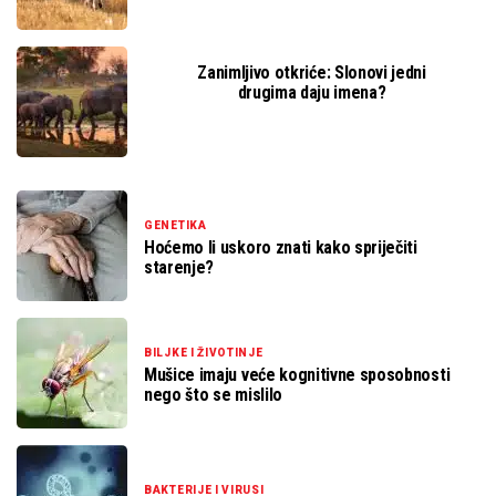
Zanimljivo otkriće: Slonovi jedni
drugima daju imena?
GENETIKA
Hoćemo li uskoro znati kako spriječiti
starenje?
BILJKE I ŽIVOTINJE
Mušice imaju veće kognitivne sposobnosti
nego što se mislilo
BAKTERIJE I VIRUSI