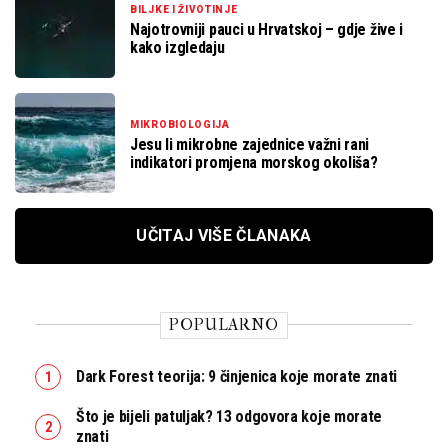
BILJKE I ŽIVOTINJE
Najotrovniji pauci u Hrvatskoj – gdje žive i
kako izgledaju
MIKROBIOLOGIJA
Jesu li mikrobne zajednice važni rani
indikatori promjena morskog okoliša?
UČITAJ VIŠE ČLANAKA
POPULARNO
Dark Forest teorija: 9 činjenica koje morate znati
Što je bijeli patuljak? 13 odgovora koje morate
znati