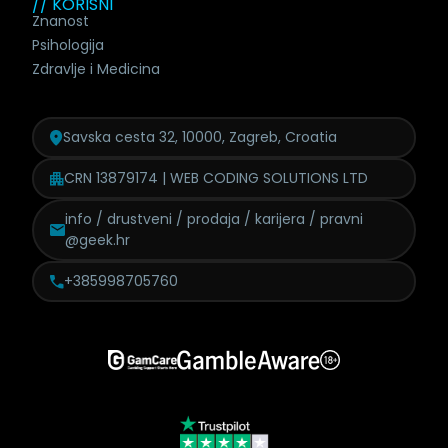
// KORISNI
Znanost
Psihologija
Zdravlje i Medicina
Savska cesta 32, 10000, Zagreb, Croatia
CRN 13879174 | WEB CODING SOLUTIONS LTD
info / drustveni / prodaja /
karijera / pravni
@geek.hr
+385998705760