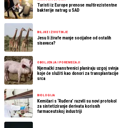
Turisti iz Europe prenose multirezistentne
bakterije natrag u SAD
BILJKE I ŽIVOTINJE
Jesu li žirafe manje socijalne od ostalih
sisavaca?
OBOLJENJA I POREMEĆAJI
Njemački znanstvenici planiraju uzgoj svinja
koje će služiti kao donori za transplantacije
srca
BIOLOGIJA
Kemičari s ‘Ruđera’ razvili su novi protokol
za sintetiziranje derivata korisnih
farmaceutskoj industriji