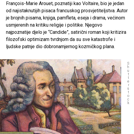
François-Marie Arouet, poznatiji kao Voltaire, bio je jedan
od najistaknutijih pisaca francuskog prosvjetiteljstva. Autor
je brojnih pisama, knjiga, pamfleta, eseja i drama, većinom
usmjerenih na kritiku religije i politike. Njegovo
najpoznatije djelo je “Candide”, satirični roman koji kritizira
filozofski optimizam tvrdnjom da su sve katastrofe i
ljudske patnje dio dobronamjernog kozmičkog plana.
S
h
u
t
t
e
r
s
t
o
c
k