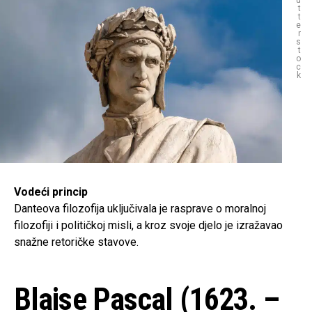
u
t
t
e
r
s
t
o
c
k
Vodeći princip
Danteova filozofija uključivala je rasprave o moralnoj
filozofiji i političkoj misli, a kroz svoje djelo je izražavao
snažne retoričke stavove.
Blaise Pascal (1623. –