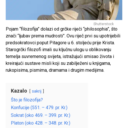
Shutterstock
Pojam “filozofija” dolazi od grčke riječi “philosophia”, što
znači “ljubav prema mudrosti”. Ovu riječ prvi su upotrijebili
predsokratovci poput Pitagore u 6. stoljeću prije Krista.
Starogrčki filozofi imali su ključnu ulogu u oblikovanju
temelja suvremenog svijeta, istražujući smisao života i
kreirajući sustave misli koji su zabilježeni u knjigama,
rukopisima, pismima, dramama i drugim medijima.
Kazalo
sakrij
Što je filozofija?
Konfucije (551. – 479. pr. Kr.)
Sokrat (oko 469. – 399. pr. Kr.)
Platon (oko 428. – 348. pr. Kr.)