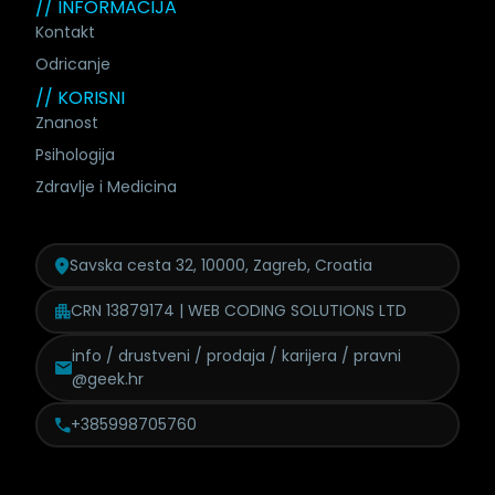
// INFORMACIJA
Kontakt
Odricanje
// KORISNI
Znanost
Psihologija
Zdravlje i Medicina
Savska cesta 32, 10000, Zagreb, Croatia
CRN 13879174 | WEB CODING SOLUTIONS LTD
info / drustveni / prodaja /
karijera / pravni
@geek.hr
+385998705760