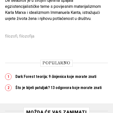
De Beauvoir je u svojim djelima spajala
egzistencijalističke teme s povijesnim materijalizmom
Karla Marxa i idealizmom Immanuela Kanta, istražujući
uvjete života žena i njihovu potlačenost u društvu.
filozofi
,
filozofija
POPULARNO
Dark Forest teorija: 9 činjenica koje morate znati
Što je bijeli patuljak? 13 odgovora koje morate znati
MOŽDA ĆE VAS ZANIMATI