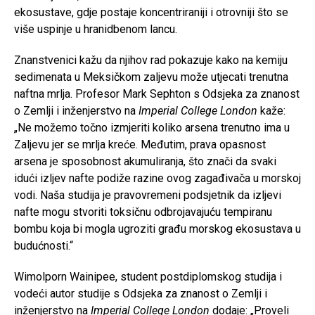
ekosustave, gdje postaje koncentriraniji i otrovniji što se
više uspinje u hranidbenom lancu.
Znanstvenici kažu da njihov rad pokazuje kako na kemiju
sedimenata u Meksičkom zaljevu može utjecati trenutna
naftna mrlja. Profesor Mark Sephton s Odsjeka za znanost
o Zemlji i inženjerstvo na
Imperial College London
kaže:
„Ne možemo točno izmjeriti koliko arsena trenutno ima u
Zaljevu jer se mrlja kreće. Međutim, prava opasnost
arsena je sposobnost akumuliranja, što znači da svaki
idući izljev nafte podiže razine ovog zagađivača u morskoj
vodi. Naša studija je pravovremeni podsjetnik da izljevi
nafte mogu stvoriti toksičnu odbrojavajuću tempiranu
bombu koja bi mogla ugroziti građu morskog ekosustava u
budućnosti.“
Wimolporn Wainipee, student postdiplomskog studija i
vodeći autor studije s Odsjeka za znanost o Zemlji i
inženjerstvo na
Imperial College London
dodaje: „Proveli