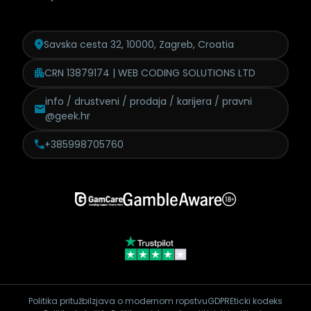
Savska cesta 32, 10000, Zagreb, Croatia
CRN 13879174 | WEB CODING SOLUTIONS LTD
info / drustveni / prodaja /
karijera / pravni
@geek.hr
+385998705760
Politika pritužbi
Izjava o modernom ropstvu
GDPR
Eticki kodeks