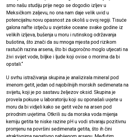
smo našu studiju prije nego se dogodio izljev u
Meksičkom zaljevu, no ona nam daje velik uvid u
potencijalnu novu opasnost za okoliš u ovoj regiji. Tisuće
galona nafte istječu u svjetske oceane svake godine iz
velikih izljeva, bušenja u moru i rutinskog održavanja
bušotina, što znači da su mnoga mjesta pod rizikom
rastućih razina arsena, što bi dugoročno moglo utjecati na
živi svijet vode, biljke i ljude koji ovise o morima da bi
opstali.“
U svrhu istraživanja skupina je analizirala mineral pod
imenom getit, jedan od najobilnijih morskih sedimenata na
svijetu, koji je po sastavu željezov oksid. Skupina je
provela pokuse u laboratoriju koji su oponašali uvjete u
moru da bi vidjeli kako se getit veže na arsen pod
prirodnim uvjetima. Otkrili su da morska voda mijenja
kemiju getita te niske razine pH u vodi stvaraju pozitivnu
promjenu na površini sedimenata getita, što ih čini
atraktivnima negativno nabijenom arsenu. Međutim,