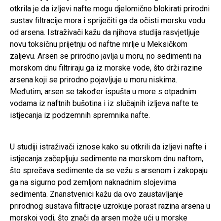
otkrila je da izljevi nafte mogu djelomično blokirati prirodni
sustav filtracije mora i spriječiti ga da očisti morsku vodu
od arsena. Istraživači kažu da njihova studija rasvjetljuje
novu toksičnu prijetnju od naftne mrlje u Meksičkom
zaljevu. Arsen se prirodno javlja u moru, no sedimenti na
morskom dnu filtriraju ga iz morske vode, što drži razine
arsena koji se prirodno pojavljuje u moru niskima.
Međutim, arsen se također ispušta u more s otpadnim
vodama iz naftnih bušotina i iz slučajnih izljeva nafte te
istjecanja iz podzemnih spremnika nafte.
U studiji istraživači iznose kako su otkrili da izljevi nafte i
istjecanja začepljuju sedimente na morskom dnu naftom,
što sprečava sedimente da se vežu s arsenom i zakopaju
ga na sigurno pod zemljom naknadnim slojevima
sedimenta. Znanstvenici kažu da ovo zaustavljanje
prirodnog sustava filtracije uzrokuje porast razina arsena u
morskoj vodi, što znači da arsen može ući u morske