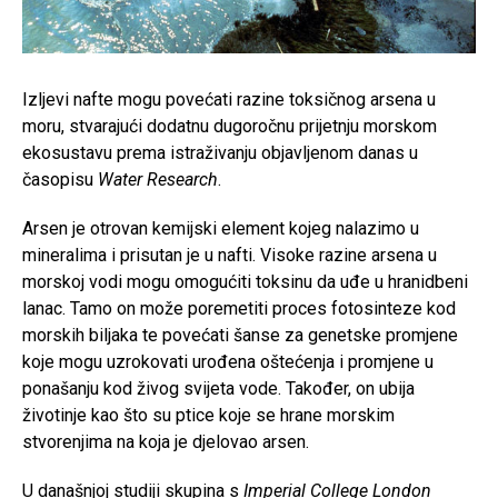
Izljevi nafte mogu povećati razine toksičnog arsena u
moru, stvarajući dodatnu dugoročnu prijetnju morskom
ekosustavu prema istraživanju objavljenom danas u
časopisu
Water Research
.
Arsen je otrovan kemijski element kojeg nalazimo u
mineralima i prisutan je u nafti. Visoke razine arsena u
morskoj vodi mogu omogućiti toksinu da uđe u hranidbeni
lanac. Tamo on može poremetiti proces fotosinteze kod
morskih biljaka te povećati šanse za genetske promjene
koje mogu uzrokovati urođena oštećenja i promjene u
ponašanju kod živog svijeta vode. Također, on ubija
životinje kao što su ptice koje se hrane morskim
stvorenjima na koja je djelovao arsen.
U današnjoj studiji skupina s
Imperial College London