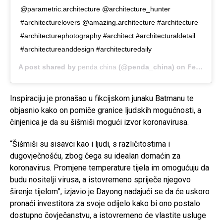
@parametric.architecture @architecture_hunter
#architecturelovers @amazing.architecture #architecture
#architecturephotography #architect #architecturaldetail
#architectureanddesign #architecturedaily
A post shared by
penda china
(@penda_china) on
Feb 19, 2020 at 6:15am PST
Inspiraciju je pronašao u fikcijskom junaku Batmanu te
objasnio kako on pomiče granice ljudskih mogućnosti, a
činjenica je da su šišmiši mogući izvor koronavirusa.
“Šišmiši su sisavci kao i ljudi, s različitostima i
dugovječnošću, zbog čega su idealan domaćin za
koronavirus. Promjene temperature tijela im omogućuju da
budu nositelji virusa, a istovremeno spriječe njegovo
širenje tijelom”, izjavio je Dayong nadajući se da će uskoro
pronaći investitora za svoje odijelo kako bi ono postalo
dostupno čovječanstvu, a istovremeno će vlastite usluge