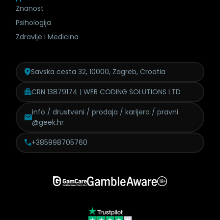
Znanost
Psihologija
Zdravlje i Medicina
Savska cesta 32, 10000, Zagreb, Croatia
CRN 13879174 | WEB CODING SOLUTIONS LTD
info / drustveni / prodaja /
karijera / pravni
@geek.hr
+385998705760