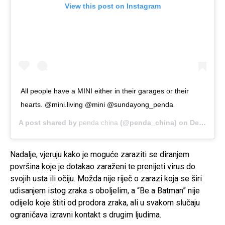
View this post on Instagram
All people have a MINI either in their garages or their
hearts. @mini.living @mini @sundayong_penda
A post shared by
penda china
(@penda_china) on
Dec 11, 2019 at 4:27am PST
Nadalje, vjeruju kako je moguće zaraziti se diranjem
površina koje je dotakao zaraženi te prenijeti virus do
svojih usta ili očiju. Možda nije riječ o zarazi koja se širi
udisanjem istog zraka s oboljelim, a “Be a Batman” nije
odijelo koje štiti od prodora zraka, ali u svakom slučaju
ograničava izravni kontakt s drugim ljudima.