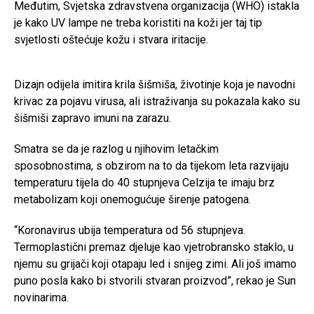
Međutim, Svjetska zdravstvena organizacija (WHO) istakla
je kako UV lampe ne treba koristiti na koži jer taj tip
svjetlosti oštećuje kožu i stvara iritacije.
Dizajn odijela imitira krila šišmiša, životinje koja je navodni
krivac za pojavu virusa, ali istraživanja su pokazala kako su
šišmiši zapravo imuni na zarazu.
Smatra se da je razlog u njihovim letačkim
sposobnostima, s obzirom na to da tijekom leta razvijaju
temperaturu tijela do 40 stupnjeva Celzija te imaju brz
metabolizam koji onemogućuje širenje patogena.
“Koronavirus ubija temperatura od 56 stupnjeva.
Termoplastični premaz djeluje kao vjetrobransko staklo, u
njemu su grijači koji otapaju led i snijeg zimi. Ali još imamo
puno posla kako bi stvorili stvaran proizvod”, rekao je Sun
novinarima.