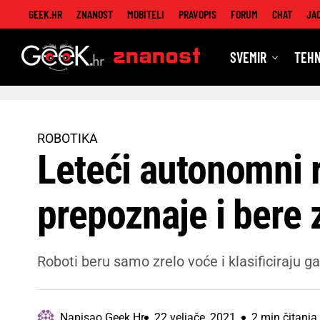
GEEK.HR
ZNANOST
MOBITELI
PRAVOPIS
FORUM
CHAT
JA
SVEMIR
TEHN
Znanost
ROBOTIKA
Leteći autonomni 
prepoznaje i bere 
Roboti beru samo zrelo voće i klasificiraju ga 
Napisao
Geek Hr
22 veljače, 2021
2 min čitanja