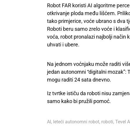
Robot FAR koristi AI algoritme perce
otkrivanje ploda među lišćem. Prilik
tako primjerice, voće ubrano s dva t
Roboti beru samo zrelo voće i klasific
voća, robot pronalazi najbolji način 
uhvati i ubere.
Na jednom voćnjaku može raditi više 
jedan autonomni “digitalni mozak”: T
mogu raditi 24 sata dnevno.
Iz tvrtke ističu da roboti nisu zamje
samo kako bi pružili pomoć.
AI
,
leteći autonomni robot
,
roboti
,
Tevel 