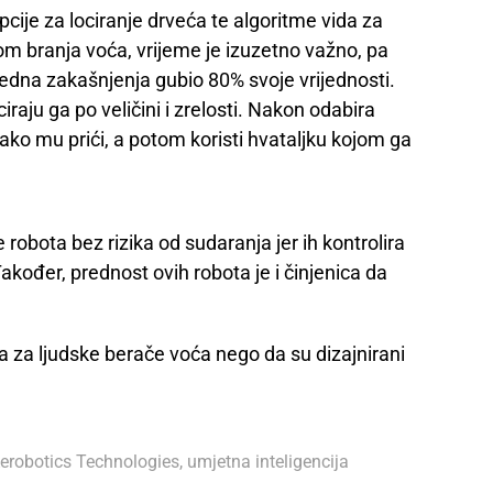
pcije za lociranje drveća te algoritme vida za
om branja voća, vrijeme je izuzetno važno, pa
jedna zakašnjenja gubio 80% svoje vrijednosti.
iraju ga po veličini i zrelosti. Nakon odabira
kako mu prići, a potom koristi hvataljku kojom ga
robota bez rizika od sudaranja jer ih kontrolira
akođer, prednost ovih robota je i činjenica da
na za ljudske berače voća nego da su dizajnirani
Aerobotics Technologies
,
umjetna inteligencija