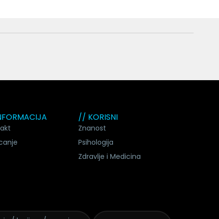
INFORMACIJA
// KORISNI
akt
Znanost
canje
Psihologija
Zdravlje i Medicina