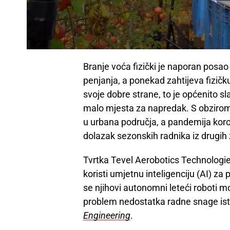
Branje voća fizički je naporan posao 
penjanja, a ponekad zahtijeva fizičk
svoje dobre strane, to je općenito s
malo mjesta za napredak. S obzirom
u urbana područja, a pandemija koro
dolazak sezonskih radnika iz drugih 
Tvrtka Tevel Aerobotics Technologies
koristi umjetnu inteligenciju (AI) za
se njihovi autonomni leteći roboti mog
problem nedostatka radne snage is
Engineering
.