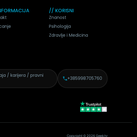
INFORMACIJA
// KORISNI
akt
Znanost
canje
Psihologija
Zdravlje i Medicina
daja /
karijera / pravni
+385998705760
Copyright © 2026 Geek.hr