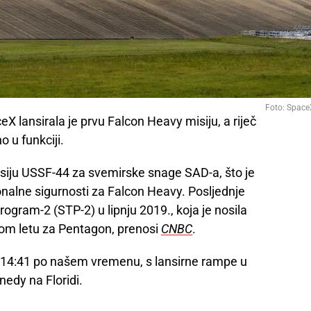
Foto: Space
eX lansirala je prvu Falcon Heavy misiju, a riječ
o u funkciji.
siju USSF-44 za svemirske snage SAD-a, što je
onalne sigurnosti za Falcon Heavy. Posljednje
Program-2 (STP-2) u lipnju 2019., koja je nosila
om letu za Pentagon, prenosi
CNBC
.
 u 14:41 po našem vremenu, s lansirne rampe u
dy na Floridi.