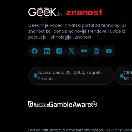
Geek.hr je vodeći hrvatski portal za tehnologiju i
znanost koji donosi najnovije trendove i uvide iz
područja Tehnologije i Znanosti.
Savska cesta 32, 10000, Zagreb,
CRN
Croatia
SOL
Politika pritužbi
Izjava o modernom ropstvu
GDPR
Eticki kod