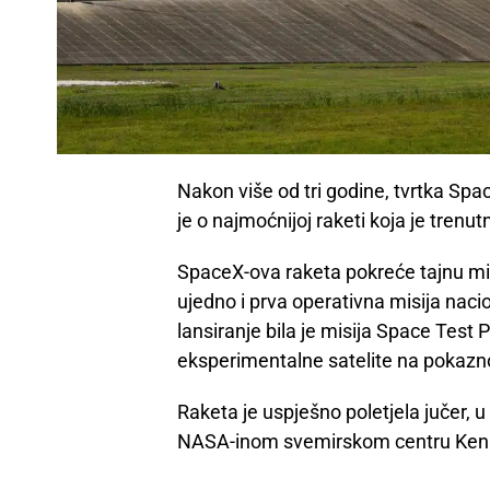
Nakon više od tri godine, tvrtka Spac
je o najmoćnijoj raketi koja je trenutn
SpaceX-ova raketa pokreće tajnu mi
ujedno i prva operativna misija naci
lansiranje bila je misija Space Test 
eksperimentalne satelite na pokazn
Raketa je uspješno poletjela jučer,
NASA-inom svemirskom centru Kenne