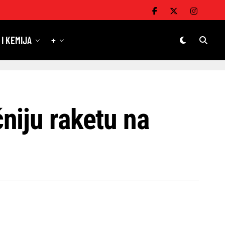
 I KEMIJA
+
niju raketu na