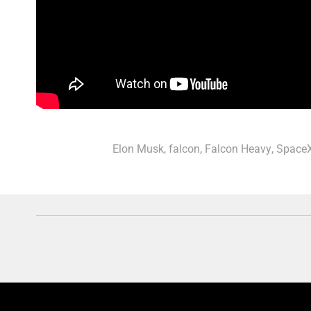
Elon Musk
,
falcon
,
Falcon Heavy
,
Space