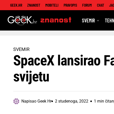
GEEK.HR
ZNANOST
MOBITELI
PRAVOPIS
FORUM
CHAT
JA
SVEMIR
TEHN
Znanost
SVEMIR
SpaceX lansirao F
svijetu
Napisao
Geek Hr
2 studenoga, 2022
1 min čitan