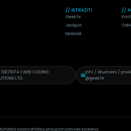
// ISTRAŽITI
// 
Geek.hr
Kont
Jackpot
Odri
Mobiteli
 13879174 | WEB CODING
info / drustveni / pro
UTIONS LTD
@geek.hr
eks
Politika kolačića
Politika pristupačnosti
Uvjeti korištenja