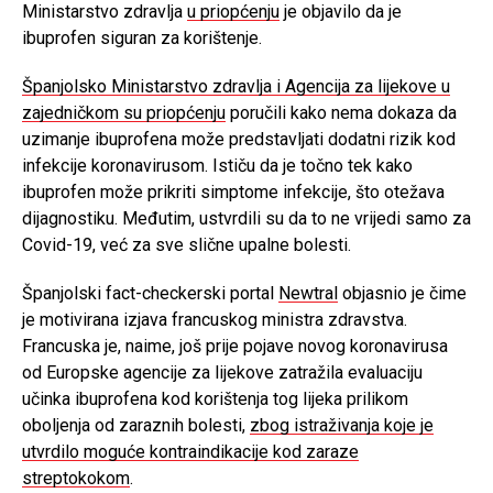
Ministarstvo zdravlja
u priopćenju
je objavilo da je
ibuprofen siguran za korištenje.
Španjolsko Ministarstvo zdravlja i Agencija za lijekove u
zajedničkom su priopćenju
poručili kako nema dokaza da
uzimanje ibuprofena može predstavljati dodatni rizik kod
infekcije koronavirusom. Ističu da je točno tek kako
ibuprofen može prikriti simptome infekcije, što otežava
dijagnostiku. Međutim, ustvrdili su da to ne vrijedi samo za
Covid-19, već za sve slične upalne bolesti.
Španjolski fact-checkerski portal
Newtral
objasnio je čime
je motivirana izjava francuskog ministra zdravstva.
Francuska je, naime, još prije pojave novog koronavirusa
od Europske agencije za lijekove zatražila evaluaciju
učinka ibuprofena kod korištenja tog lijeka prilikom
oboljenja od zaraznih bolesti,
zbog istraživanja koje je
utvrdilo moguće kontraindikacije kod zaraze
streptokokom
.