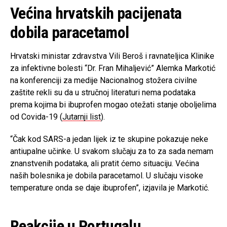
Većina hrvatskih pacijenata
dobila paracetamol
Hrvatski ministar zdravstva Vili Beroš i ravnateljica Klinike
za infektivne bolesti “Dr. Fran Mihaljević” Alemka Markotić
na konferenciji za medije Nacionalnog stožera civilne
zaštite rekli su da u stručnoj literaturi nema podataka
prema kojima bi ibuprofen mogao otežati stanje oboljelima
od Covida-19 (
Jutarnji list
).
“Čak kod SARS-a jedan lijek iz te skupine pokazuje neke
antiupalne učinke. U svakom slučaju za to za sada nemam
znanstvenih podataka, ali pratit ćemo situaciju. Većina
naših bolesnika je dobila paracetamol. U slučaju visoke
temperature onda se daje ibuprofen”, izjavila je Markotić.
Reakcije u Portugalu,