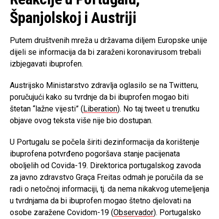
Španjolskoj i Austriji
Putem društvenih mreža u državama diljem Europske unije
dijeli se informacija da bi zaraženi koronavirusom trebali
izbjegavati ibuprofen.
Austrijsko Ministarstvo zdravlja oglasilo se na Twitteru,
poručujući kako su tvrdnje da bi ibuprofen mogao biti
štetan “lažne vijesti” (
Liberation
). No taj tweet u trenutku
objave ovog teksta više nije bio dostupan.
U Portugalu se počela širiti dezinformacija da korištenje
ibuprofena potvrđeno pogoršava stanje pacijenata
oboljelih od Covida-19. Direktorica portugalskog zavoda
za javno zdravstvo Graça Freitas odmah je poručila da se
radi o netočnoj informaciji, tj. da nema nikakvog utemeljenja
u tvrdnjama da bi ibuprofen mogao štetno djelovati na
osobe zaražene Covidom-19 (
Observador
). Portugalsko