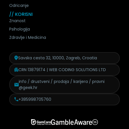
Odricanje
// KORISNI
Znanost
Psihologija
Zdravlje i Medicina
Savska cesta 32, 10000, Zagreb, Croatia
CRN 13879174 | WEB CODING SOLUTIONS LTD
info / drustveni / prodaja /
karijera / pravni
@geek.hr
+385998705760