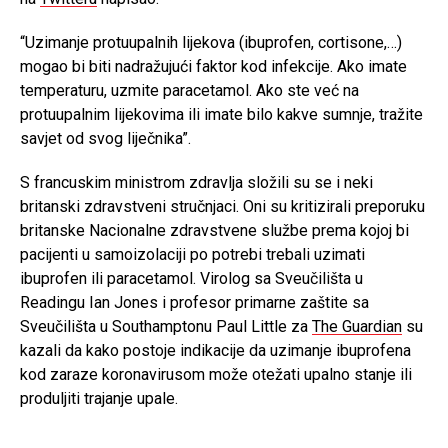
“Uzimanje protuupalnih lijekova (ibuprofen, cortisone,…)
mogao bi biti nadražujući faktor kod infekcije. Ako imate
temperaturu, uzmite paracetamol. Ako ste već na
protuupalnim lijekovima ili imate bilo kakve sumnje, tražite
savjet od svog liječnika”.
S francuskim ministrom zdravlja složili su se i neki
britanski zdravstveni stručnjaci. Oni su kritizirali preporuku
britanske Nacionalne zdravstvene službe prema kojoj bi
pacijenti u samoizolaciji po potrebi trebali uzimati
ibuprofen ili paracetamol. Virolog sa Sveučilišta u
Readingu Ian Jones i profesor primarne zaštite sa
Sveučilišta u Southamptonu Paul Little za
The Guardian
su
kazali da kako postoje indikacije da uzimanje ibuprofena
kod zaraze koronavirusom može otežati upalno stanje ili
produljiti trajanje upale.