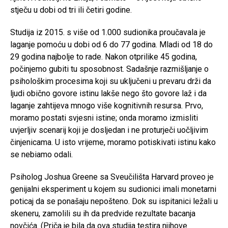
stječu u dobi od tri ili četiri godine.
Studija iz 2015. s više od 1.000 sudionika proučavala je
laganje pomoću u dobi od 6 do 77 godina. Mladi od 18 do
29 godina najbolje to rade. Nakon otprilike 45 godina,
počinjemo gubiti tu sposobnost. Sadašnje razmišljanje o
psihološkim procesima koji su uključeni u prevaru drži da
ljudi obično govore istinu lakše nego što govore laž i da
laganje zahtijeva mnogo više kognitivnih resursa. Prvo,
moramo postati svjesni istine; onda moramo izmisliti
uvjerljiv scenarij koji je dosljedan i ne proturječi uočljivim
činjenicama. U isto vrijeme, moramo potiskivati ​​istinu kako
se nebiamo odali.
Psiholog Joshua Greene sa Sveučilišta Harvard proveo je
genijalni eksperiment u kojem su sudionici imali monetarni
poticaj da se ponašaju nepošteno. Dok su ispitanici ležali u
skeneru, zamolili su ih da predvide rezultate bacanja
novčića. (Priča je bila da ova studija testira njihove