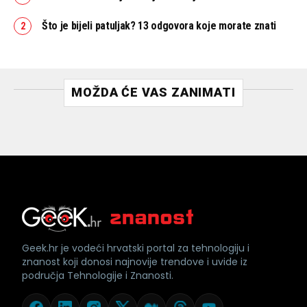
Što je bijeli patuljak? 13 odgovora koje morate znati
MOŽDA ĆE VAS ZANIMATI
Geek.hr je vodeći hrvatski portal za tehnologiju i
znanost koji donosi najnovije trendove i uvide iz
područja Tehnologije i Znanosti.