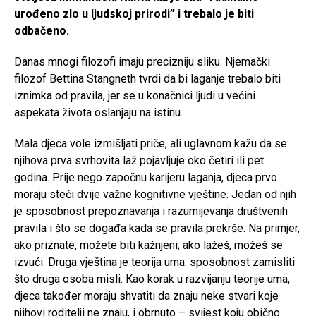
urođeno zlo u ljudskoj prirodi” i trebalo je biti
odbačeno.
Danas mnogi filozofi imaju precizniju sliku. Njemački
filozof Bettina Stangneth tvrdi da bi laganje trebalo biti
iznimka od pravila, jer se u konačnici ljudi u većini
aspekata života oslanjaju na istinu.
Mala djeca vole izmišljati priče, ali uglavnom kažu da se
njihova prva svrhovita laž pojavljuje oko četiri ili pet
godina. Prije nego započnu karijeru laganja, djeca prvo
moraju steći dvije važne kognitivne vještine. Jedan od njih
je sposobnost prepoznavanja i razumijevanja društvenih
pravila i što se događa kada se pravila prekrše. Na primjer,
ako priznate, možete biti kažnjeni; ako lažeš, možeš se
izvući. Druga vještina je teorija uma: sposobnost zamisliti
što druga osoba misli. Kao korak u razvijanju teorije uma,
djeca također moraju shvatiti da znaju neke stvari koje
njihovi roditelji ne znaju, i obrnuto – svijest koju obično