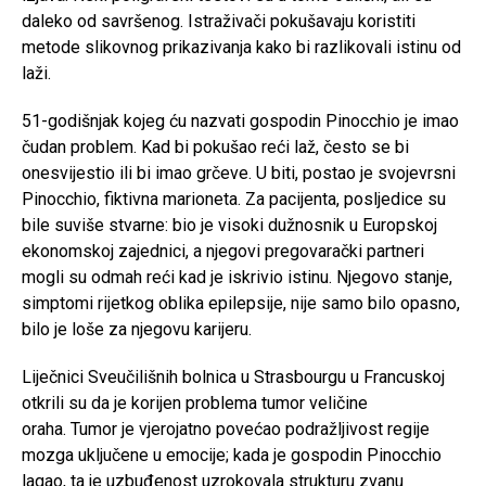
daleko od savršenog. Istraživači pokušavaju koristiti
metode slikovnog prikazivanja kako bi razlikovali istinu od
laži.
51-godišnjak kojeg ću nazvati gospodin Pinocchio je imao
čudan problem. Kad bi pokušao reći laž, često se bi
onesvijestio ili bi imao grčeve. U biti, postao je svojevrsni
Pinocchio, fiktivna marioneta. Za pacijenta, posljedice su
bile suviše stvarne: bio je visoki dužnosnik u Europskoj
ekonomskoj zajednici, a njegovi pregovarački partneri
mogli su odmah reći kad je iskrivio istinu. Njegovo stanje,
simptomi rijetkog oblika epilepsije, nije samo bilo opasno,
bilo je loše za njegovu karijeru.
Liječnici Sveučilišnih bolnica u Strasbourgu u Francuskoj
otkrili su da je korijen problema tumor veličine
oraha. Tumor je vjerojatno povećao podražljivost regije
mozga uključene u emocije; kada je gospodin Pinocchio
lagao, ta je uzbuđenost uzrokovala strukturu zvanu