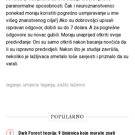
paranormalne sposobnosti. Čak i neuroznanstvenici
ponekad moraju koristiti pogrešno usmjeravanje u ime
višeg znanstvenog cilja!) Ako su dobrovoljci upisali
ispravan odgovor, dobili su do 7 dolara. A za pogrešne
odgovore su novac gubili. Moraju unaprijed otkriti svoje
predviđanje. Oni su samo otkrili nakon bacanja novčića da
li su ispravno predvidjeli. Nakon što je studija završila,
nekoliko je lažljivaca smetalo loše savjesti i priznalo da su
varali.
laganje
,
umijeće laganja
,
zašto lažemo
POPULARNO
Dark Forest teorija: 9 činjenica koje morate znati