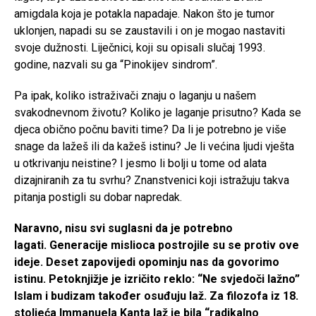
amigdala koja je potakla napadaje. Nakon što je tumor
uklonjen, napadi su se zaustavili i on je mogao nastaviti
svoje dužnosti. Liječnici, koji su opisali slučaj 1993.
godine, nazvali su ga “Pinokijev sindrom”.
Pa ipak, koliko istraživači znaju o laganju u našem
svakodnevnom životu? Koliko je laganje prisutno? Kada se
djeca obično počnu baviti time? Da li je potrebno je više
snage da lažeš ili da kažeš istinu? Je li većina ljudi vješta
u otkrivanju neistine? I jesmo li bolji u tome od alata
dizajniranih za tu svrhu? Znanstvenici koji istražuju takva
pitanja postigli su dobar napredak.
Naravno, nisu svi suglasni da je potrebno
lagati. Generacije mislioca postrojile su se protiv ove
ideje. Deset zapovijedi opominju nas da govorimo
istinu. Petoknjižje je izričito reklo: “Ne svjedoči lažno”
Islam i budizam također osuđuju laž. Za filozofa iz 18.
stoljeća Immanuela Kanta laž je bila “radikalno