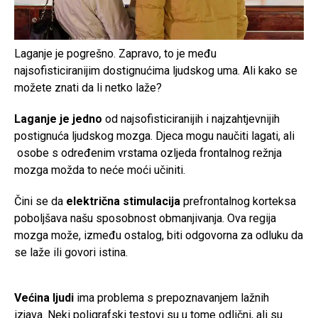
Laganje je pogrešno. Zapravo, to je među
najsofisticiranijim dostignućima ljudskog uma. Ali kako se
možete znati da li netko laže?
Laganje je jedno
od najsofisticiranijih i najzahtjevnijih
postignuća ljudskog mozga. Djeca mogu naučiti lagati, ali
osobe s određenim vrstama ozljeda frontalnog režnja
mozga možda to neće moći učiniti.
Čini se da
električna stimulacija
prefrontalnog korteksa
poboljšava našu sposobnost obmanjivanja. Ova regija
mozga može, između ostalog, biti odgovorna za odluku da
se laže ili govori istina.
Većina ljudi
ima problema s prepoznavanjem lažnih
izjava. Neki poligrafski testovi su u tome odlični, ali su